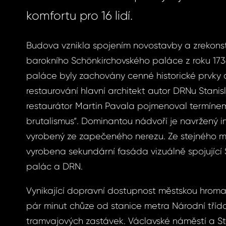
komfortu pro 16 lidí.
Budova vznikla spojením novostavby a zrekon
barokního Schönkirchovského paláce z roku 1734.
paláce byly zachovány cenné historické prvky
restaurování hlavní architekt autor DRNu Stanisl
restaurátor Martin Pavala pojmenoval termínem
brutalismus“. Dominantou nádvoří je navržený 
vyrobený ze zapečeného nerezu. Ze stejného ma
vyrobena sekundární fasáda vizuálně spojující
palác a DRN.
Vynikající dopravní dostupnost městskou hrom
pár minut chůze od stanice metra Národní tříd
tramvajových zastávek. Václavské náměstí a St