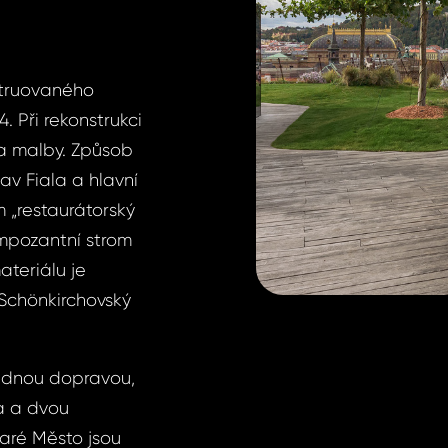
struovaného
 Při rekonstrukci
 a malby. Způsob
av Fiala a hlavní
 „restaurátorský
impozantní strom
teriálu je
 Schönkirchovský
adnou dopravou,
a a dvou
aré Město jsou