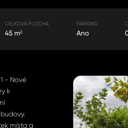
CELKOVÁ PLOCHA
PARKING
C
45 m
Ano
2
 1 - Nové
ry k
ní
 budovy.
tek místa a