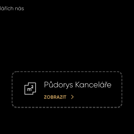
lářích nás
Půdorys Kanceláře
m2
ZOBRAZIT