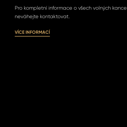
víte nové heslo.
Pro kompletní informace o všech volných kance
neváhejte kontaktovat.
VÍCE INFORMACÍ
SLAT
SIT SE
SLAT
SIT SE
ihlášení.
ste heslo?
omeland účet ?
 jej nyní