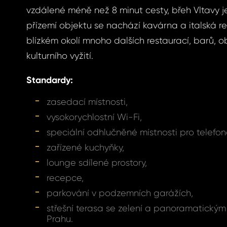
vzdálené méně než 8 minut cesty, břeh Vltavy j
přízemí objektu se nachází kavárna a italská re
ášení
blízkém okolí mnoho dalších restaurací, barů, 
kulturního vyžití.
Standardy:
BOOK
zasedací místnosti,
menuté
vysokorychlostní Wi-Fi,
BOOK
speciální odhlučněné místnosti pro telefon
GLE
zařízené kuchyňky,
slo
lounge sdílené prostory,
GLE
recepce,
S E-MAIL
parkování v podzemních garážích,
střešní terasa se zelení a panoramatický
ošleme odkaz, na
Prahu.