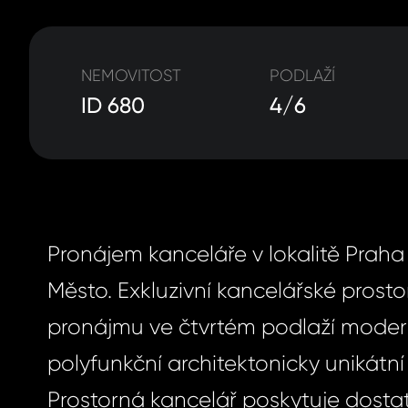
NEMOVITOST
PODLAŽÍ
ID 680
4/6
Pronájem kanceláře v lokalitě Praha
Město. Exkluzivní kancelářské prosto
pronájmu ve čtvrtém podlaží moder
polyfunkční architektonicky unikátní
Prostorná kancelář poskytuje dosta