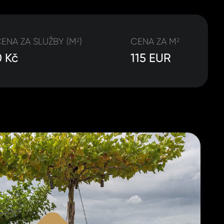
ENA ZA SLUŽBY (M
)
CENA ZA M
2
2
0 Kč
115 EUR