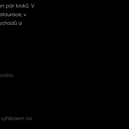
en pár kroků. V
staurace, v
obchodů a
ování,
m výhledem na