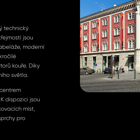
ý technický
řejmostí jsou
kabeláže, moderní
kročilé
orů kouře. Díky
ího světla.
 centrem
K dispozici jsou
ovacích míst,
sprchy pro