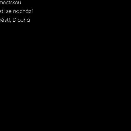
 městskou
ti se nachází
ěstí, Dlouhá