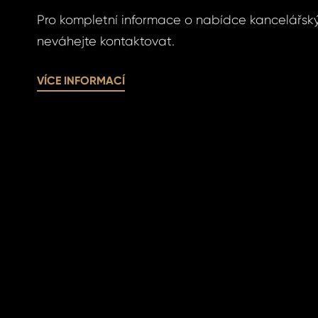
víte nové heslo.
Pro kompletní informace o nabídce kancelářský
neváhejte kontaktovat.
VÍCE INFORMACÍ
SLAT
SIT SE
SLAT
SIT SE
ihlášení.
ste heslo?
omeland účet ?
 jej nyní