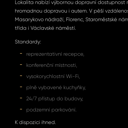
Lokalita nabízí výbornou dopravní dostupnost
hromadnou dopravou i autem. V pěší vzdálenos
Masarykovo nádraží, Florenc, Staroměstské nám
ášení
třída i Václavské náměstí.
Standardy:
BOOK
reprezentativní recepce,
menuté
konferenční místnosti,
BOOK
vysokorychlostní Wi-Fi,
GLE
plně vybavené kuchyňky,
slo
GLE
24/7 přístup do budovy,
S E-MAIL
podzemní parkování.
K dispozici ihned.
ošleme odkaz, na