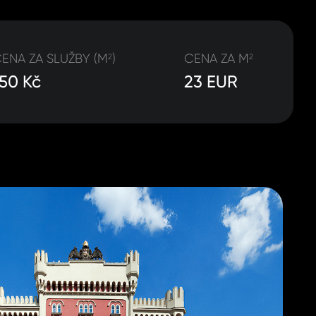
ENA ZA SLUŽBY (M
)
CENA ZA M
2
2
150 Kč
23 EUR