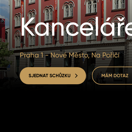
Kancelář
Praha 1 - Nové Město, Na Poříčí
SJEDNAT SCHŮZKU
MÁM DOTAZ
SJEDNAT SCHŮZKU
MÁM DOTAZ