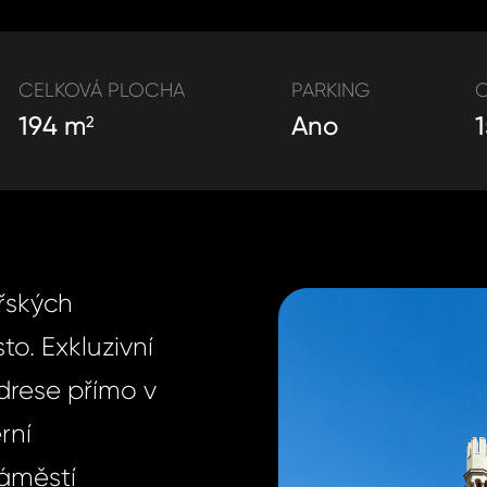
CELKOVÁ PLOCHA
PARKING
C
194 m
Ano
2
řských
to. Exkluzivní
drese přímo v
rní
áměstí