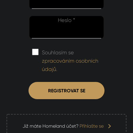
mail *
Heslo *
lo *
SLAT
Souhlasím se
zpracováním osobních
SIT SE
ihlášení.
údajů.
ste heslo?
REGISTROVAT SE
omeland účet ?
 jej nyní
Již máte Homeland účet?
Přihlašte se