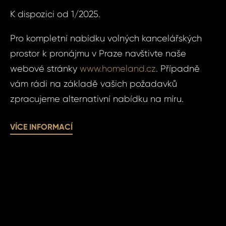
K dispozici od 1/2025.
Čas 
Poz
Pro kompletní nabídku volných kancelářských
prostor k pronájmu v Praze navštivte naše
webové stránky
www.homeland.cz
. Případně
Po
vám rádi na základě vašich požadavků
zpracujeme alternativní nabídku na míru.
Sou
VÍCE INFORMACÍ
se
Souhlasím
zpr
zpracová
oso
údajů.
úda
ODE
ODE