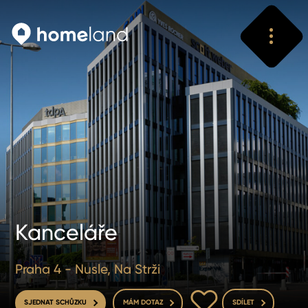
Vyhledat
Vyhledat
Kanceláře
Praha 4 - Nusle, Na Strži
DO OBLÍBENÝCH
SJEDNAT SCHŮZKU
MÁM DOTAZ
SDÍLET