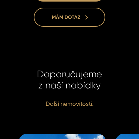
MÁM DOTAZ
Filip Kubu
Filip Kubu
Real Esta
Real Esta
Manager
Manager
+420 731 
+420 731 
kubus@ho
kubus@ho
Doporučujeme
z naší nabídky
Další nemovitosti.