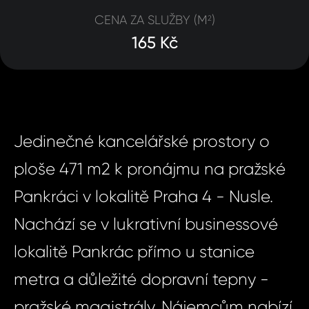
CENA ZA SLUŽBY (M
)
2
165 Kč
Jedinečné kancelářské prostory o
ploše 471 m2 k pronájmu na pražské
Pankráci v lokalitě Praha 4 - Nusle.
Nachází se v lukrativní businessové
lokalitě Pankrác přímo u stanice
metra a důležité dopravní tepny -
pražské magistrály. Nájemcům nabízí