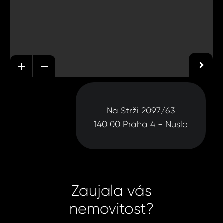
Na Strži 2097/63
140 00 Praha 4 - Nusle
Zaujala vás
nemovitost?