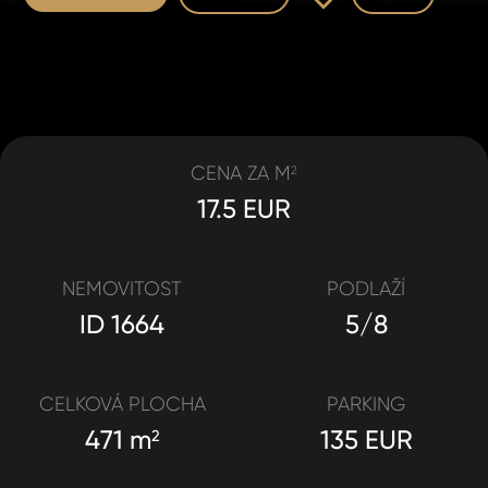
CENA ZA M
2
17.5 EUR
NEMOVITOST
PODLAŽÍ
ID 1664
5/8
CELKOVÁ PLOCHA
PARKING
471 m
135 EUR
2