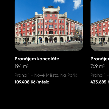
Pronájem kanceláře
Pronáje
194 m
769 m
2
2
Praha 1 - Nové Město, Na Poříčí
Praha 1 
109.408 Kč/měsíc
433.685 