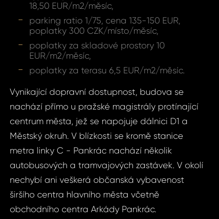
Nusle, 
18,50 EUR/m2/měsíc,
ID16
parking ratio 1/75, cena 135-150 EUR,
Kance
poplatky 300 CZK/místo/měsíc,
Praha 4 
Vá
poplatky za skladové prostory 10
Na S
EUR/m2/měsíc,
poplatky za terasu 6,5 EUR/m2/měsíc.
Vá
Váš 
Vynikající dopravní dostupnost, budova se
nachází přímo u pražské magistrály protínající
centrum města, jež se napojuje dálnici D1 a
Váš 
Městský okruh. V blízkosti se kromě stanice
metra linky C - Pankrác nachází několik
autobusových a tramvajových zastávek. V okolí
P
Jm
nechybí ani veškerá občanská vybavenost
širšího centra hlavního města včetně
obchodního centra Arkády Pankrác.
Pří