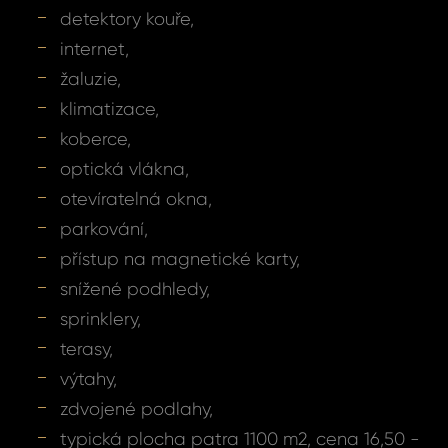
detektory kouře,
internet,
žaluzie,
klimatizace,
koberce,
optická vlákna,
otevíratelná okna,
parkování,
přístup na magnetické karty,
snížené podhledy,
sprinklery,
terasy,
Dot
Sjednat
výtahy,
zdvojené podlahy,
nemov
ID1664 - Kancel
typická plocha patra 1100 m2, cena 16,50 -