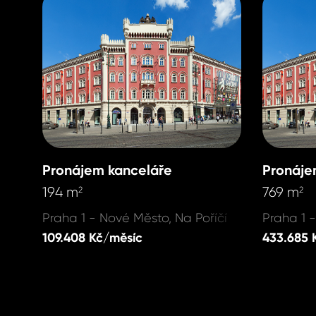
Pronájem kanceláře
Pronáje
194 m
769 m
2
2
Praha 1 - Nové Město, Na Poříčí
Praha 1 
109.408 Kč/měsíc
433.685 