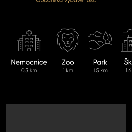
Občanská vybavenost.
Nemocnice
Zoo
Park
Šk
0.3 km
1 km
1.5 km
1.