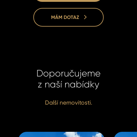
MÁM DOTAZ
Doporučujeme
Lucie Dušk
Lucie Dušk
z naší nabídky
Real Estat
Real Estat
+420 731 5
+420 731 5
duskova@h
duskova@h
Další nemovitosti.