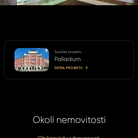
SIT SE
ihlášení.
ste heslo?
Součást projektu
Palladium
omeland účet ?
 jej nyní
DETAIL PROJEKTU
Okolí nemovitosti