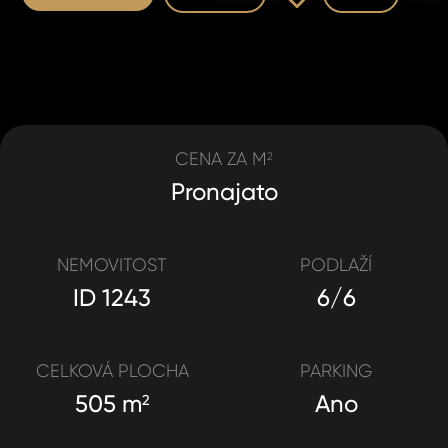
CENA ZA M
2
Pronajato
NEMOVITOST
PODLAŽÍ
ID 1243
6/6
CELKOVÁ PLOCHA
PARKING
505 m
Ano
2