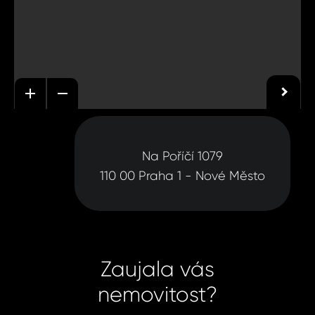
Na Poříčí 1079
110 00 Praha 1 - Nové Město
Zaujala vás
nemovitost?