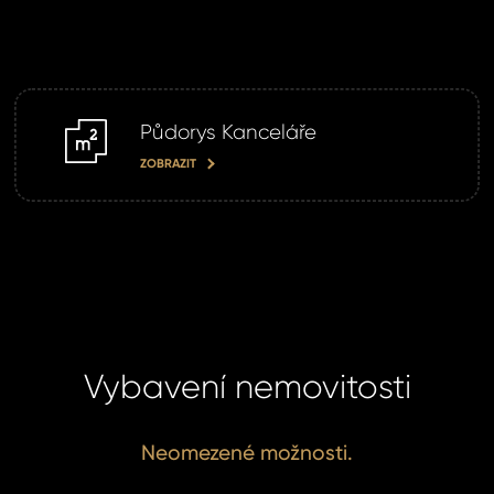
Po
Půdorys Kanceláře
m2
Sou
ZOBRAZIT
se
Souhlasím
zpr
zpracová
oso
údajů.
úda
ODE
ODE
Vybavení nemovitosti
Neomezené možnosti.