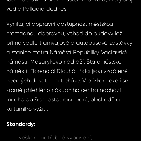
vedle Palladia dodnes.
Vynikající dopravní dostupnost městskou
hromadnou dopravou, vchod do budovy leží
přímo vedle tramvajové a autobusové zastávky
a stanice metra Náměstí Republiky. Václavské
náměstí, Masarykovo nádraží, Staroměstské
náměstí, Florenc či Dlouhá třída jsou vzdálené
necelých deset minut chůze. V blízkém okolí se
Dot
Sjednat
kromě přilehlého nákupního centra nachází
nemov
mnoho dalších restaurací, barů, obchodů a
ID1243 - Kancel
Nové Město
kulturního vyžití.
ID12
Kance
Standardy:
Praha 1
Vá
veškeré potřebné vybavení,
Město, N