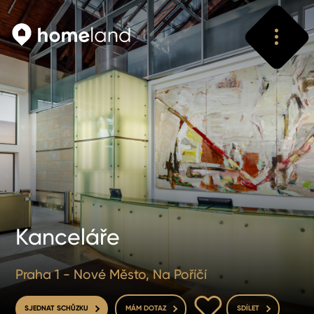
Vyhledat
Vyhledat
Kanceláře
Praha 1 - Nové Město, Na Poříčí
DO OBLÍBENÝCH
SJEDNAT SCHŮZKU
MÁM DOTAZ
SDÍLET