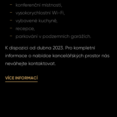
konferenční místnosti,
vysokorychlostní Wi-Fi,
Vá
Váš 
vybavené kuchyně,
recepce,
parkování v podzemních garážích.
Váš 
K dispozici od dubna 2023. Pro kompletní
informace o nabídce kancelářských prostor nás
P
Jm
neváhejte kontaktovat.
VÍCE INFORMACÍ
Pří
Čas 
Poz