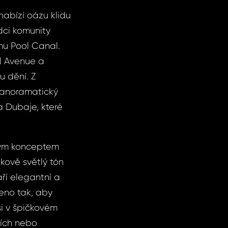
nabízí oázu klidu
dci komunity
mu Pool Canal.
al Avenue a
 dění. Z
 panoramatický
a Dubaje, které
eným konceptem
kově světlý tón
ří elegantní a
eno tak, aby
si v špičkovém
štích nebo