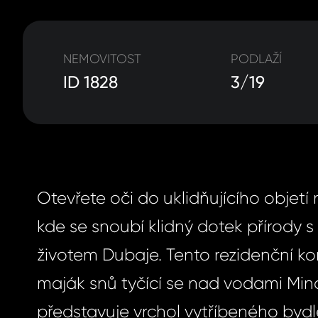
NEMOVITOST
PODLAŽÍ
ID 1828
3/19
Otevřete oči do uklidňujícího objetí 
kde se snoubí klidný dotek přírody s 
životem Dubaje. Tento rezidenční ko
maják snů tyčící se nad vodami Min
představuje vrchol vytříbeného bydle