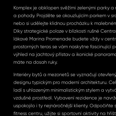
Komplex je obklopen svěžími zelenými parky a 
a pohody. Projděte se okouzlujícím parkem v sr
ášení
nebo si udělejte klidnou procházku k malebné
Díky strategické poloze v blízkosti rušné Centr
lákavé Marina Promenade budete vždy v centru
prostorných teras se vám naskytne fascinující
BOOK
výhled na jachtový přístav a ikonické panoram
menuté
BOOK
máte na dosah ruky.
GLE
Interiéry bytů a mezonetů se vyznačují otevř
slo
designu typickým pro moderní architekturu. Cel
GLE
ladí s uhlazeným minimalistickým stylem a vytvá
S E-MAIL
vzdušné prostředí. Vybavení rezidence je navrž
uspokojilo i ty nejnáročnější klienty. Odpočiňte 
ošleme odkaz, na
fitness centru, užijte si sportovní aktivity na hři