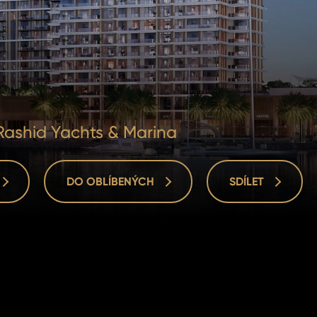
Rashid Yachts & Marina
DO OBLÍBENÝCH
SDÍLET
DO OBLÍBENÝCH
SDÍLET