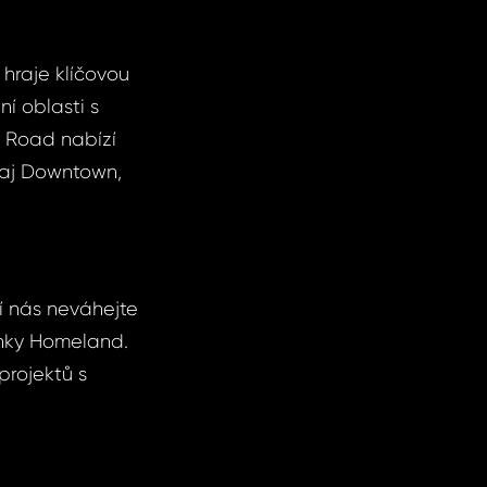
hraje klíčovou
ní oblasti s
d Road nabízí
baj Downtown,
í nás neváhejte
ánky Homeland.
projektů s