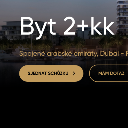
Byt 2+kk
Spojené arabské emiráty, Dubai - 
SJEDNAT SCHŮZKU
MÁM DOTAZ
SJEDNAT SCHŮZKU
MÁM DOTAZ