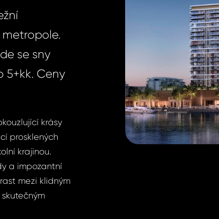
ežní
é metropole.
kde se sny
do 5+kk. Ceny
kouzlující krásy
cí prosklených
lní krajinou.
dy a impozantní
rast mezi klidným
 skutečným