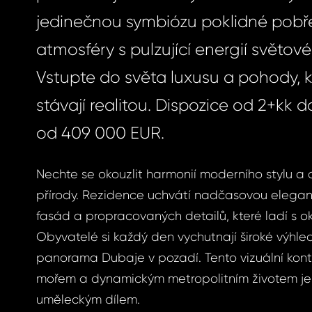
jedinečnou symbiózu poklidné pobř
atmosféry s pulzující energií světov
Vstupte do světa luxusu a pohody, 
stávají realitou. Dispozice od 2+kk 
od 409 000 EUR.
Nechte se okouzlit harmonií moderního stylu a o
přírody. Rezidence uchvátí nadčasovou elegan
fasád a propracovaných detailů, které ladí s oko
Obyvatelé si každý den vychutnají široké výhle
panorama Dubaje v pozadí. Tento vizuální kont
mořem a dynamickým metropolitním životem je
uměleckým dílem.