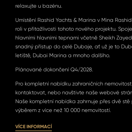
víte nové heslo.
relaxujte u bazénu.
Umístění Rashid Yachts & Marina v Mina Rashid 
roli v přitažlivosti tohoto nového projektu. Spoje
hlavními hlavními tepnami včetně Sheikh Zaye
snadný přístup do celé Dubaje, ať už je to Du
SLAT
SIT SE
letiště, Dubai Marina a mnoho dalšího.
SLAT
SIT SE
ihlášení.
Plánované dokončení Q4/2028.
ste heslo?
Pro kompletní nabídku zahraničních nemovitost
kontaktovat, nebo navštivte naše webové str
Naše kompletní nabídka zahrnuje přes dvě stě 
omeland účet ?
 jej nyní
výběrem z více než 10 000 nemovitostí.
VÍCE INFORMACÍ