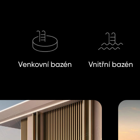
Venkovní bazén
Vnitřní bazén