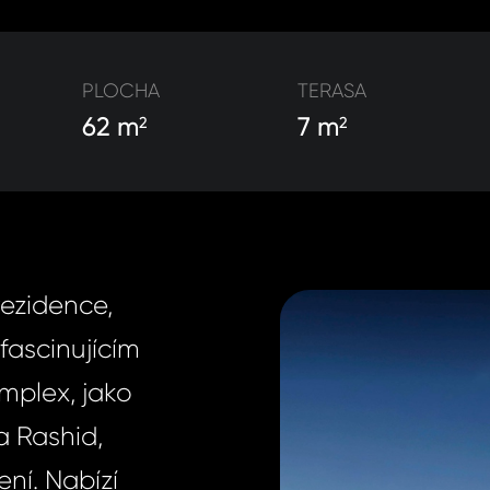
PLOCHA
TERASA
62 m
7 m
2
2
rezidence,
fascinujícím
mplex, jako
a Rashid,
ní. Nabízí