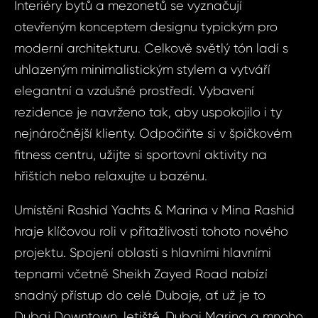
nemov
Interiéry bytů a mezonetů se vyznačují
Unikátní rezid
otevřeným konceptem designu typickým pro
Rashid Yacht
Unik
moderní architekturu. Celkově světlý tón ladí s
Spojené ara
rezid
uhlazeným minimalistickým stylem a vytváří
přístav
elegantní a vzdušné prostředí. Vybavení
Yachts 
Vá
rezidence je navrženo tak, aby uspokojilo i ty
- Sp
nejnáročnější klienty. Odpočiňte si v špičkovém
arabské
fitness centru, užijte si sportovní aktivity na
Vá
hřištích nebo relaxujte u bazénu.
Váš 
Umístění Rashid Yachts & Marina v Mina Rashid
hraje klíčovou roli v přitažlivosti tohoto nového
Váš 
projektu. Spojení oblasti s hlavními hlavními
tepnami včetně Sheikh Zayed Road nabízí
P
snadný přístup do celé Dubaje, ať už je to
Jm
Dubaj Downtown, letiště, Dubai Marina a mnoho