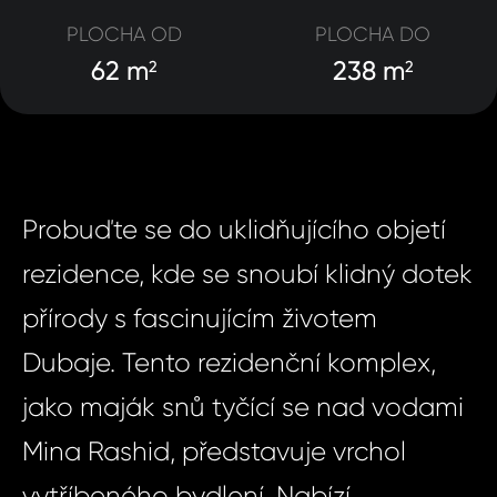
PLOCHA OD
PLOCHA DO
62 m
238 m
2
2
Probuďte se do uklidňujícího objetí
rezidence, kde se snoubí klidný dotek
přírody s fascinujícím životem
Dubaje. Tento rezidenční komplex,
jako maják snů tyčící se nad vodami
Mina Rashid, představuje vrchol
vytříbeného bydlení. Nabízí