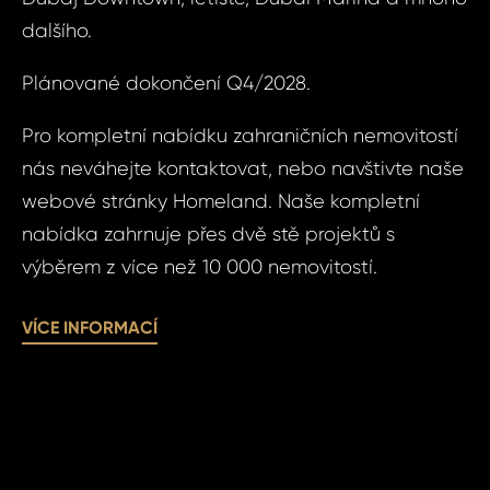
dalšího.
Plánované dokončení Q4/2028.
Pří
Pro kompletní nabídku zahraničních nemovitostí
Čas 
nás neváhejte kontaktovat, nebo navštivte naše
Poz
webové stránky Homeland. Naše kompletní
nabídka zahrnuje přes dvě stě projektů s
Po
výběrem z více než 10 000 nemovitostí.
VÍCE INFORMACÍ
Sou
se
Souhlasím
zpr
zpracová
oso
údajů.
úda