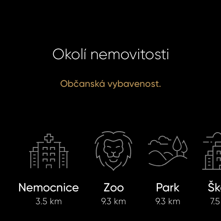
Okolí nemovitosti
Občanská vybavenost.
Nemocnice
Zoo
Park
Šk
3.5 km
9.3 km
9.3 km
7.