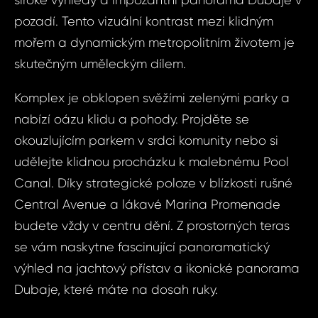
široké výhledy a impozantní panorama Dubaje v
pozadí. Tento vizuální kontrast mezi klidným
mořem a dynamickým metropolitním životem je
skutečným uměleckým dílem.
Komplex je obklopen svěžími zelenými parky a
nabízí oázu klidu a pohody. Projděte se
okouzlujícím parkem v srdci komunity nebo si
udělejte klidnou procházku k malebnému Pool
Canal. Díky strategické poloze v blízkosti rušné
Central Avenue a lákavé Marina Promenade
budete vždy v centru dění. Z prostorných teras
se vám naskytne fascinující panoramatický
výhled na jachtový přístav a ikonické panorama
Dubaje, které máte na dosah ruky.
Dot
Sjednat