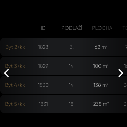
ID
PODLAŽÍ
PLOCHA
T
Byt 2+kk
1828
3.
62 m
2
rev
Byt 3+kk
1829
14.
100 m
1
2
ne
Byt 4+kk
1830
14.
138 m
3
2
Byt 5+kk
1831
18.
238 m
3
2