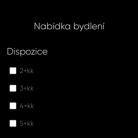
ODE
ODE
Nabídka bydlení
Dispozice
2+kk
3+kk
4+kk
5+kk