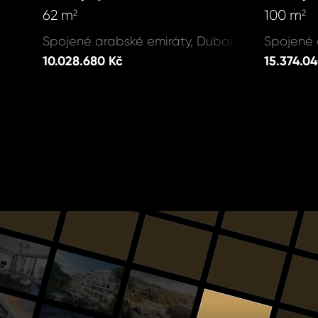
62 m
100 m
2
2
Spojené arabské emiráty, Dubai - Rashid Yachts & Marina
10.028.680 Kč
15.374.0