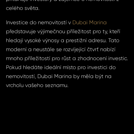
celého světa.
Investice do nemovitostí v
Dubai Marina
představuje výjimečnou příležitost pro ty, kteří
hledají vysoké výnosy a prestižní adresu. Tato
moderní a neustále se rozvíjející čtvrť nabízí
mnoho příležitostí pro růst a zhodnocení investic.
ášení
Pokud hledáte ideální místo pro investici do
nemovitostí, Dubai Marina by měla být na
vrcholu vašeho seznamu.
BOOK
GLE
té heslo
S E-MAIL