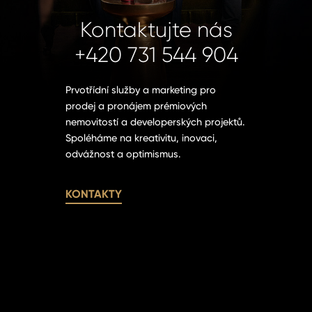
 jej nyní
Kontaktujte nás
+420 731 544 904
Prvotřídní služby a marketing pro
prodej a pronájem prémiových
nemovitostí a developerských projektů.
Spoléháme na kreativitu, inovaci,
odvážnost a optimismus.
KONTAKTY