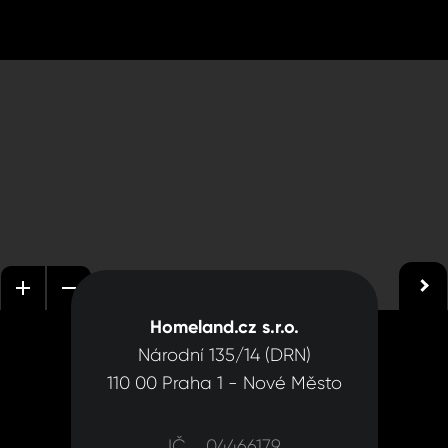
Homeland.cz s.r.o.
Národní 135/14 (DRN)
110 00 Praha 1 - Nové Město
IČ 04466179