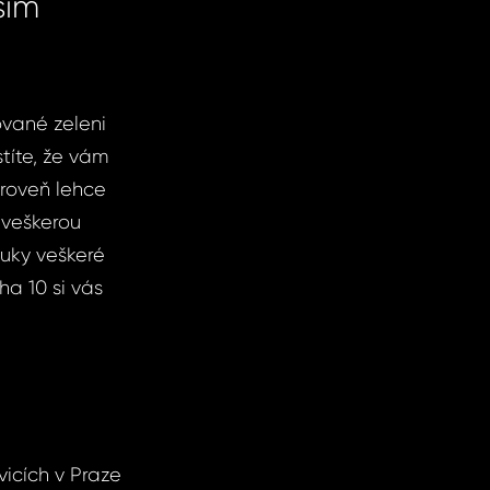
ším
vané zeleni
stíte, že vám
ároveň lehce
veškerou
ruky veškeré
ha 10 si vás
vicích v Praze