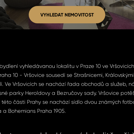
VYHLEDAT NEMOVITOST
VYHLEDAT NEMOVITOST
 bydlení vyhledávanou lokalitu v Praze 10 ve Vršovicí
raha 10 - Vršovice sousedí se Strašnicemi, Královskými
lí. Ve Vršovicích se nachází řada obchodů a služeb, 
né parky Heroldovy a Bezručovy sady. Vršovice potěší
v této části Prahy se nachází sídlo dvou známých fotb
a a Bohemians Praha 1905.