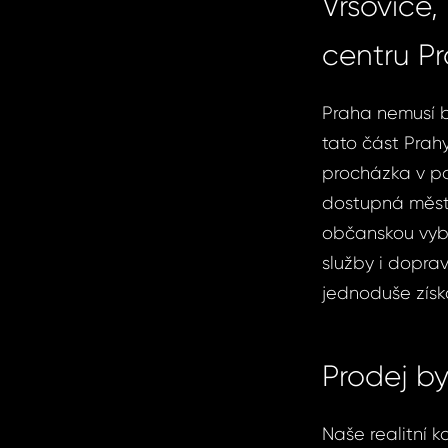
Vršovice,
centru P
Praha nemusí b
tato část Prahy
procházka v pa
dostupná měst
občanskou vyba
služby i doprav
jednoduše získ
Prodej by
Naše realitní 