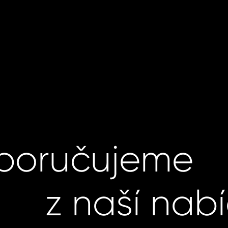
poručujeme
z naší nab