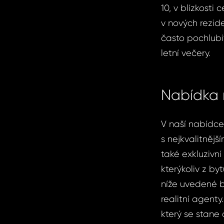
10, v blízkosti
v nových rezid
často pochlubi
letní večery.
Nabídka 
V naší nabídce
s nejkvalitnějš
také exkluzivní
kterýkoliv z by
níže uvedené b
realitní agenty
který se stane