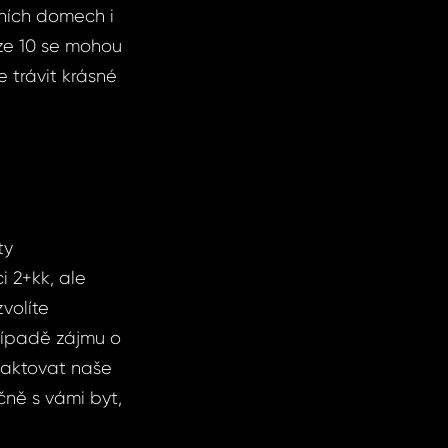
sních domech i
aze 10 se mohou
 trávit krásné
ty
i 2+kk, ale
zvolíte
případě zájmu o
ntaktovat naše
ečně s vámi byt,