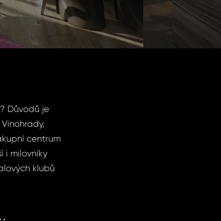
ch? Důvodů je
 Vinohrady,
nákupní centrum
 i milovníky
alových klubů