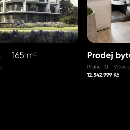
k
Prodej byt
165 m
2
a
Praha 10 - Vršovi
12.542.999 Kč