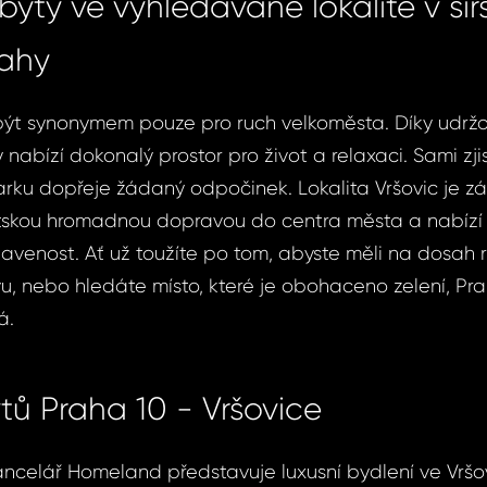
 byty ve vyhledávané lokalitě v šir
rahy
ýt synonymem pouze pro ruch velkoměsta. Díky udržo
 nabízí dokonalý prostor pro život a relaxaci. Sami zji
rku dopřeje žádaný odpočinek. Lokalita Vršovic je z
skou hromadnou dopravou do centra města a nabízí 
venost. Ať už toužíte po tom, abyste měli na dosah 
u, nebo hledáte místo, které je obohaceno zelení, Pra
á.
tů Praha 10 - Vršovice
kancelář Homeland představuje luxusní bydlení ve Vršo