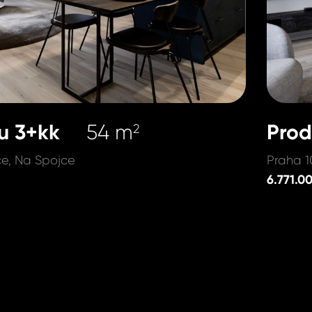
u 3+kk
Prod
54 m
2
ce, Na Spojce
Praha 1
6.771.0