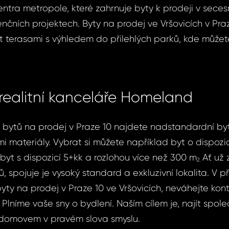
 centra metropole, které zahrnuje byty k prodeji v sece
enčních projektech. Byty na prodej ve Vršovicích v Pr
t terasami s výhledem do přilehlých parků, kde můžete
realitní kanceláře Homeland
 bytů na prodej v Praze 10 najdete nadstandardní by
ími materiály. Vybrat si můžete například byt o dispozic
 byt s dispozicí 5+kk a rozlohou více než 300 m
Ať už 
2.
tů, spojuje je vysoký standard a exkluzivní lokalita. V 
yty na prodej v Praze 10 ve Vršovicích, neváhejte ko
. Plníme vaše sny o bydlení. Naším cílem je, najít spol
 domovem v pravém slova smyslu.