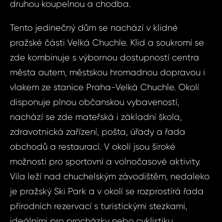
7+kk, P
druhou koupelnou a chodba.
Velká C
Vá
Tento jedinečný dům se nachází v klidné
Nad záv
pražské části Velká Chuchle. Klid a soukromí se
zde kombinuje s výbornou dostupností centra
Vá
Váš 
města autem, městskou hromadnou dopravou i
vlakem ze stanice Praha-Velká Chuchle. Okolí
disponuje plnou občanskou vybaveností,
Váš 
nachází se zde mateřská i základní škola,
zdravotnická zařízení, pošta, úřady a řada
obchodů a restaurací. V okolí jsou široké
P
Jm
možnosti pro sportovní a volnočasové aktivity.
Vila leží nad chuchelským závodištěm, nedaleko
je pražský Ski Park a v okolí se rozprostírá řada
Pří
přírodních rezervací s turistickými stezkami,
ideálními pro procházky nebo cyklistiku.