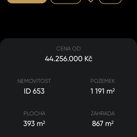
CENA OD
44.256.000 Kč
NEMOVITOST
POZEMEK
ID 653
1 191 m
2
PLOCHA
ZAHRADA
393 m
867 m
2
2