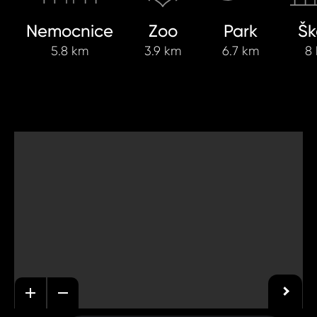
Nemocnice
Zoo
Park
Šk
5.8 km
3.9 km
6.7 km
8