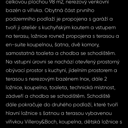
celkovou plochou 98 m2, nerezový venkovní
bazén a vířivka. Obytná část prvního
podzemního podlaží je propojena s garáží a
tvoří ji ateliér s kuchyňským koutem a vstupem
na terasu, ložnice rovnež propojena s terasou a
en-suite koupelnou, šatna, dvě komory,
samostatná toaleta a chodba se schodištěm.
Na vstupní úrovni se nachází otevřený prostorný
obývací prostor s kuchyní, jídelním prostorem a
terasou s nerezovým bazénem Inox, dále 2
ložnice, koupelna, toaleta, technická místnost,
Dot
Sjednat
zádveří a chodba se schodištěm. Schodiště
dále pokračuje do druhého podlaží, které tvoří
nemov
ID653 - Dům 7
hlavní ložnice s šatnou a terasou vybavenou
Velká Chuchle,
ID653
vířivkou Villeroy&Boch, koupelna, dětská ložnice s