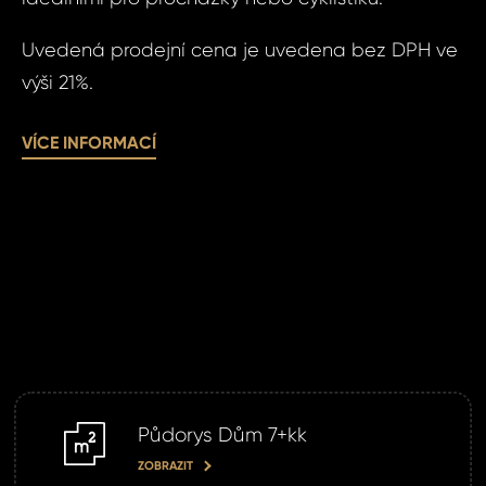
Čas 
Poz
Uvedená prodejní cena je uvedena bez DPH ve
výši 21%.
Po
VÍCE INFORMACÍ
Sou
se
Souhlasím
zpr
zpracová
oso
údajů.
úda
ODE
ODE
Půdorys Dům 7+kk
m2
ZOBRAZIT