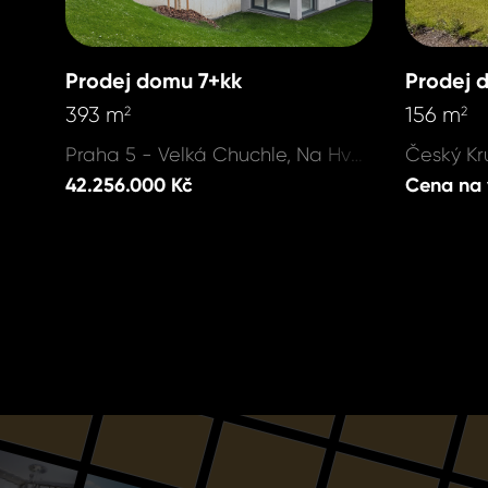
Prodej domu 7+kk
Prodej 
393 m
156 m
2
2
Praha 5 - Velká Chuchle, Na Hvězdárně
42.256.000 Kč
Cena na 