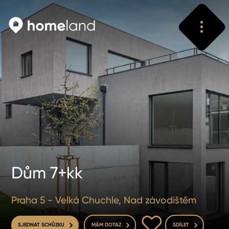
Vyhledat
Vyhledat
Dům 7+kk
Praha 5 - Velká Chuchle, Nad závodištěm
DO OBLÍBENÝCH
SJEDNAT SCHŮZKU
MÁM DOTAZ
SDÍLET