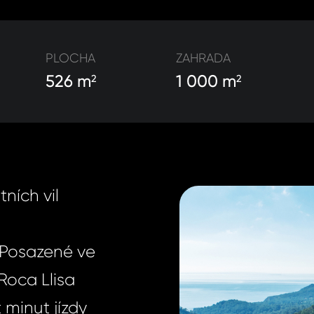
PLOCHA
ZAHRADA
526 m
1 000 m
2
2
ních vil
. Posazené ve
Roca Llisa
 minut jízdy