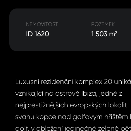
NEMOVITOST
POZEMEK
ID 1620
1 503 m
2
Luxusní rezidenční komplex 20 unikát
vznikající na ostrově Ibiza, jedné z
nejprestižnějších evropských lokalit
svahu kopce nad golfovým hřištěm 
golf, v obležení jedinečné zeleně pět