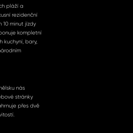
ch pláží a
usní rezidenční
 10 minut jízdy
sponuje kompletní
 kuchyní, bary,
národním
nělsku nás
ebové stránky
hrnuje přes dvě
tostí.