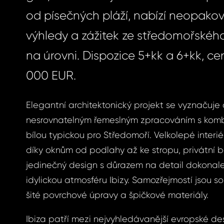
od písečných pláží, nabízí neopako
výhledy a zážitek ze středomořského 
na úrovni. Dispozice 5+kk a 6+kk, ce
000 EUR.
Elegantní architektonický projekt se vyznačuje č
nesrovnatelným řemeslným zpracováním s kom
bílou typickou pro Středomoří. Velkolepé interié
díky oknům od podlahy až ke stropu, privátní 
jedinečný design s důrazem na detail dokonale
idylickou atmosféru Ibizy. Samozřejmostí jsou s
šité povrchové úpravy a špičkové materiály.
Ibiza patří mezi nejvyhledávanější evropské de