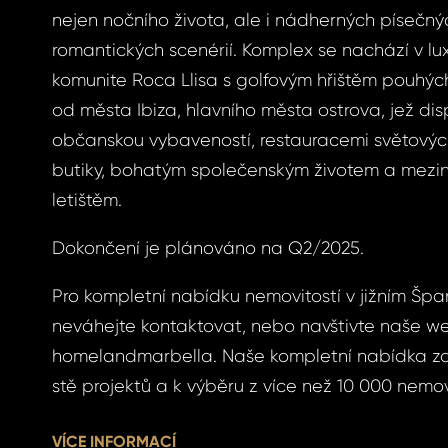
nejen nočního života, ale i nádherných písečný
romantických scenérií. Komplex se nachází v lux
ášení
komunite Roca Llisa s golfovým hřištěm pouhých
od města Ibiza, hlavního města ostrova, jež di
občanskou vybaveností, restauracemi světových
butiky, bohatým společenským životem a mezi
BOOK
letištěm.
menuté
BOOK
Dokončení je plánováno na Q2/2025.
GLE
Pro kompletní nabídku nemovitostí v jižním Špa
slo
neváhejte kontaktovat, nebo navštivte naše w
GLE
homelandmarbella. Naše kompletní nabídka za
S E-MAIL
stě projektů a k výběru z více než 10 000 nemovi
ošleme odkaz, na
VÍCE INFORMACÍ