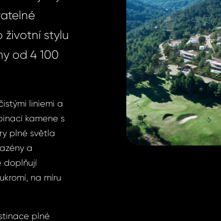
vatelné
životní stylu
ny od 4 100
istými liniemi a
binací kamene s
ry plné světla
bazény a
 doplňují
oukromí, na míru
stinace plné