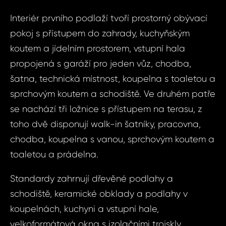
Interiér prvního podlaží tvoří prostorný obývací
pokoj s přístupem do zahrady, kuchyňským
koutem a jídelním prostorem, vstupní hala
propojená s garáží pro jeden vůz, chodba,
šatna, technická místnost, koupelna s toaletou a
sprchovým koutem a schodiště. Ve druhém patře
se nachází tři ložnice s přístupem na terasu, z
toho dvě disponují walk-in šatníky, pracovna,
chodba, koupelna s vanou, sprchovým koutem a
toaletou a prádelna.
Standardy zahrnují dřevěné podlahy a
schodiště, keramické obklady a podlahy v
koupelnách, kuchyni a vstupní hale,
velkoformátová okna s izolačními trojskly,