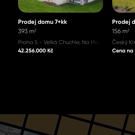
Prodej domu 7+kk
Prodej 
393 m
156 m
2
2
Praha 5 - Velká Chuchle, Na Hvězdárně
42.256.000 Kč
Cena na 