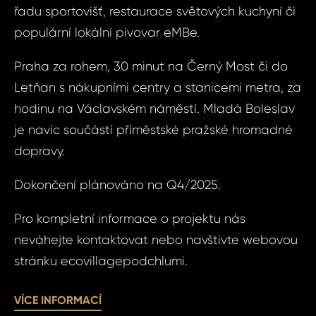
řadu sportovišť, restaurace světových kuchyní či
populární lokální pivovar eMBe.
Pří
Praha za rohem, 30 minut na Černý Most či do
Letňan s nákupními centry a stanicemi metra, za
Čas 
Poz
hodinu na Václavském náměstí. Mladá Boleslav
je navíc součástí příměstské pražské hromadné
dopravy.
Po
Dokončení plánováno na Q4/2025.
Sou
Pro kompletní informace o projektu nás
se
neváhejte kontaktovat nebo navštivte webovou
Souhlasím
zpr
stránku ecovillagepodchlumi.
zpracová
oso
údajů.
úda
VÍCE INFORMACÍ