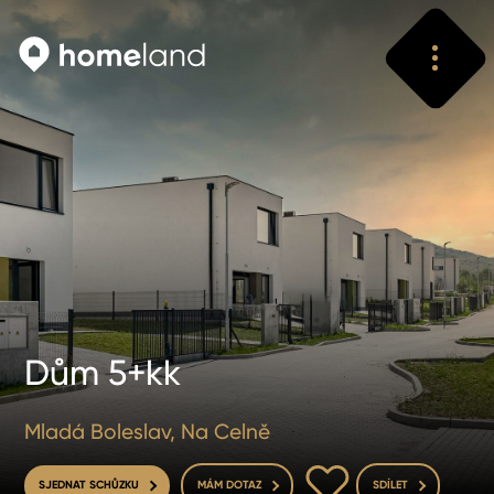
Vyhledat
Vyhledat
Dům 5+kk
Mladá Boleslav, Na Celně
DO OBLÍBENÝCH
SJEDNAT SCHŮZKU
MÁM DOTAZ
SDÍLET