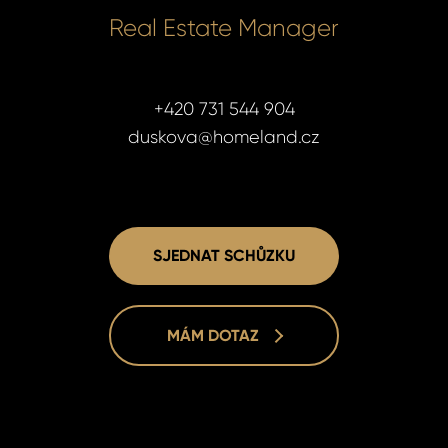
Real Estate Manager
+420 731 544 904
duskova@homeland.cz
SJEDNAT SCHŮZKU
MÁM DOTAZ
Lucie Dušk
Lucie Dušk
Real Estat
Real Estat
+420 731 5
+420 731 5
duskova@h
duskova@h