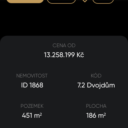
CENA OD
13.258.199 Kč
NEMOVITOST
KÓD
ID 1868
7.2 Dvojdům
POZEMEK
PLOCHA
451 m
186 m
2
2