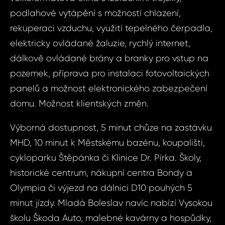
Dot
Sjednat
podlahové vytápění s možností chlazení,
nemov
ID1868 - Dům
rekuperaci vzduchu, využití tepelného čerpadla,
Boleslav,
elektricky ovládané žaluzie, rychlý internet,
ID1868
5+kk,
dálkově ovládané brány a branky pro vstup na
Bolesl
pozemek, příprava pro instalaci fotovoltaických
Vá
Ce
panelů a možnost elektronického zabezpečení
domu. Možnost klientských změn.
Vá
Váš 
Výborná dostupnost, 5 minut chůze na zastávku
MHD, 10 minut k Městskému bazénu, koupališti,
cykloparku Štěpánka či Klinice Dr. Pírka. Školy,
Váš 
historické centrum, nákupní centra Bondy a
Olympia či výjezd na dálnici D10 pouhých 5
minut jízdy. Mladá Boleslav navíc nabízí Vysokou
P
Jm
školu Škoda Auto, malebné kavárny a hospůdky,