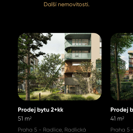
Alžběta Dz
Další nemovitosti.
Alžběta Dz
Real Estat
Real Estat
+420 731 54
+420 731 54
dziakova@h
dziakova@h
Prodej bytu 2+kk
Prodej 
51 m
41 m
2
2
Praha 5 - Radlice, Radlická
Praha 5 