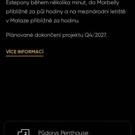
Estepony během několika minut, do Marbelly
přibližně za půl hodiny a na mezinárodní letiště
v Malaze přibližně za hodinu.
Váš 
Plánované dokončení projektu Q4/2027.
P
VÍCE INFORMACÍ
Jm
Pří
Čas 
Poz
Po
Půdorys Penthouse
m2