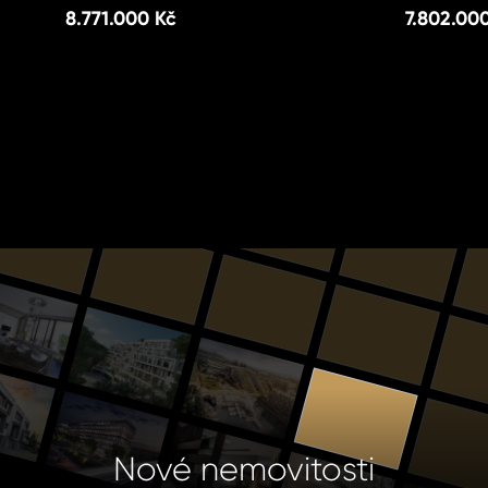
8.771.000 Kč
7.802.00
Nové nemovitosti