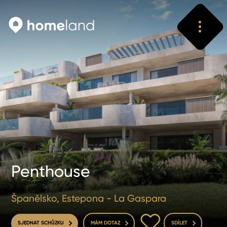
Vyhledat
Vyhledat
Penthouse
Španělsko, Estepona - La Gaspara
DO OBLÍBENÝCH
SJEDNAT SCHŮZKU
MÁM DOTAZ
SDÍLET