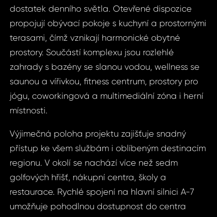
dostatek denního světla. Otevřené dispozice
propojují obývací pokoje s kuchyní a prostornými
terasami, čímž vznikají harmonické obytné
prostory. Součástí komplexu jsou rozlehlé
zahrady s bazény se slanou vodou, wellness se
saunou a vířivkou, fitness centrum, prostory pro
Dot
Sjednat
jógu, coworkingová a multimediální zóna i herní
nemov
místnosti.
ID2023 - Pentho
Estepona -
ID20
Výjimečná poloha projektu zajišťuje snadný
Penth
přístup ke všem službám i oblíbeným destinacím
Španě
Vá
regionu. V okolí se nachází více než sedm
Estepo
golfových hřišť, nákupní centra, školy a
Gas
restaurace. Rychlé spojení na hlavní silnici A-7
Vá
umožňuje pohodlnou dostupnost do centra
Váš 