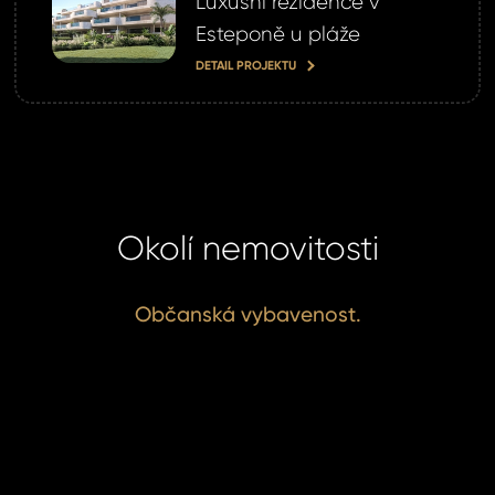
Luxusní rezidence v
Esteponě u pláže
omeland účet ?
 jej nyní
DETAIL PROJEKTU
Okolí nemovitosti
Občanská vybavenost.