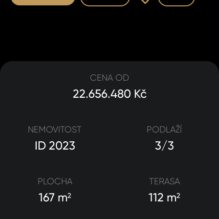
CENA OD
22.656.480 Kč
NEMOVITOST
PODLAŽÍ
ID 2023
3/3
PLOCHA
TERASA
167 m
112 m
2
2