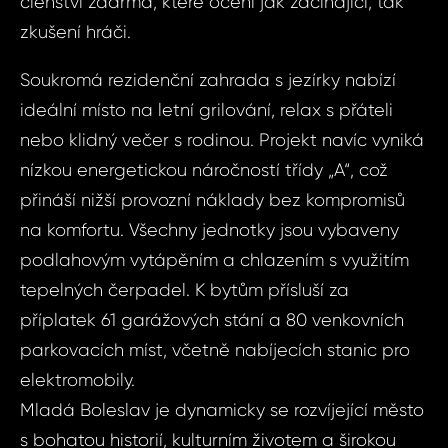
členství zdarma, které ocení jak začínající, tak
zkušení hráči.
Soukromá rezidenční zahrada s jezírky nabízí
ideální místo na letní grilování, relax s přáteli
nebo klidný večer s rodinou. Projekt navíc vyniká
nízkou energetickou náročností třídy „A“, což
přináší nižší provozní náklady bez kompromisů
na komfortu. Všechny jednotky jsou vybaveny
podlahovým vytápěním a chlazením s využitím
tepelných čerpadel. K bytům přísluší za
příplatek 61 garážových stání a 80 venkovních
Dot
Sjednat
parkovacích míst, včetně nabíjecích stanic pro
nemov
elektromobily.
ID2063 - Ateli
Mladá Boleslav je dynamicky se rozvíjející město
Boleslav - 
ID2063 -
s bohatou historií, kulturním životem a širokou