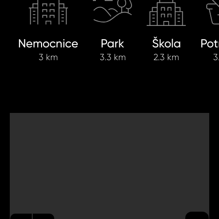
Nemocnice
Park
Škola
Pot
3 km
3.3 km
2.3 km
3