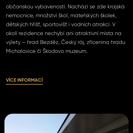
Micha
1+kk,
občanskou vybaveností. Nachází se zde krajská
Boles
nemocnice, množství škol, mateřských školek,
Michal
Vá
dětských hřišť, sportovišť i vodních atrakcí. V
Micha
okolí rezidence nechybí ani atraktivní místa na
výlety – hrad Bezděz, Český ráj, zřícenina hradu
Vá
Váš 
Michalovice či Škodovo muzeum.
Váš 
VÍCE INFORMACÍ
P
Jm
Pří