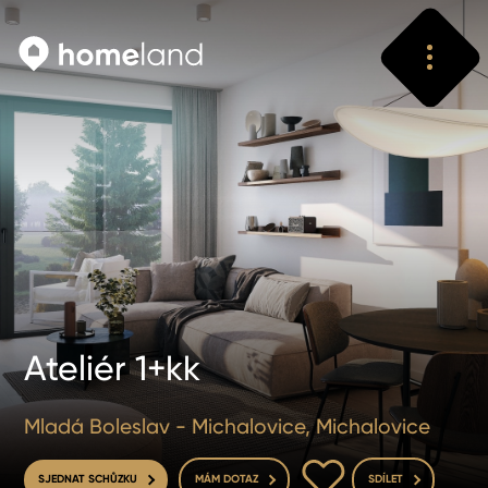
Vyhledat
Vyhledat
Ateliér 1+kk
Mladá Boleslav - Michalovice, Michalovice
DO OBLÍBENÝCH
SJEDNAT SCHŮZKU
MÁM DOTAZ
SDÍLET