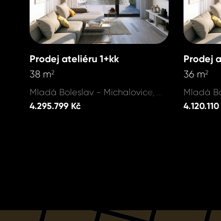
Prodej ateliéru 1+kk
Prodej a
38 m
36 m
2
2
Mladá Boleslav - Michalovice, Michalovice
4.295.799 Kč
4.120.110