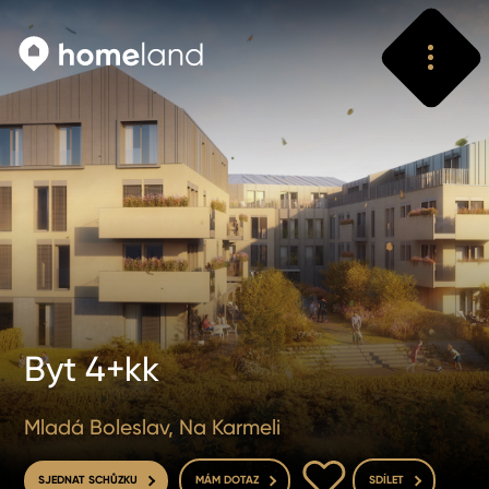
Vyhledat
Vyhledat
Byt 4+kk
Mladá Boleslav, Na Karmeli
DO OBLÍBENÝCH
SJEDNAT SCHŮZKU
MÁM DOTAZ
SDÍLET