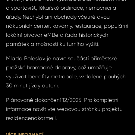
4+kk,
a sportovišť, lékařské ordinace, nemocnici a
Bolesl
Vá
úřady. Nechybí ani obchody včetně dvou
Kar
nákupních center, kavárny, restaurace, populární
lokální pivovar eMBe a řada historických
Vá
Váš 
památek a možností kulturního vyžití.
Mladá Boleslav je navíc součástí příměstské
pražské hromadné dopravy, což umožňuje
Váš 
využívat benefity metropole, vzdálené pouhých
30 minut jízdy autem.
P
Jm
Plánované dokončení 12/2025. Pro kompletní
informace navštivte webovou stránku projektu
rezidencenakarmeli.
Pří
VÍCE INFORMACÍ