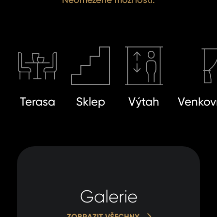
Terasa
Sklep
Výtah
Venkovn
Galerie
ZOBRAZIT VŠECHNY