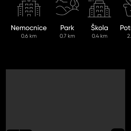
Nemocnice
Park
Škola
Pot
0.6 km
0.7 km
0.4 km
2