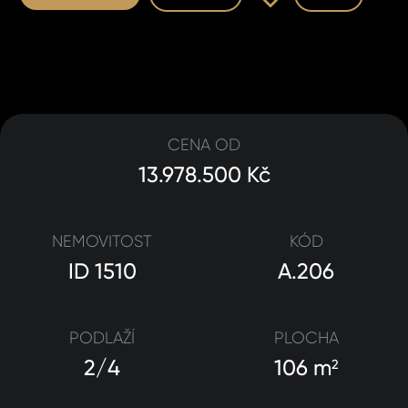
CENA OD
13.978.500 Kč
NEMOVITOST
KÓD
ID 1510
A.206
PODLAŽÍ
PLOCHA
2/4
106 m
2