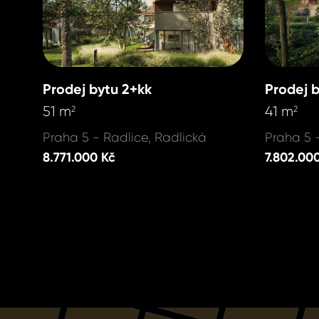
Prodej bytu 2+kk
Prodej 
51 m
41 m
2
2
Praha 5 - Radlice, Radlická
Praha 5 
8.771.000 Kč
7.802.00