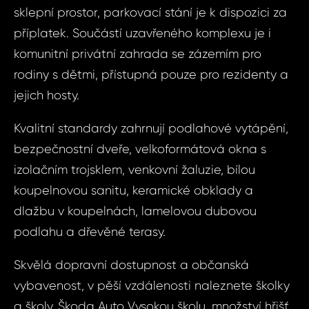
sklepní prostor, parkovací stání je k dispozici za
příplatek. Součástí uzavřeného komplexu je i
komunitní privátní zahrada se zázemím pro
rodiny s dětmi, přístupná pouze pro rezidenty a
jejich hosty.
Kvalitní standardy zahrnují podlahové vytápění,
bezpečnostní dveře, velkoformátová okna s
izolačním trojsklem, venkovní žaluzie, bílou
koupelnovou sanitu, keramické obklady a
dlažbu v koupelnách, lamelovou dubovou
podlahu a dřevěné terasy.
Dot
Sjednat
nemov
Skvělá dopravní dostupnost a občanská
ID1510 - Byt
vybavenost, v pěší vzdálenosti naleznete školky
Boleslav, 
ID1510
a školy, Škoda Auto Vysokou školu, množství hřišť