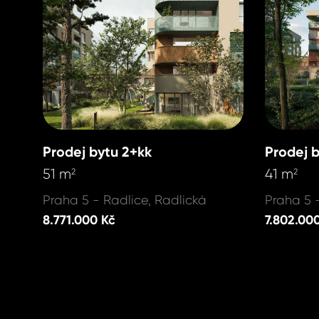
Prodej bytu 2+kk
Prodej 
51 m
41 m
2
2
Praha 5 - Radlice, Radlická
Praha 5 
8.771.000 Kč
7.802.00