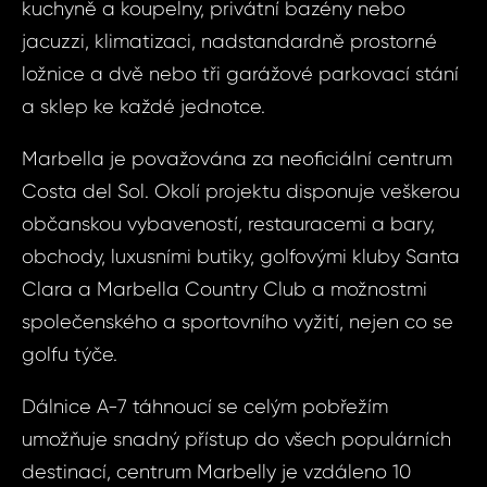
kuchyně a koupelny, privátní bazény nebo
jacuzzi, klimatizaci, nadstandardně prostorné
ložnice a dvě nebo tři garážové parkovací stání
a sklep ke každé jednotce.
Marbella je považována za neoficiální centrum
Costa del Sol. Okolí projektu disponuje veškerou
občanskou vybaveností, restauracemi a bary,
obchody, luxusními butiky, golfovými kluby Santa
Sjednat
Dot
Clara a Marbella Country Club a možnostmi
společenského a sportovního vyžití, nejen co se
nemov
ID1408 - Byt 4
golfu týče.
Marb
ID1408
Dálnice A-7 táhnoucí se celým pobřežím
4+kk, Šp
umožňuje snadný přístup do všech populárních
Vá
Marb
destinací, centrum Marbelly je vzdáleno 10