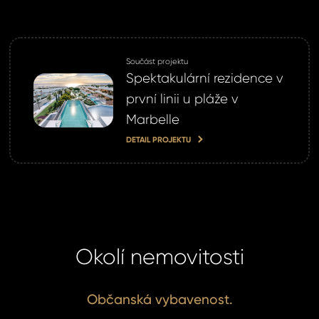
SIT SE
ihlášení.
ste heslo?
Součást projektu
Spektakulární rezidence v
první linii u pláže v
Marbelle
omeland účet ?
DETAIL PROJEKTU
 jej nyní
Okolí nemovitosti
Občanská vybavenost.