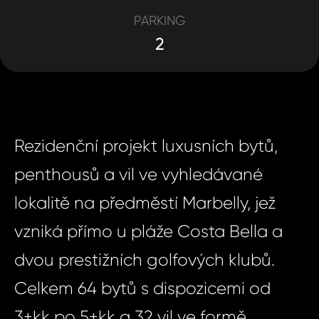
PARKING
2
Rezidenční projekt luxusních bytů,
penthousů a vil ve vyhledávané
lokalitě na předměstí Marbelly, jež
vzniká přímo u pláže Costa Bella a
dvou prestižních golfových klubů.
Celkem 64 bytů s dispozicemi od
3+kk po 5+kk a 32 vil ve formě