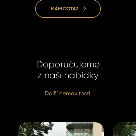
MÁM DOTAZ
Doporučujeme
Jan Křiváč
Jan Křiváč
z naší nabídky
Real Estate
Real Estate
+420 731 5
+420 731 5
krivacek@h
Další nemovitosti.
krivacek@h