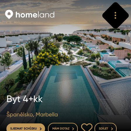
Vyhledat
Vyhledat
Byt 4+kk
Španělsko, Marbella
DO OBLÍBENÝCH
SJEDNAT SCHŮZKU
MÁM DOTAZ
SDÍLET