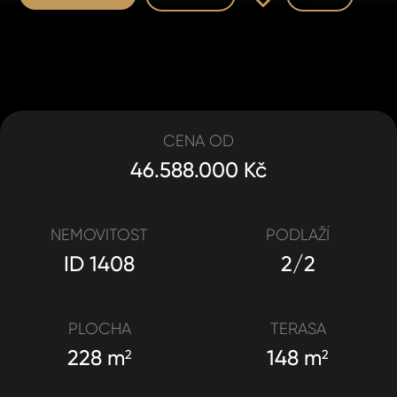
CENA OD
46.588.000 Kč
NEMOVITOST
PODLAŽÍ
ID 1408
2/2
PLOCHA
TERASA
228 m
148 m
2
2