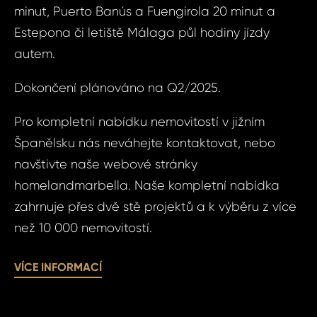
minut, Puerto Banús a Fuengirola 20 minut a
Váš 
Estepona či letiště Málaga půl hodiny jízdy
Vá
autem.
Váš 
Dokončení plánováno na Q2/2025.
Pro kompletní nabídku nemovitostí v jižním
Španělsku nás neváhejte kontaktovat, nebo
Jm
P
navštivte naše webové stránky
homelandmarbella. Naše kompletní nabídka
zahrnuje přes dvě stě projektů a k výběru z více
Pří
než 10 000 nemovitostí.
VÍCE INFORMACÍ
Poz
Čas 