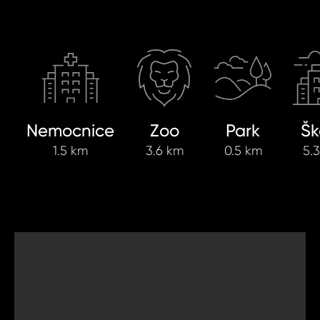
Nemocnice
Zoo
Park
Šk
1.5 km
3.6 km
0.5 km
5.