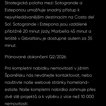
Vá
Strategická poloha mezi Sotogrande a
Duq
Esteponou umožňuje snadný přístup k
nejvyhledávanějším destinacím na Costa del
Vá
Váš 
Sol. Sotogrande i Estepona jsou vzdálené
přibližně 20 minut jízdy, Marbella 45 minut a
letiště v Gibraltaru je dostupné autem za 35
Váš 
minut.
Plánované dokončení Q2/2026.
P
Jm
Pro kompletní nabídku nemovitostí v jižním
Španělsku nás neváhejte kontaktovat, nebo
navštivte naše webové stránky homeland-
Pří
estate. Naše kompletní nabídka zahrnuje přes
dvě stě projektů a k výběru z více než 10 000
nemovitostí.
Čas 
Poz