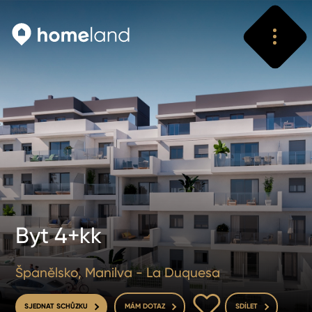
Vyhledat
Vyhledat
Byt 4+kk
Španělsko, Manilva - La Duquesa
DO OBLÍBENÝCH
SJEDNAT SCHŮZKU
MÁM DOTAZ
SDÍLET