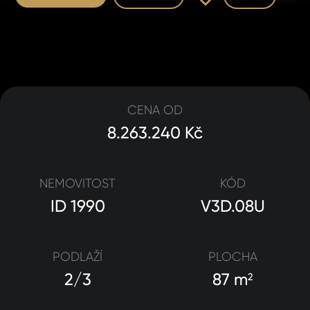
CENA OD
8.263.240 Kč
NEMOVITOST
KÓD
ID 1990
V3D.08U
PODLAŽÍ
PLOCHA
2/3
87 m
2