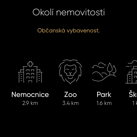
Okolí nemovitosti
Občanská vybavenost.
Nemocnice
Zoo
Park
Šk
2.9 km
3.4 km
1.6 km
1