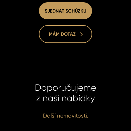
SJEDNAT SCHŮZKU
MÁM DOTAZ
Doporučujeme
Homelan
Homelan
z naší nabídky
+420 731
+420 731
info@hom
info@hom
Další nemovitosti.