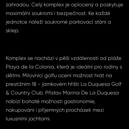
zahradou. Celý komplex je oplocený a poskytuje
maximální soukromí i bezpečnost. Ke každé
jednotce náleží soukromé parkovací stání a
sklep.
Komplex se nachází v pěší vzdálenosti od pláže
Playa de la Colonia, která je ideální pro rodiny s
dětmi. Milovníci golfu ocení možnost hrát na
prestižním 18 - jamkovém hřišti La Duquesa Golf
Dot
Sjednat
& Country Club. Přístav Marina De La Duquesa
nemov
ID1990 - Byt 4
nabízí bohaté možnosti gastronomie,
Manilva - 
nakupování i příjemných procházek mezi
ID1990
luxusními jachtami.
4+kk, Šp
Manilv