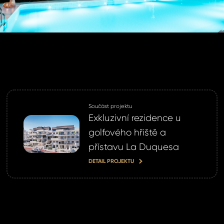
SLAT
SIT SE
ihlášení.
ste heslo?
Součást projektu
omeland účet ?
Exkluzivní rezidence u
 jej nyní
golfového hřiště a
přístavu La Duquesa
DETAIL PROJEKTU