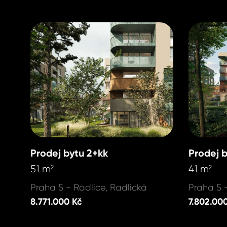
Prodej bytu 2+kk
Prodej 
51 m
41 m
2
2
Praha 5 - Radlice, Radlická
Praha 5 
8.771.000 Kč
7.802.00