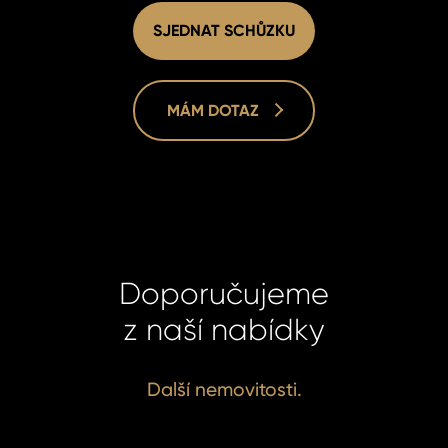
SJEDNAT SCHŮZKU
MÁM DOTAZ
Doporučujeme
Homelan
Homelan
+420 731
+420 731
z naší nabídky
info@hom
info@hom
Další nemovitosti.