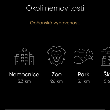
Okolí nemovitosti
Občanská vybavenost.
Nemocnice
Zoo
Park
Šk
5.3 km
9.6 km
5.1 km
5.