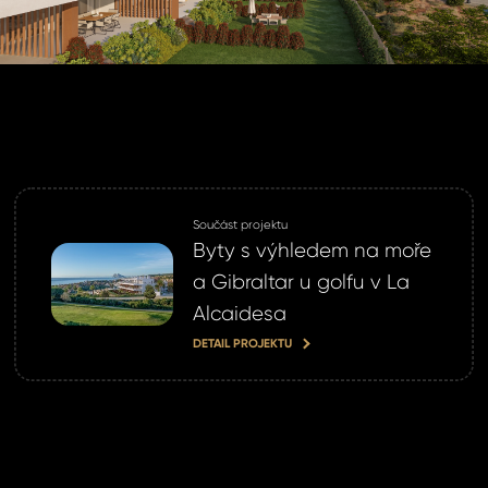
SLAT
SIT SE
ihlášení.
ste heslo?
Součást projektu
omeland účet ?
Byty s výhledem na moře
 jej nyní
a Gibraltar u golfu v La
Alcaidesa
DETAIL PROJEKTU