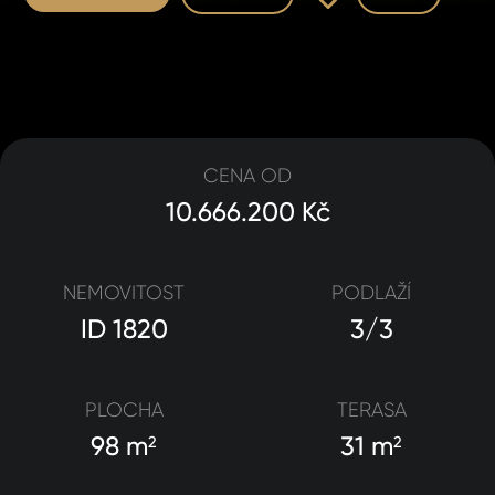
CENA OD
10.666.200 Kč
NEMOVITOST
PODLAŽÍ
ID 1820
3/3
PLOCHA
TERASA
98 m
31 m
2
2