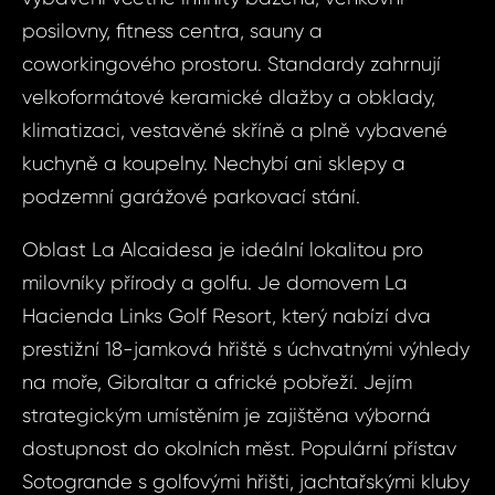
posilovny, fitness centra, sauny a
coworkingového prostoru. Standardy zahrnují
velkoformátové keramické dlažby a obklady,
klimatizaci, vestavěné skříně a plně vybavené
kuchyně a koupelny. Nechybí ani sklepy a
podzemní garážové parkovací stání.
Oblast La Alcaidesa je ideální lokalitou pro
milovníky přírody a golfu. Je domovem La
Hacienda Links Golf Resort, který nabízí dva
Dot
Sjednat
prestižní 18-jamková hřiště s úchvatnými výhledy
nemov
na moře, Gibraltar a africké pobřeží. Jejím
ID1820 - Byt 4+
strategickým umístěním je zajištěna výborná
ID1820
dostupnost do okolních měst. Populární přístav
4+kk
Vá
Sotogrande s golfovými hřišti, jachtařskými kluby