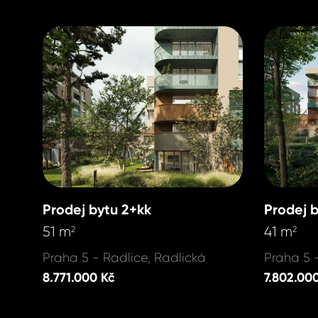
Prodej bytu 2+kk
Prodej 
51 m
41 m
2
2
Praha 5 - Radlice, Radlická
Praha 5 
8.771.000 Kč
7.802.00