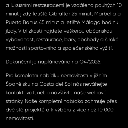
Alca
a luxusními restauracemi je vzdáleno pouhých 10
minut jízdy, letiště Gibraltar 25 minut, Marbella a
Vá
Váš 
Puerto Banus 45 minut a letiště Málaga hodinu
jízdy. V blízkosti najdete veškerou občanskou
vybavenost, restaurace, bary, obchody a široké
Váš 
možnosti sportovního a společenského vyžití.
Dokončení je naplánováno na Q4/2026.
P
Jm
Pro kompletní nabídku nemovitostí v jižním
Španělsku na Costa del Sol nás neváhejte
kontaktovat, nebo navštivte naše webové
Pří
stránky. Naše kompletní nabídka zahrnuje přes
dvě stě projektů a k výběru z více než 10 000
nemovitostí.
Čas 
Poz