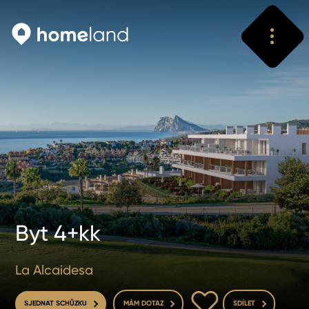
Vyhledat
Vyhledat
Byt 4+kk
La Alcaidesa
DO OBLÍBENÝCH
SJEDNAT SCHŮZKU
MÁM DOTAZ
SDÍLET