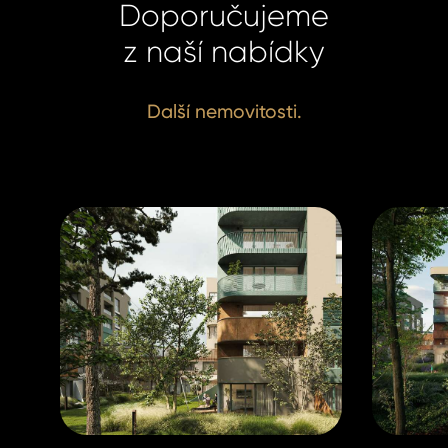
+420 731
Doporučujeme
+420 731
info@hom
info@hom
z naší nabídky
Další nemovitosti.