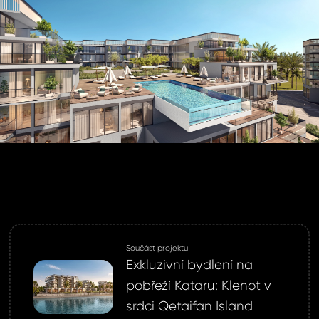
lo *
SLAT
SIT SE
ihlášení.
ste heslo?
omeland účet ?
 jej nyní
Součást projektu
Exkluzivní bydlení na
pobřeží Kataru: Klenot v
srdci Qetaifan Island