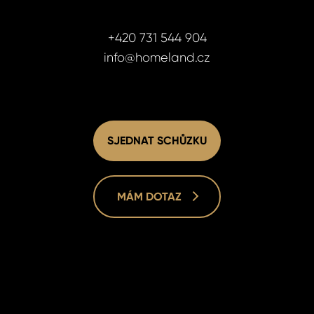
+420 731 544 904
info@homeland.cz
SJEDNAT SCHŮZKU
MÁM DOTAZ
Homelan
Homelan