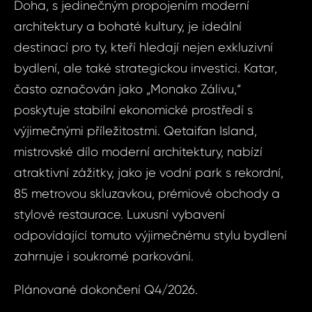
Doha, s jedinečným propojením moderní
4+kk, 
Katar -
architektury a bohaté kultury, je ideální
Vá
Qetaifa
destinací pro ty, kteří hledají nejen exkluzivní
bydlení, ale také strategickou investici. Katar,
často označován jako „Monako Zálivu,“
Vá
Váš 
poskytuje stabilní ekonomické prostředí s
výjimečnými příležitostmi. Qetaifan Island,
mistrovské dílo moderní architektury, nabízí
Váš 
atraktivní zážitky, jako je vodní park s rekordní,
85 metrovou skluzavkou, prémiové obchody a
P
stylové restaurace. Luxusní vybavení
Jm
odpovídající tomuto výjimečnému stylu bydlení
zahrnuje i soukromé parkování.
Pří
Plánované dokončení Q4/2026.