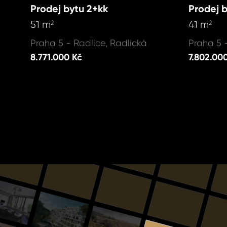
Prodej bytu 2+kk
Prodej 
51 m
41 m
2
2
Praha 5 - Radlice, Radlická
Praha 5 
8.771.000 Kč
7.802.00