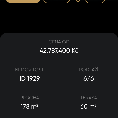
CENA OD
42.787.400 Kč
NEMOVITOST
PODLAŽÍ
ID 1929
6/6
PLOCHA
TERASA
178 m
60 m
2
2