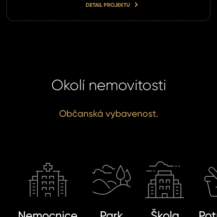
DETAIL PROJEKTU
Okolí nemovitosti
Občanská vybavenost.
Nemocnice
Park
Škola
Pot