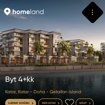
Vyhledat
Vyhledat
Byt 4+kk
Katar, Katar - Doha - Qetaifan Island
DO OBLÍBENÝCH
SJEDNAT SCHŮZKU
MÁM DOTAZ
SDÍLET