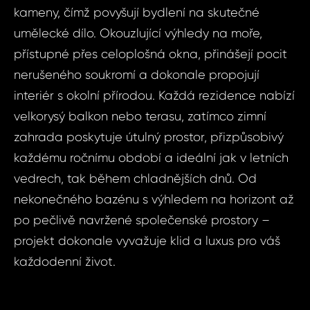
kameny, čímž povyšují bydlení na skutečné
umělecké dílo. Okouzlující výhledy na moře,
přístupné přes celoplošná okna, přinášejí pocit
nerušeného soukromí a dokonale propojují
interiér s okolní přírodou. Každá rezidence nabízí
velkorysý balkon nebo terasu, zatímco zimní
zahrada poskytuje útulný prostor, přizpůsobivý
každému ročnímu období a ideální jak v letních
vedrech, tak během chladnějších dnů. Od
nekonečného bazénu s výhledem na horizont až
po pečlivě navržené společenské prostory –
Dot
Sjednat
projekt dokonale vyvažuje klid a luxus pro váš
nemov
každodenní život.
ID1929 - Byt 4+k
Doha - Qeta
ID1929