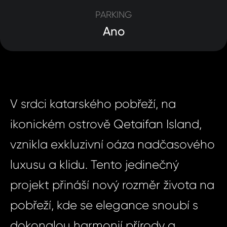
PARKING
Ano
V srdci katarského pobřeží, na
ikonickém ostrově Qetaifan Island,
vznikla exkluzivní oáza nadčasového
luxusu a klidu. Tento jedinečný
projekt přináší nový rozměr života na
pobřeží, kde se elegance snoubí s
dokonalou harmonií přírody a