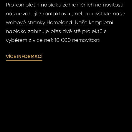
Pro kompletní nabídku zahraničních nemovitostí
Čas 
Poz
nás neváhejte kontaktovat, nebo navštivte naše
webové stránky Homeland. Naše kompletní
nabídka zahrnuje přes dvě stě projektů s
Po
výběrem z více než 10 000 nemovitostí.
VÍCE INFORMACÍ
Sou
se
Souhlasím
zpr
zpracová
oso
údajů.
úda
ODE
ODE