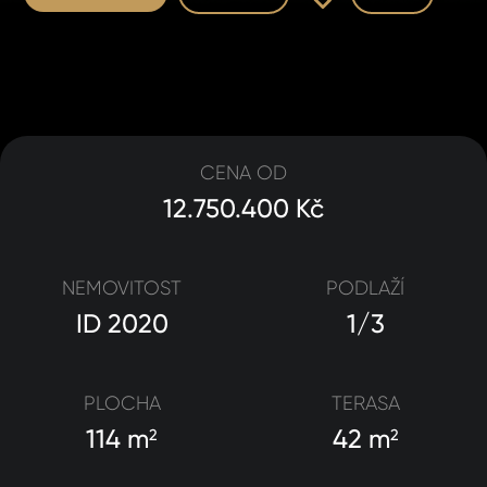
CENA OD
12.750.400 Kč
NEMOVITOST
PODLAŽÍ
ID 2020
1/3
PLOCHA
TERASA
114 m
42 m
2
2