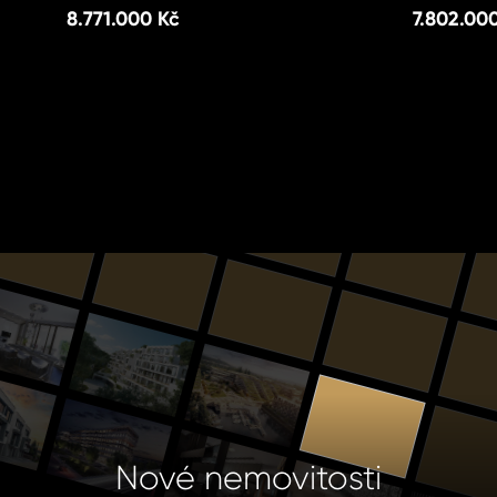
8.771.000 Kč
7.802.00
Nové nemovitosti