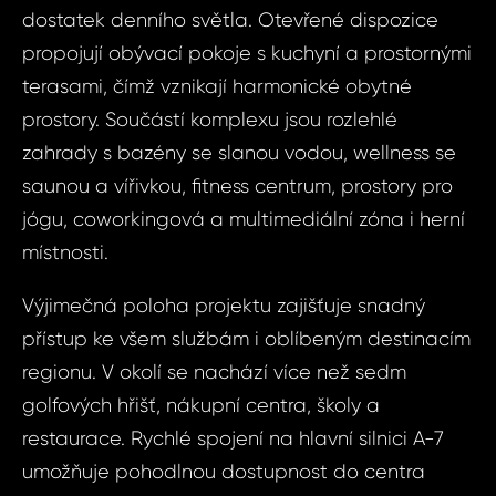
dostatek denního světla. Otevřené dispozice
propojují obývací pokoje s kuchyní a prostornými
terasami, čímž vznikají harmonické obytné
prostory. Součástí komplexu jsou rozlehlé
zahrady s bazény se slanou vodou, wellness se
saunou a vířivkou, fitness centrum, prostory pro
Dot
Sjednat
jógu, coworkingová a multimediální zóna i herní
nemov
místnosti.
ID2020 - Byt 4
Estepona -
ID2020
Výjimečná poloha projektu zajišťuje snadný
4+kk, Šp
přístup ke všem službám i oblíbeným destinacím
Estepo
Vá
regionu. V okolí se nachází více než sedm
Gas
golfových hřišť, nákupní centra, školy a
restaurace. Rychlé spojení na hlavní silnici A-7
Vá
Váš 
umožňuje pohodlnou dostupnost do centra