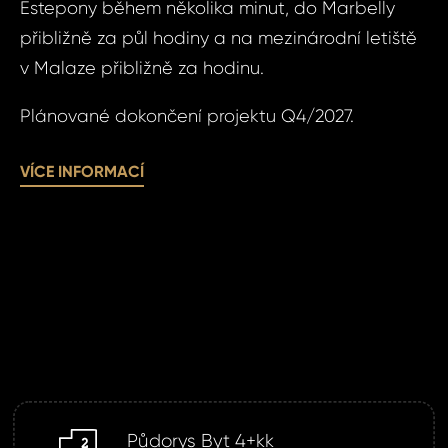
Estepony během několika minut, do Marbelly
přibližně za půl hodiny a na mezinárodní letiště
Váš 
v Malaze přibližně za hodinu.
Plánované dokončení projektu Q4/2027.
P
Jm
VÍCE INFORMACÍ
Pří
Čas 
Poz
Po
Půdorys Byt 4+kk
m2