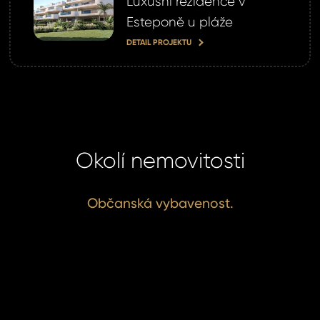
Luxusní rezidence v
Esteponě u pláže
omeland účet ?
 jej nyní
DETAIL PROJEKTU
Okolí nemovitosti
Občanská vybavenost.