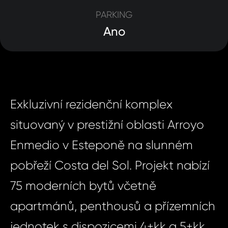
PARKING
Ano
Exkluzivní rezidenční komplex
situovaný v prestižní oblasti Arroyo
Enmedio v Esteponě na slunném
pobřeží Costa del Sol. Projekt nabízí
75 moderních bytů včetně
apartmánů, penthousů a přízemních
jednotek s dispozicemi 4+kk a 5+kk.