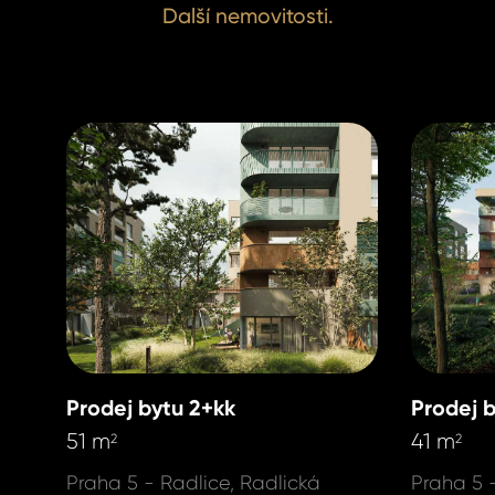
Alžběta Dz
Alžběta Dz
Další nemovitosti.
Real Estat
Real Estat
+420 731 54
+420 731 54
dziakova@h
dziakova@h
Prodej bytu 2+kk
Prodej 
51 m
41 m
2
2
Praha 5 - Radlice, Radlická
Praha 5 