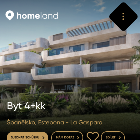
Vyhledat
Vyhledat
Byt 4+kk
Španělsko, Estepona - La Gaspara
DO OBLÍBENÝCH
SJEDNAT SCHŮZKU
MÁM DOTAZ
SDÍLET