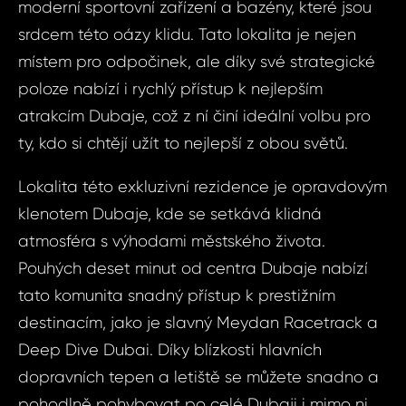
nemov
moderní sportovní zařízení a bazény, které jsou
ID1857 - Byt 
srdcem této oázy klidu. Tato lokalita je nejen
arabské emiráty
ID1857
místem pro odpočinek, ale díky své strategické
Sh
4+kk, 
poloze nabízí i rychlý přístup k nejlepším
arabské 
atrakcím Dubaje, což z ní činí ideální volbu pro
Dubai -
Vá
ty, kdo si chtějí užít to nejlepší z obou světů.
Sh
Lokalita této exkluzivní rezidence je opravdovým
Vá
Váš 
klenotem Dubaje, kde se setkává klidná
atmosféra s výhodami městského života.
Pouhých deset minut od centra Dubaje nabízí
Váš 
tato komunita snadný přístup k prestižním
destinacím, jako je slavný Meydan Racetrack a
Deep Dive Dubai. Díky blízkosti hlavních
P
Jm
dopravních tepen a letiště se můžete snadno a
pohodlně pohybovat po celé Dubaji i mimo ni.