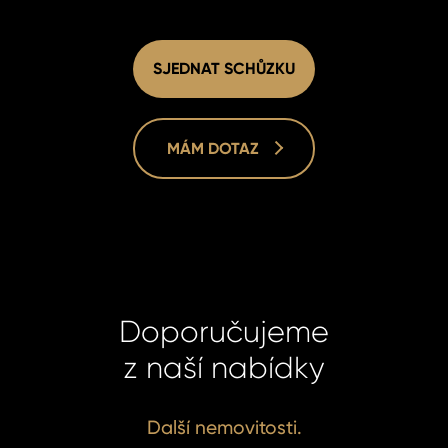
SJEDNAT SCHŮZKU
MÁM DOTAZ
Homelan
Homelan
+420 731
+420 731
info@hom
info@hom
Doporučujeme
z naší nabídky
Další nemovitosti.