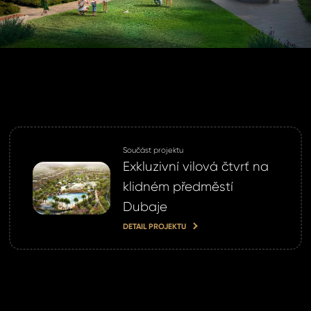
omeland účet ?
 jej nyní
Součást projektu
Exkluzivní vilová čtvrť na
klidném předměstí
Dubaje
DETAIL PROJEKTU