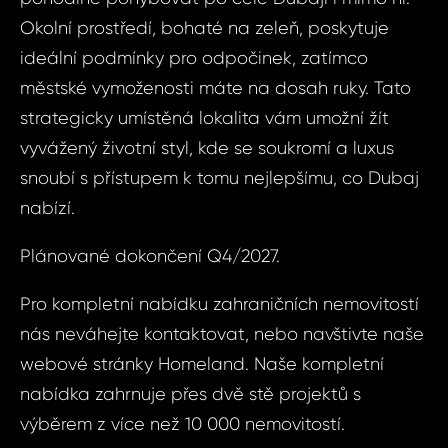
Okolní prostředí, bohaté na zeleň, poskytuje
Pří
ideální podmínky pro odpočinek, zatímco
městské vymoženosti máte na dosah ruky. Tato
strategicky umístěná lokalita vám umožní žít
Čas 
Poz
vyvážený životní styl, kde se soukromí a luxus
snoubí s přístupem k tomu nejlepšímu, co Dubaj
nabízí.
Po
Plánované dokončení Q4/2027.
Sou
Pro kompletní nabídku zahraničních nemovitostí
se
nás neváhejte kontaktovat, nebo navštivte naše
Souhlasím
zpr
webové stránky Homeland. Naše kompletní
zpracová
oso
nabídka zahrnuje přes dvě stě projektů s
údajů.
úda
výběrem z více než 10 000 nemovitostí.