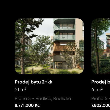
Prodej bytu 2+kk
Prodej 
51 m
41 m
2
2
Praha 5 - Radlice, Radlická
Praha 5 
8.771.000 Kč
7.802.00