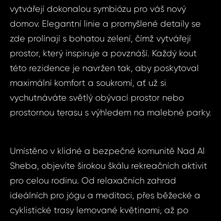
vytvářejí dokonalou symbiózu pro váš nový
domov. Elegantní linie a promyšlené detaily se
zde prolínají s bohatou zelení, čímž vytvářejí
prostor, který inspiruje a povznáší. Každý kout
této rezidence je navržen tak, aby poskytoval
maximální komfort a soukromí, ať už si
vychutnáváte světlý obývací prostor nebo
prostornou terasu s výhledem na malebné parky.
Umístěno v klidné a bezpečné komunitě Nad Al
Sheba, objevíte širokou škálu rekreačních aktivit
pro celou rodinu. Od relaxačních zahrad
ideálních pro jógu a meditaci, přes běžecké a
Dot
Sjednat
cyklistické trasy lemované květinami, až po