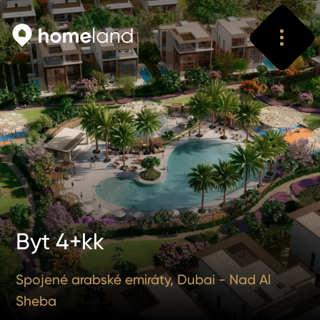
Vyhledat
Vyhledat
Byt 4+kk
Spojené arabské emiráty, Dubai - Nad Al
Sheba