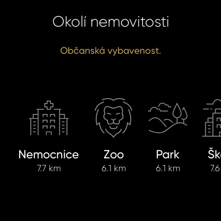
Okolí nemovitosti
Občanská vybavenost.
Nemocnice
Zoo
Park
Šk
7.7 km
6.1 km
6.1 km
7.