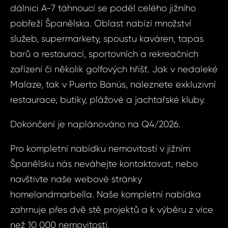
dálnici A-7 táhnoucí se podél celého jižního
Váš 
pobřeží Španělska. Oblast nabízí množství
Vá
služeb, supermarkety, spoustu kaváren, tapas
barů a restaurací, sportovních a rekreačních
Váš 
zařízení či několik golfových hřišť. Jak v nedaleké
Malaze, tak v Puerto Banús, naleznete exkluzivní
restaurace, butiky, plážové a jachtařské kluby.
Jm
P
Dokončení je naplánováno na Q4/2026.
Pro kompletní nabídku nemovitostí v jižním
Pří
Španělsku nás neváhejte kontaktovat, nebo
navštivte naše webové stránky
homelandmarbella. Naše kompletní nabídka
Poz
Čas 
zahrnuje přes dvě stě projektů a k výběru z více
než 10 000 nemovitostí.