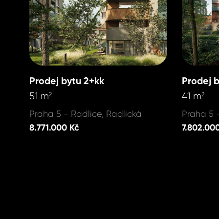
Prodej bytu 2+kk
Prodej 
51 m
41 m
2
2
Praha 5 - Radlice, Radlická
Praha 5 
8.771.000 Kč
7.802.00