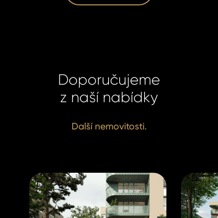
Doporučujeme
z naší nabídky
Homelan
Homelan
+420 731
+420 731
info@hom
info@hom
Další nemovitosti.