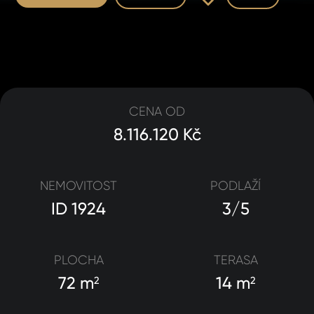
CENA OD
8.116.120 Kč
NEMOVITOST
PODLAŽÍ
ID 1924
3/5
PLOCHA
TERASA
72 m
14 m
2
2