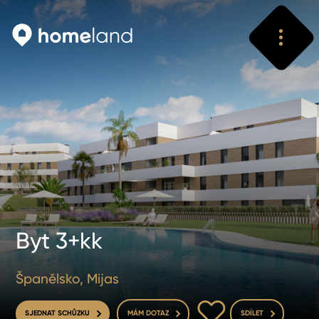
Vyhledat
Vyhledat
Byt 3+kk
Španělsko, Mijas
DO OBLÍBENÝCH
SJEDNAT SCHŮZKU
MÁM DOTAZ
SDÍLET