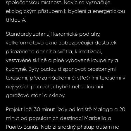
společenskou místnost. Navíc se vyznačuje
ekologickým přístupem k bydlení a energetickou
třídou A.
Standardy zahrnují keramické podlahy,
velkoformátová okna zabezpečující dostatek
přirozeného denního světla, klimatizaci,
vestavěné skříně a plně vybavené koupelny a
kuchyně. Byty budou disponovat prostornými
Sjednat
terasami, předzahrádkami či střešními terasami v
Dot
nejvyšších patrech, chybět nebudou ani
nemov
ID1924 - Byt 3
garážová stání a sklepy.
Mi
ID1924
Projekt leží 30 minut jízdy od letiště Malaga a 20
3+kk, Šp
minut od populárních destinací Marbella a
Vá
Mi
Puerto Banús. Nabízí snadný přístup autem na