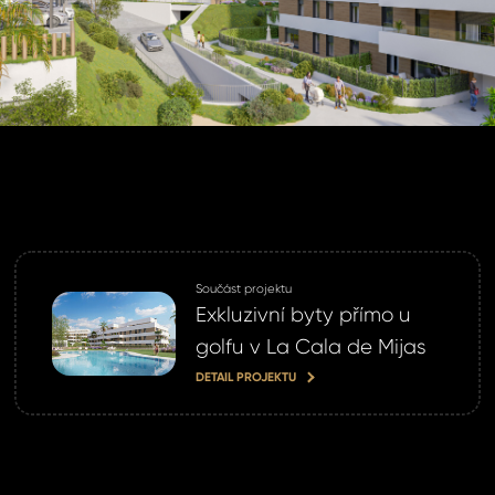
ihlášení.
ste heslo?
omeland účet ?
 jej nyní
Součást projektu
Exkluzivní byty přímo u
golfu v La Cala de Mijas
DETAIL PROJEKTU