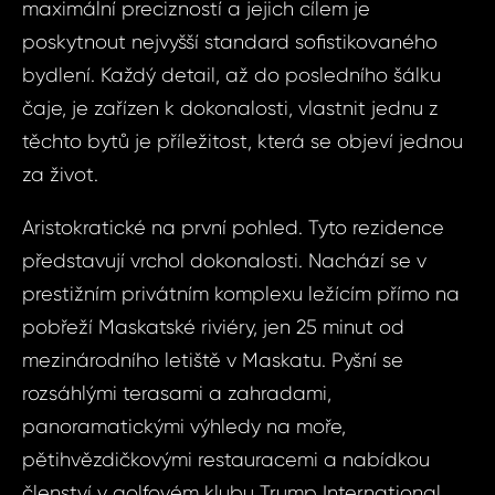
maximální precizností a jejich cílem je
poskytnout nejvyšší standard sofistikovaného
bydlení. Každý detail, až do posledního šálku
čaje, je zařízen k dokonalosti, vlastnit jednu z
těchto bytů je příležitost, která se objeví jednou
za život.
Aristokratické na první pohled. Tyto rezidence
představují vrchol dokonalosti. Nachází se v
prestižním privátním komplexu ležícím přímo na
pobřeží Maskatské riviéry, jen 25 minut od
mezinárodního letiště v Maskatu. Pyšní se
rozsáhlými terasami a zahradami,
Sjednat
Dot
panoramatickými výhledy na moře,
nemov
ID1855 - Byt
pětihvězdičkovými restauracemi a nabídkou
Mas
členství v golfovém klubu Trump International