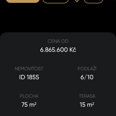
CENA OD
6.865.600 Kč
NEMOVITOST
PODLAŽÍ
ID 1855
6/10
PLOCHA
TERASA
75 m
15 m
2
2