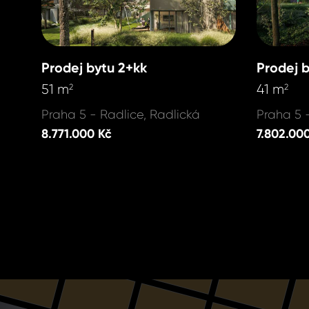
Prodej bytu 2+kk
Prodej 
51 m
41 m
2
2
Praha 5 - Radlice, Radlická
Praha 5 
8.771.000 Kč
7.802.00