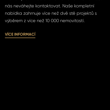
nás neváhejte kontaktovat. Naše kompletní
Poz
nabídka zahrnuje více než dvě stě projektů s
Čas 
výběrem z více než 10 000 nemovitostí.
VÍCE INFORMACÍ
Po
Sou
se
zpr
Souhlasím
oso
zpracová
úda
údajů.
ODE
ODE