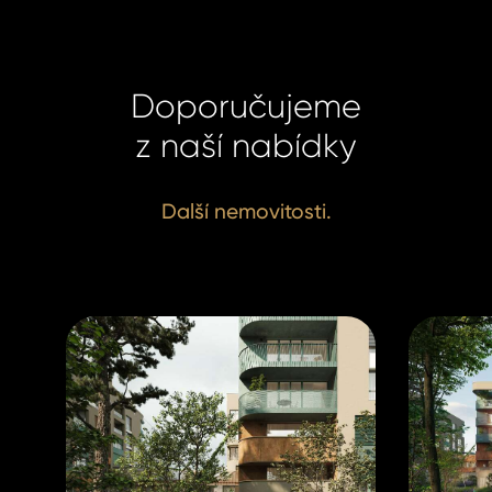
Homelan
Homelan
+420 731
+420 731
info@hom
Doporučujeme
info@hom
z naší nabídky
Další nemovitosti.