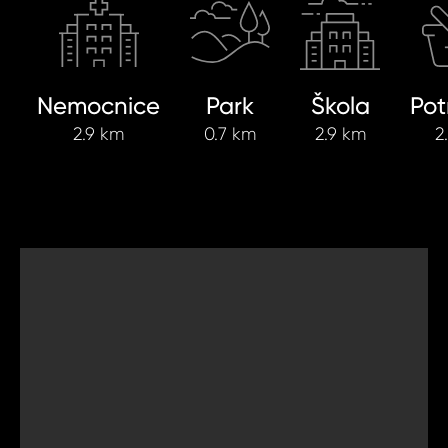
Nemocnice
Park
Škola
Pot
2.9 km
0.7 km
2.9 km
2