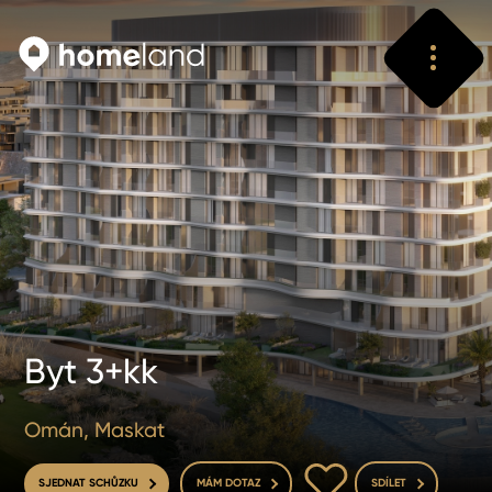
Vyhledat
Vyhledat
Byt 3+kk
Omán, Maskat
DO OBLÍBENÝCH
SJEDNAT SCHŮZKU
MÁM DOTAZ
SDÍLET