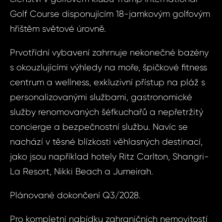
ID1855
Golf Course disponujícím 18-jamkovým golfovým
3+kk,
hřištěm světové úrovně.
Vá
Mas
Prvotřídní vybavení zahrnuje nekonečné bazény
Váš 
s okouzlujícími výhledy na moře, špičkové fitness
Vá
centrum a wellness, exkluzivní přístup na pláž s
personalizovanými službami, gastronomické
Váš 
služby renomovaných šéfkuchařů a nepřetržitý
concierge a bezpečnostní službu. Navíc se
nachází v těsné blízkosti věhlasných destinací,
Jm
jako jsou například hotely Ritz Carlton, Shangri-
P
La Resort, Nikki Beach a Jumeirah.
Plánované dokončení Q3/2028.
Pří
Pro kompletní nabídku zahraničních nemovitostí