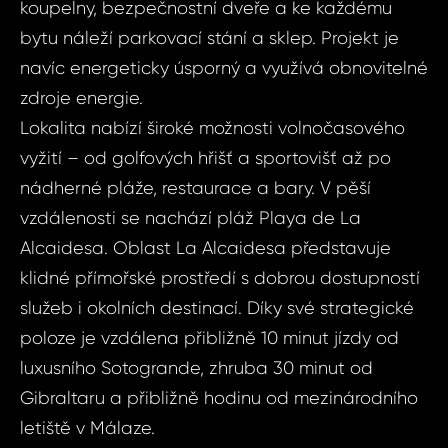
koupelny, bezpečnostní dveře a ke každému
bytu náleží parkovací stání a sklep. Projekt je
navíc energeticky úsporný a využívá obnovitelné
zdroje energie.
Lokalita nabízí široké možnosti volnočasového
Sjednat
Dot
vyžití – od golfových hřišť a sportovišť až po
nemov
ID2166 - Byt 3+k
nádherné pláže, restaurace a bary. V pěší
Alca
vzdálenosti se nachází pláž Playa de La
ID2166
Alcaidesa. Oblast La Alcaidesa představuje
3+kk, Šp
klidné přímořské prostředí s dobrou dostupností
Vá
La Alc
služeb i okolních destinací. Díky své strategické
poloze je vzdálena přibližně 10 minut jízdy od
Váš 
luxusního Sotogrande, zhruba 30 minut od
Vá
Gibraltaru a přibližně hodinu od mezinárodního
letiště v Málaze.
Váš 