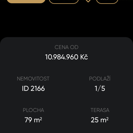
CENA OD
10.984.960 Kč
NEMOVITOST
PODLAŽÍ
ID 2166
1/5
PLOCHA
TERASA
79 m
25 m
2
2