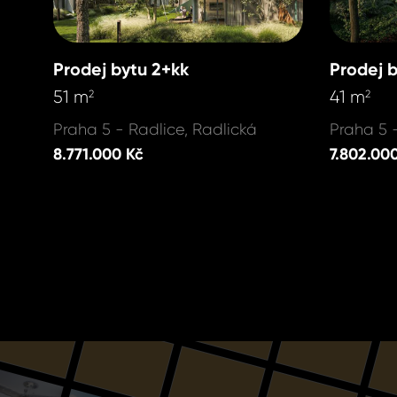
Prodej bytu 2+kk
Prodej 
51 m
41 m
2
2
Praha 5 - Radlice, Radlická
Praha 5 
8.771.000 Kč
7.802.00