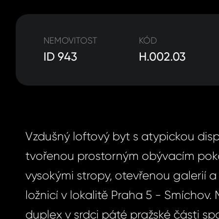
NEMOVITOST
KÓD
ID 943
H.002.03
Vzdušný loftový byt s atypickou disp
tvořenou prostorným obývacím pok
vysokými stropy, otevřenou galerií 
ložnicí v lokalitě Praha 5 - Smíchov.
duplex v srdci páté pražské části sp