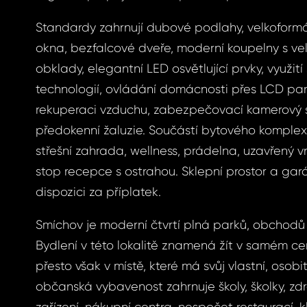
Standardy zahrnují dubové podlahy, velkofor
ášení
okna, bezfalcové dveře, moderní koupelny s ve
obklady, elegantní LED osvětlující prvky, využití
technologií, ovládání domácnosti přes LCD pane
rekuperaci vzduchu, zabezpečovací kamerový
BOOK
předokenní žaluzie. Součástí bytového komplexu
menuté
střešní zahrada, wellness, prádelna, uzavřený v
BOOK
stop recepce s ostrahou. Sklepní prostor a gará
dispozici za příplatek.
GLE
slo
Smíchov je moderní čtvrtí plná parků, obchodů i
GLE
Bydlení v této lokalitě znamená žít v samém ce
S E-MAIL
přesto však v místě, které má svůj vlastní, osobit
občanská vybavenost zahrnuje školy, školky, zd
ošleme odkaz, na