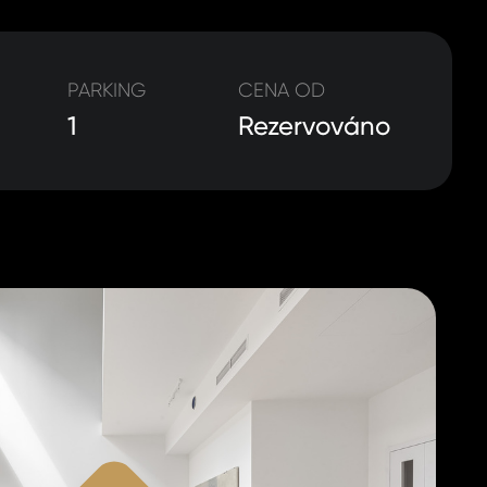
PARKING
CENA OD
1
Rezervováno