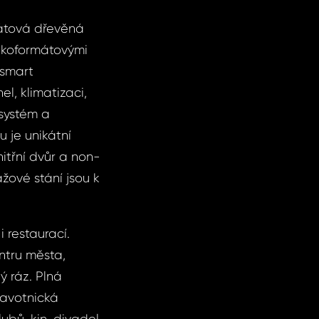
mátová dřevěná
lkoformátovými
 smart
l, klimatizaci,
 systém a
 je unikátní
nitřní dvůr a non-
žové stání jsou k
 restaurací.
ntru města,
ý ráz. Plná
ravotnická