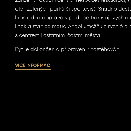
zařízení, nákupní centra, nespočet restaurací, kl
víte nové heslo.
ale i zelených parků či sportovišť. Snadno dos
hromadná doprava v podobě tramvajových a 
linek a stanice metra Anděl umožňuje rychlé a
s centrem i ostatními částmi města.
Byt je dokončen a připraven k nastěhování.
SLAT
SIT SE
SLAT
VÍCE INFORMACÍ
SIT SE
ihlášení.
ste heslo?
omeland účet ?
 jej nyní