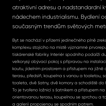
atraktivní adresu a nadstandardní kv
nádechem industrialismu. Bydlení o
současným trendům světových metr
Byt se nachází v přízemí jedinečného plně zre
komplexu stojícího na místě významné prvorep
tiskárenské fabriky. Interiér spodního podalží d
velkorysý obývací pokoj s přípravou na instala
koutu, jídelním prostorem a přístupem na jižně
terasu, předsíň, koupelna s vanou a toaletou,
toaleta, dvě šatny, dvě komory a schodiště do 
To je tvořeno ložnicí s šatníkem a přístupem na
orientovanou terasu, koupelnou se sprchou a 
a galerií propojenou se spodním patrem.