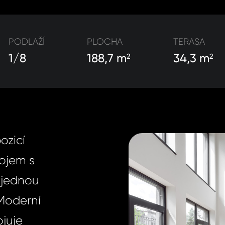
PODLAŽÍ
PLOCHA
TERASA
1/8
188,7 m
34,3 m
2
2
ozicí
ojem s
a jednou
 Moderní
ojuje