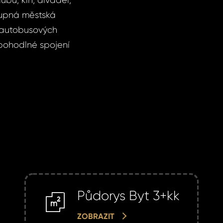
ubů, kin, divadel,
tupná městská
autobusových
 pohodlné spojení
Půdorys Byt 3+kk
m2
ZOBRAZIT