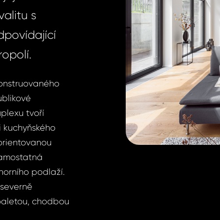
alitu s
dpovídající
opolí.
konstruovaného
ublikové
uplexu tvoří
ci kuchyňského
 orientovanou
 samostatná
horního podlaží.
 severně
toaletou, chodbou