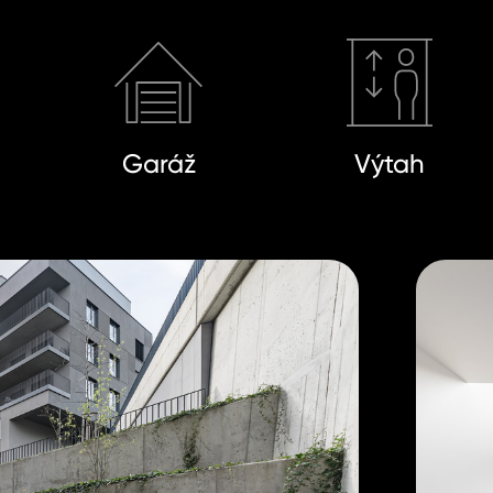
Garáž
Výtah