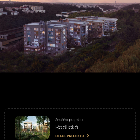
lo *
SLAT
SIT SE
ihlášení.
ste heslo?
omeland účet ?
 jej nyní
Součást projektu
Radlická
DETAIL PROJEKTU