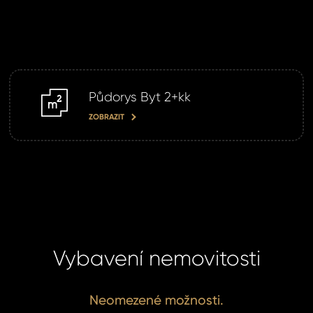
Čas 
Poz
Po
Půdorys Byt 2+kk
m2
ZOBRAZIT
Sou
se
Souhlasím
zpr
zpracová
oso
údajů.
úda
ODE
Vybavení nemovitosti
ODE
Neomezené možnosti.