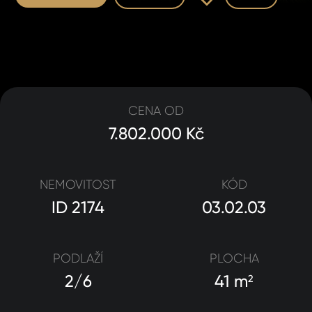
CENA OD
7.802.000 Kč
NEMOVITOST
KÓD
ID 2174
03.02.03
PODLAŽÍ
PLOCHA
2/6
41 m
2