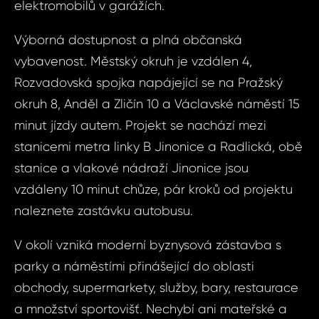
elektromobilů v garážích.
Výborná dostupnost a plná občanská
vybavenost. Městský okruh je vzdálen 4,
Rozvadovská spojka napájející se na Pražský
okruh 8, Anděl a Zličín 10 a Václavské náměstí 15
minut jízdy autem. Projekt se nachází mezi
stanicemi metra linky B Jinonice a Radlická, obě
stanice a vlakové nádraží Jinonice jsou
vzdáleny 10 minut chůze, pár kroků od projektu
naleznete zastávku autobusu.
Dot
Sjednat
V okolí vzniká moderní byznysová zástavba s
nemov
ID2174 - Byt 2
parky a náměstími přinášející do oblasti
Radlice,
obchody, supermarkety, služby, bary, restaurace
ID2174
a množství sportovišť. Nechybí ani mateřské a
2+kk, P