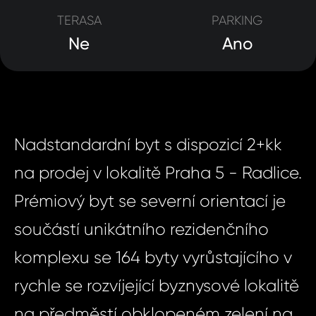
TERASA
PARKING
Ne
Ano
Nadstandardní byt s dispozicí 2+kk
na prodej v lokalitě Praha 5 - Radlice.
Prémiový byt se severní orientací je
součástí unikátního rezidenčního
komplexu se 164 byty vyrůstajícího v
rychle se rozvíjející byznysové lokalitě
na předměstí obklopeném zelení na