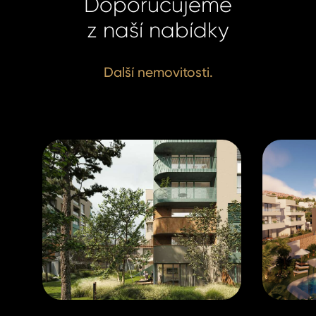
Doporučujeme
+420 731 5
+420 731 5
z naší nabídky
duskova@h
duskova@h
Další nemovitosti.