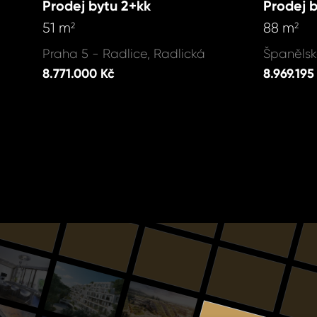
Prodej bytu 2+kk
Prodej 
51 m
88 m
2
2
Praha 5 - Radlice, Radlická
Španělsk
8.771.000 Kč
8.969.195