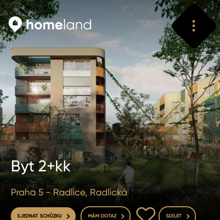
Vyhledat
Vyhledat
Byt 2+kk
Praha 5 - Radlice, Radlická
DO OBLÍBENÝCH
SJEDNAT SCHŮZKU
MÁM DOTAZ
SDÍLET