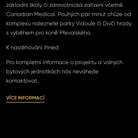
Radl
základní školy či zdravotnická zařízení včetně
Vá
Radl
Canadian Medical. Pouhých pár minut chůze od
komplexu naleznete parky Vidoule či Dívčí hrady
s výběhem pro koně Převalského.
Vá
Váš 
K nastěhování ihned.
Váš 
Pro kompletní informace o projektu a volných
bytových jednotkách nás neváhejte
kontaktovat.
P
Jm
VÍCE INFORMACÍ
Pří