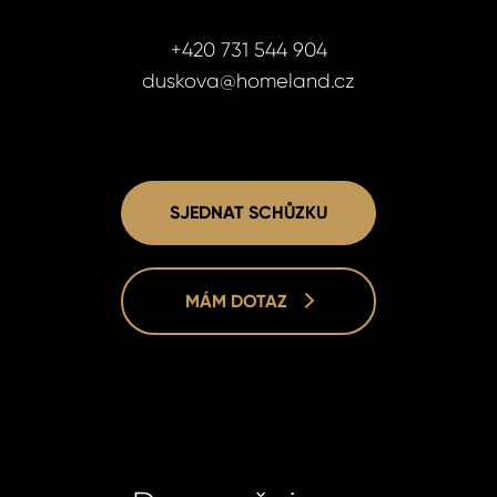
+420 731 544 904
duskova@homeland.cz
SJEDNAT SCHŮZKU
MÁM DOTAZ
Lucie Dušk
Lucie Dušk
Real Estat
Real Estat