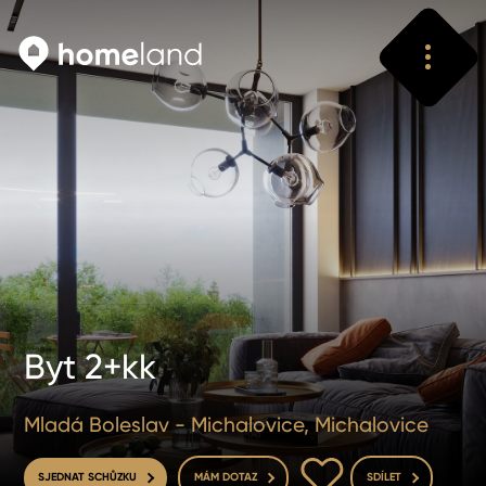
Vyhledat
Vyhledat
Byt 2+kk
Mladá Boleslav - Michalovice, Michalovice
DO OBLÍBENÝCH
SJEDNAT SCHŮZKU
MÁM DOTAZ
SDÍLET