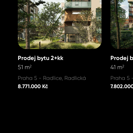
Prodej bytu 2+kk
Prodej 
51 m
41 m
2
2
Praha 5 - Radlice, Radlická
Praha 5 
8.771.000 Kč
7.802.00