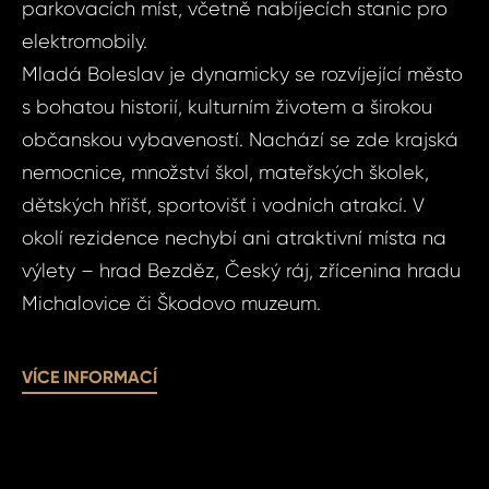
ID2124
parkovacích míst, včetně nabíjecích stanic pro
Micha
2+kk,
elektromobily.
Boles
Mladá Boleslav je dynamicky se rozvíjející město
Michal
Vá
s bohatou historií, kulturním životem a širokou
Micha
občanskou vybaveností. Nachází se zde krajská
nemocnice, množství škol, mateřských školek,
Vá
Váš 
dětských hřišť, sportovišť i vodních atrakcí. V
okolí rezidence nechybí ani atraktivní místa na
výlety – hrad Bezděz, Český ráj, zřícenina hradu
Váš 
Michalovice či Škodovo muzeum.
VÍCE INFORMACÍ
P
Jm
Pří