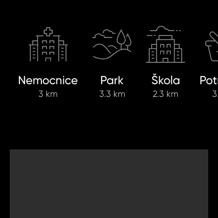
Nemocnice
Park
Škola
Pot
3 km
3.3 km
2.3 km
3