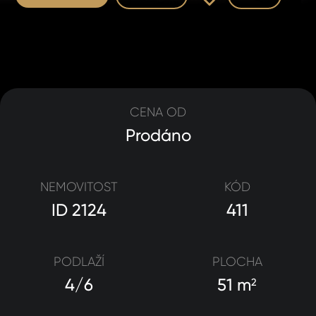
CENA OD
Prodáno
NEMOVITOST
KÓD
ID 2124
411
PODLAŽÍ
PLOCHA
4/6
51 m
2