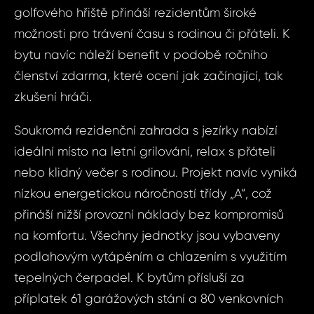
golfového hřiště přináší rezidentům široké
možnosti pro trávení času s rodinou či přáteli. K
bytu navíc náleží benefit v podobě ročního
členství zdarma, které ocení jak začínající, tak
zkušení hráči.
Soukromá rezidenční zahrada s jezírky nabízí
ideální místo na letní grilování, relax s přáteli
nebo klidný večer s rodinou. Projekt navíc vyniká
nízkou energetickou náročností třídy „A“, což
přináší nižší provozní náklady bez kompromisů
na komfortu. Všechny jednotky jsou vybaveny
Dot
Sjednat
podlahovým vytápěním a chlazením s využitím
nemov
tepelných čerpadel. K bytům přísluší za
ID2124 - Byt
příplatek 61 garážových stání a 80 venkovních
Boleslav - 