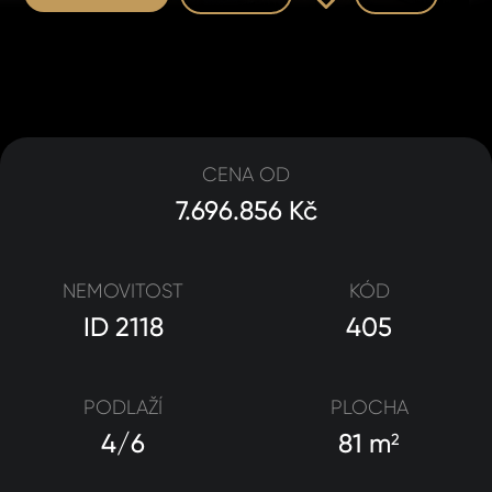
CENA OD
7.696.856 Kč
NEMOVITOST
KÓD
ID 2118
405
PODLAŽÍ
PLOCHA
4/6
81 m
2