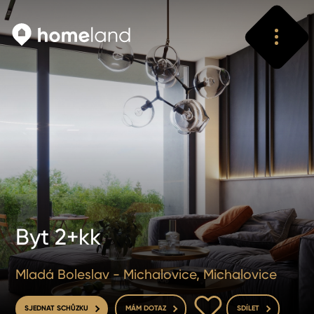
Vyhledat
Vyhledat
Byt 2+kk
Mladá Boleslav - Michalovice, Michalovice
DO OBLÍBENÝCH
SJEDNAT SCHŮZKU
MÁM DOTAZ
SDÍLET