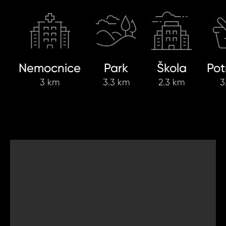
Nemocnice
Park
Škola
Pot
3 km
3.3 km
2.3 km
3