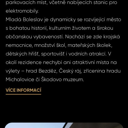
parkovacích míst, včetně nabíjecích stanic pro
Micha
2+kk,
elektromobily.
Boles
Mladá Boleslav je dynamicky se rozvíjející město
Michal
Vá
s bohatou historií, kulturním životem a širokou
Micha
občanskou vybaveností. Nachází se zde krajská
nemocnice, množství škol, mateřských školek,
Vá
Váš 
dětských hřišť, sportovišť i vodních atrakcí. V
okolí rezidence nechybí ani atraktivní místa na
výlety – hrad Bezděz, Český ráj, zřícenina hradu
Váš 
Michalovice či Škodovo muzeum.
VÍCE INFORMACÍ
P
Jm
Pří