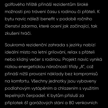
golfového hřiště přináší rezidentům široké
možnosti pro trávení času s rodinou či přáteli. K
bytu navíc náleží benefit v podobě ročního
členství zdarma, které ocení jak začínající, tak
zkušení hráči.
Soukromá rezidenční zahrada s jezírky nabízí
ideální místo na letní grilování, relax s přáteli
nebo klidný večer s rodinou. Projekt navíc vyniká
nízkou energetickou náročností třídy „A“, což
přináší nižší provozní náklady bez kompromisů
na komfortu. Všechny jednotky jsou vybaveny
Dot
Sjednat
podlahovým vytápěním a chlazením s využitím
nemov
tepelných čerpadel. K bytům přísluší za
ID2118 - Byt
příplatek 61 garážových stání a 80 venkovních
Boleslav - 
ID2118