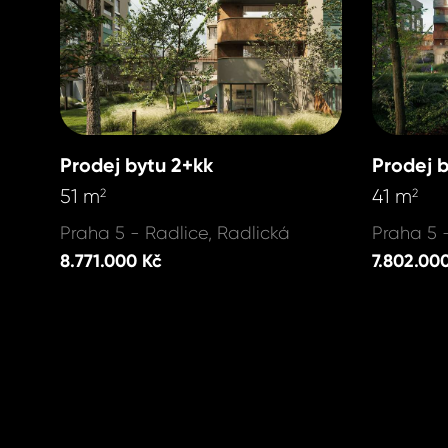
Prodej bytu 2+kk
Prodej 
51 m
41 m
2
2
Praha 5 - Radlice, Radlická
Praha 5 
8.771.000 Kč
7.802.00