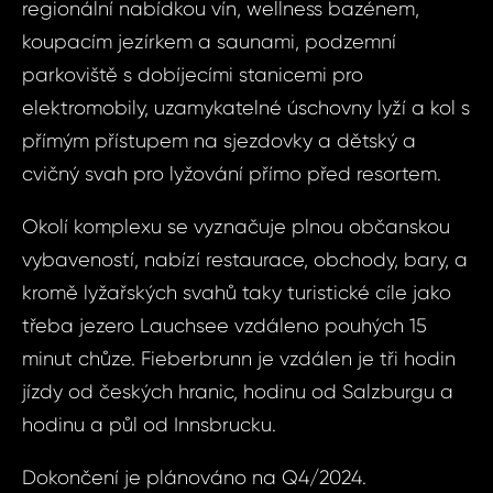
regionální nabídkou vín, wellness bazénem,
nemov
ID1681 - Byt 2
koupacím jezírkem a saunami, podzemní
Fiebe
parkoviště s dobíjecími stanicemi pro
ID1681
elektromobily, uzamykatelné úschovny lyží a kol s
2+kk, R
Vá
Fiebe
přímým přístupem na sjezdovky a dětský a
cvičný svah pro lyžování přímo před resortem.
Váš 
Okolí komplexu se vyznačuje plnou občanskou
Vá
vybaveností, nabízí restaurace, obchody, bary, a
kromě lyžařských svahů taky turistické cíle jako
Váš 
třeba jezero Lauchsee vzdáleno pouhých 15
minut chůze. Fieberbrunn je vzdálen je tři hodin
jízdy od českých hranic, hodinu od Salzburgu a
Jm
hodinu a půl od Innsbrucku.
P
Dokončení je plánováno na Q4/2024.