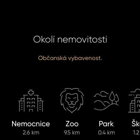
Okolí nemovitosti
Občanská vybavenost.
Nemocnice
Zoo
Park
Šk
2.6 km
9.5 km
0.4 km
1.