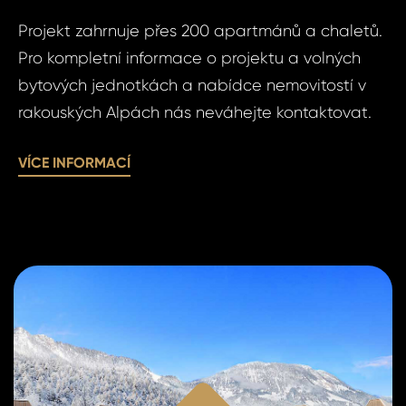
Pří
Projekt zahrnuje přes 200 apartmánů a chaletů.
Pro kompletní informace o projektu a volných
bytových jednotkách a nabídce nemovitostí v
Poz
Čas 
rakouských Alpách nás neváhejte kontaktovat.
VÍCE INFORMACÍ
Po
Sou
se
zpr
Souhlasím
oso
zpracová
úda
údajů.
ODE