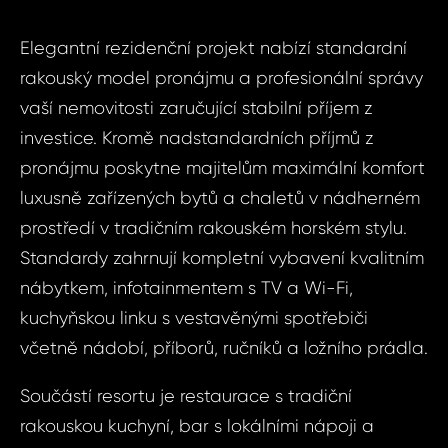
Elegantní rezidenční projekt nabízí standardní
rakouský model pronájmu a profesionální správy
vaší nemovitosti zaručující stabilní příjem z
investice. Kromě nadstandardních příjmů z
pronájmu poskytne majitelům maximální komfort
luxusně zařízených bytů a chaletů v nádherném
prostředí v tradičním rakouském horském stylu.
Standardy zahrnují kompletní vybavení kvalitním
nábytkem, infotainmentem s TV a Wi-Fi,
kuchyňskou linku s vestavěnými spotřebiči
včetně nádobí, příborů, ručníků a ložního prádla.
Součástí resortu je restaurace s tradiční
Sjednat
rakouskou kuchyní, bar s lokálními nápoji a
Dot