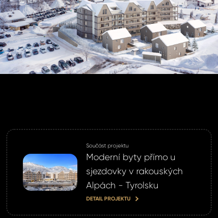
omeland účet ?
 jej nyní
Součást projektu
Moderní byty přímo u
sjezdovky v rakouských
Alpách - Tyrolsku
DETAIL PROJEKTU