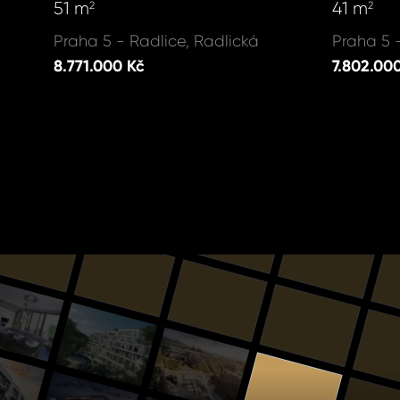
51 m
41 m
2
2
Praha 5 - Radlice, Radlická
Praha 5 
8.771.000 Kč
7.802.00