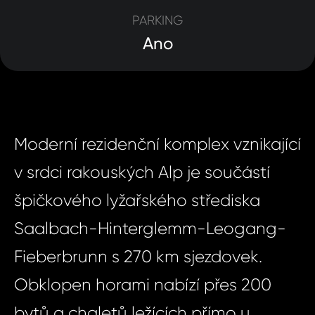
PARKING
Ano
Moderní rezidenční komplex vznikající
v srdci rakouských Alp je součástí
špičkového lyžařského střediska
Saalbach-Hinterglemm-Leogang-
Fieberbrunn s 270 km sjezdovek.
Obklopen horami nabízí přes 200
bytů a chaletů ležících přímo u