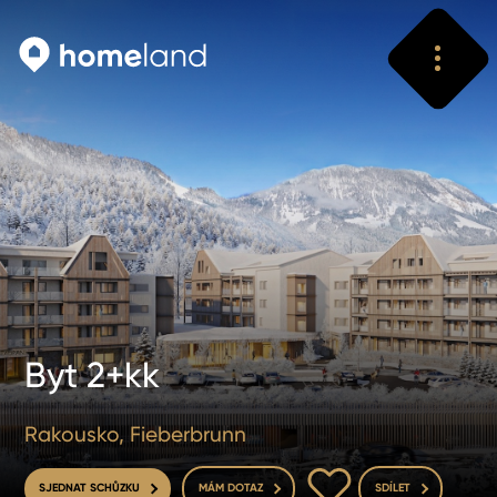
Vyhledat
Vyhledat
Byt 2+kk
Rakousko, Fieberbrunn
DO OBLÍBENÝCH
SJEDNAT SCHŮZKU
MÁM DOTAZ
SDÍLET