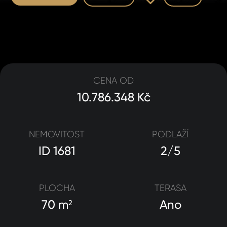
CENA OD
10.786.348 Kč
NEMOVITOST
PODLAŽÍ
ID 1681
2/5
PLOCHA
TERASA
70 m
Ano
2