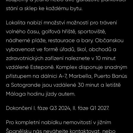
stání a sklep ke každému bytu.
Lokalita nabízí množství možností pro trávení
volného času, golfová hřiště, sportoviště,
nádherné pláže, restaurace a bary. Občanskou
Sjednat
vybavenost ve formě úřadů, škol, obchodů a
Dot
zdravotnických zařízení naleznete v 10 minut
nemov
ID1707 - Byt 2
vzdálené Esteponě. Komplex disponuje snadným
Este
přístupem na dálnici A-7, Marbella, Puerto Banús
ID1707
a Sotogrande jsou vzdálené 30 minut a letiště
2+kk, Šp
Vá
Málaga hodinu jízdy autem.
Este
Dokončení I. fáze Q3 2024, II. fáze Q1 2027.
Váš 
Vá
Pro kompletní nabídku nemovitostí v jižním
Španělsku nás neváhejte kontaktovat, nebo