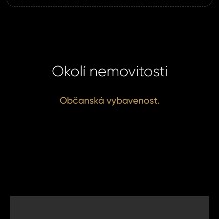
 jej nyní
Okolí nemovitosti
Občanská vybavenost.