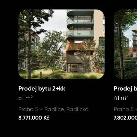
+420 731 
kubus@ho
kubus@ho
Prodej bytu 2+kk
Prodej 
51 m
41 m
2
2
Praha 5 - Radlice, Radlická
Praha 5 
8.771.000 Kč
7.802.00