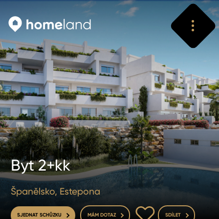
Vyhledat
Vyhledat
Byt 2+kk
Španělsko, Estepona
DO OBLÍBENÝCH
SJEDNAT SCHŮZKU
MÁM DOTAZ
SDÍLET