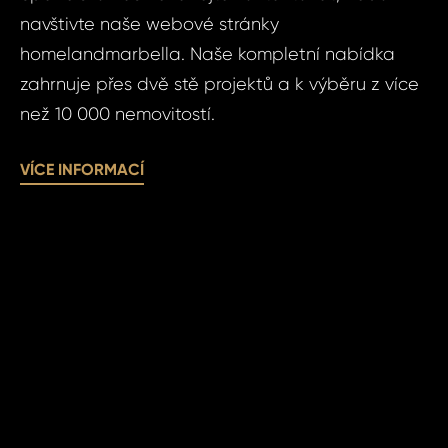
navštivte naše webové stránky
Váš 
homelandmarbella. Naše kompletní nabídka
zahrnuje přes dvě stě projektů a k výběru z více
Jm
než 10 000 nemovitostí.
P
VÍCE INFORMACÍ
Pří
Poz
Čas 
Po