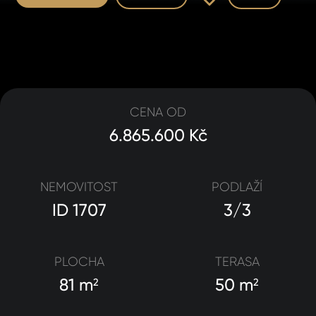
CENA OD
6.865.600 Kč
NEMOVITOST
PODLAŽÍ
ID 1707
3/3
PLOCHA
TERASA
81 m
50 m
2
2