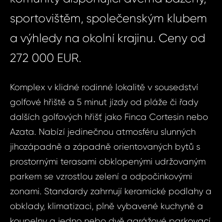
sportovištěm, společenským klubem
a výhledy na okolní krajinu. Ceny od
272 000 EUR.
Komplex v klidné rodinné lokalitě v sousedství
golfové hřiště a 5 minut jízdy od pláže či řady
dalších golfových hřišť jako Finca Cortesin nebo
Azata. Nabízí jedinečnou atmosféru slunných
jihozápadně a západně orientovaných bytů s
prostornými terasami obklopenými udržovaným
parkem se vzrostlou zelení a odpočinkovými
zonami. Standardy zahrnují keramické podlahy a
obklady, klimatizaci, plně vybavené kuchyně a
koupelny a jedno nebo dvě garážové parkovací