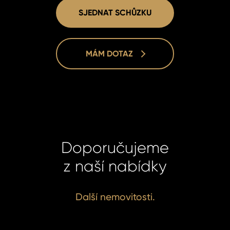
SJEDNAT SCHŮZKU
MÁM DOTAZ
Doporučujeme
z naší nabídky
Filip Kubu
Filip Kubu
Další nemovitosti.
Real Esta
Real Esta
Manager
Manager
+420 731 