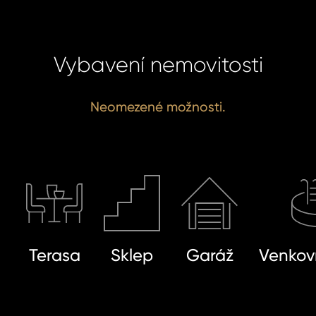
Sou
se
zpr
Souhlasím
Vybavení nemovitosti
oso
zpracová
úda
údajů.
Neomezené možnosti.
ODE
ODE
Terasa
Sklep
Garáž
Venkov