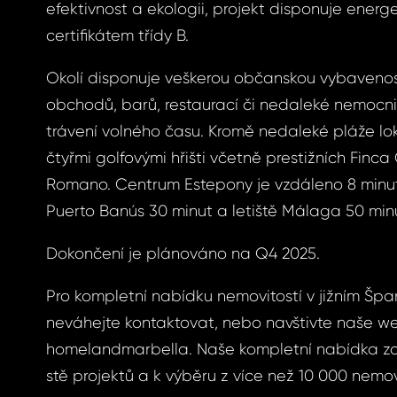
efektivnost a ekologii, projekt disponuje energ
certifikátem třídy B.
ášení
Okolí disponuje veškerou občanskou vybaveno
obchodů, barů, restaurací či nedaleké nemocn
trávení volného času. Kromě nedaleké pláže lok
čtyřmi golfovými hřišti včetně prestižních Finca
BOOK
Romano. Centrum Estepony je vzdáleno 8 minut
menuté
BOOK
Puerto Banús 30 minut a letiště Málaga 50 min
GLE
Dokončení je plánováno na Q4 2025.
slo
GLE
Pro kompletní nabídku nemovitostí v jižním Špa
S E-MAIL
neváhejte kontaktovat, nebo navštivte naše w
homelandmarbella. Naše kompletní nabídka za
stě projektů a k výběru z více než 10 000 nemov
ošleme odkaz, na