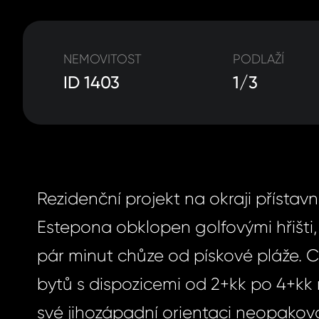
NEMOVITOST
PODLAŽÍ
ID 1403
1/3
Rezidenční projekt na okraji přístav
Estepona obklopen golfovými hřišti,
pár minut chůze od pískové pláže. 
bytů s dispozicemi od 2+kk po 4+kk 
své jihozápadní orientaci neopakov