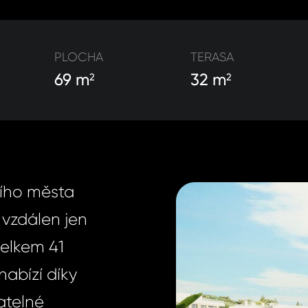
PLOCHA
TERASA
69 m
32 m
2
2
ního města
 vzdálen jen
Celkem 41
nabízí díky
atelné