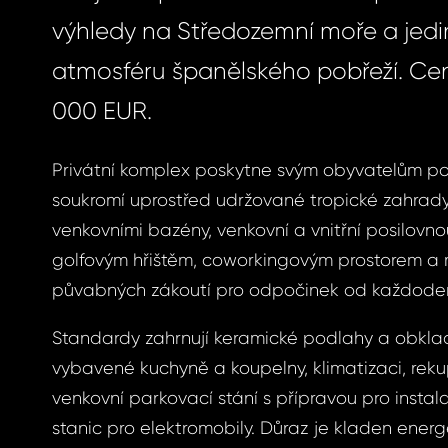
výhledy na Středozemní moře a jed
atmosféru španělského pobřeží. Ce
000 EUR.
Privátní komplex poskytne svým obyvatelům p
soukromí uprostřed udržované tropické zahrad
venkovními bazény, venkovní a vnitřní posilovno
golfovým hřištěm, coworkingovým prostorem a
půvabných zákoutí pro odpočinek od každode
Standardy zahrnují keramické podlahy a obklad
vybavené kuchyně a koupelny, klimatizaci, rek
venkovní parkovací stání s přípravou pro instal
stanic pro elektromobily. Důraz je kladen energ