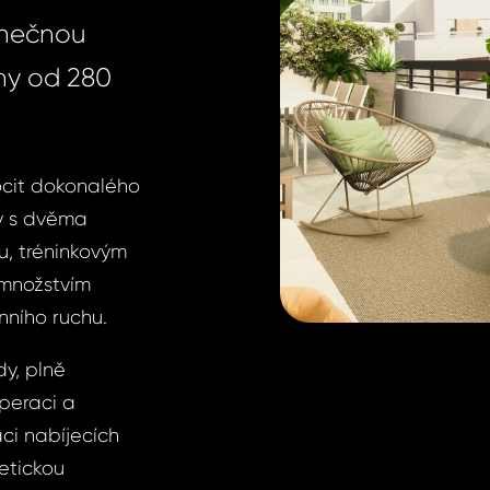
inečnou
ny od 280
ocit dokonalého
y s dvěma
u, tréninkovým
 množstvím
nního ruchu.
y, plně
uperaci a
aci nabíjecích
etickou