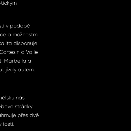
etickým
stí v podobě
ice a možnostmi
alita disponuje
 Cortesin a Valle
, Marbella a
ut jízdy autem.
nělsku nás
ebové stránky
hrnuje přes dvě
itostí.