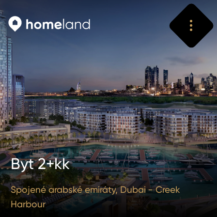
Vyhledat
Vyhledat
Byt 2+kk
Spojené arabské emiráty, Dubai - Creek
Harbour