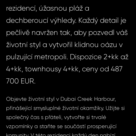
rezidencí, úžasnou pláž a
dechberoucí výhledy. Každý detail je
pečlivě navržen tak, aby pozvedl váš
životní styl a vytvořil klidnou oázu v
pulzující metropoli. Dispozice 2+kk až
4+kk, townhousy 4+kk, ceny od 487
700 EUR.
Objevte životní styl v Dubai Creek Harbour,
přinášející smysluplné životní okamžiky. Užijte si
společný čas s přáteli, vytvořte si trvalé
vzpomínky a staňte se součástí prosperující
komunity. V této rezidenci každý den nabízí