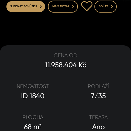
DO OBLÍBENÝCH
SJEDNAT SCHŮZKU
MÁM DOTAZ
SDÍLET
CENA OD
11.958.404 Kč
NEMOVITOST
PODLAŽÍ
ID 1840
7/35
PLOCHA
TERASA
68 m
Ano
2