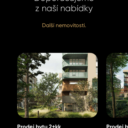
info@hom
z naší nabídky
info@hom
Další nemovitosti.
Prodej bytu 2+kk
Prodej 