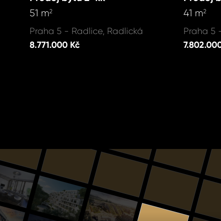
51 m
41 m
2
2
Praha 5 - Radlice, Radlická
Praha 5 
8.771.000 Kč
7.802.00