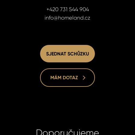
+420 731 544 904
info@homeland.cz
SJEDNAT SCHŮZKU
MÁM DOTAZ
Homelan
Homelan
Doporučujeme
+420 731
+420 731