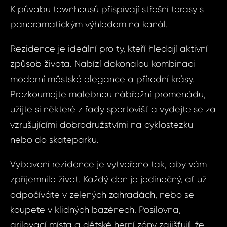
K půvabu townhousů přispívají střešní terasy s
arabské 
panoramatickým výhledem na kanál.
Dubai 
Vá
Har
Rezidence je ideální pro ty, kteří hledají aktivní
způsob života. Nabízí dokonalou kombinaci
Vá
Váš 
moderní městské elegance a přírodní krásy.
Prozkoumejte malebnou nábřežní promenádu,
užijte si některé z řady sportovišť a vydejte se za
Váš 
vzrušujícími dobrodružstvími na cyklostezku
nebo do skateparku.
P
Vybavení rezidence je vytvořeno tak, aby vám
Jm
zpříjemnilo život. Každý den je jedinečný, ať už
odpočíváte v zelených zahradách, nebo se
Pří
koupete v klidných bazénech. Posilovna,
grilovací místa a dětské herní zóny zajišťují, že