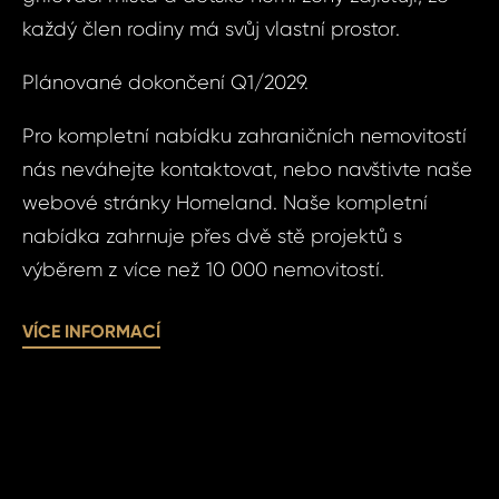
každý člen rodiny má svůj vlastní prostor.
Čas 
Poz
Plánované dokončení Q1/2029.
Pro kompletní nabídku zahraničních nemovitostí
Po
nás neváhejte kontaktovat, nebo navštivte naše
webové stránky Homeland. Naše kompletní
nabídka zahrnuje přes dvě stě projektů s
Sou
výběrem z více než 10 000 nemovitostí.
se
Souhlasím
zpr
zpracová
VÍCE INFORMACÍ
oso
údajů.
úda
ODE
ODE