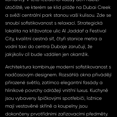
útočiště, ve kterém se klid pláže na Dubai Creek
a svěží centrální park stanou vaší kulisou. Zde se
snoubí sofistikovanost s relaxací. Strategická
lokalita na křižovatce ulic Al Jaddaf a Festival
City, kvalitní cestná síť, čtyři stanice metra a
vodní taxi do centra Dubaje zaručují, že
jakýkoliv cíl bude vzdálen jen okamžik.
Architektura kombinuje moderní sofistikovanost s
nadčasovým designem. Rozsáhlá okna přivádějí
přirozené světlo, zatímco elegantní fasády a
Dot
Sjednat
hliníkové povrchy odrážejí vnitřní luxus. Kuchyně
nemov
jsou vybaveny špičkovými spotřebiči, ložnice
ID1840 - Byt 
mají vestavěné skříně a koupelny jsou
arabské emiráty
ID1840
Har
dokončeny prvotřídními zařizovacími předměty.
2+kk, 