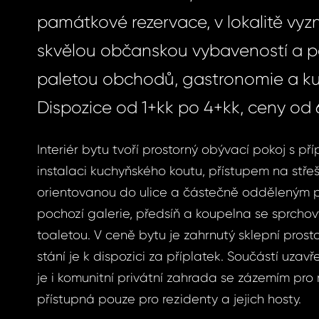
památkové rezervace, v lokalitě vyzn
skvělou občanskou vybaveností a p
paletou obchodů, gastronomie a kul
Dispozice od 1+kk po 4+kk, ceny od 6
Interiér bytu tvoří prostorný obývací pokoj s př
instalaci kuchyňského koutu, přístupem na střeš
orientovanou do ulice a částečně odděleným
pochozí galerie, předsíň a koupelna se sprch
toaletou. V ceně bytu je zahrnutý sklepní prost
stání je k dispozici za příplatek. Součástí uza
je i komunitní privátní zahrada se zázemím pro 
přístupná pouze pro rezidenty a jejich hosty.