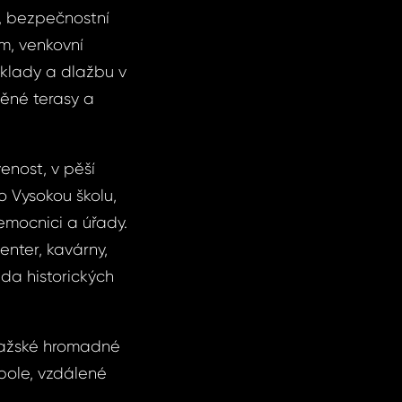
í, bezpečnostní
em, venkovní
bklady a dlažbu v
ěné terasy a
nost, v pěší
o Vysokou školu,
nemocnici a úřady.
nter, kavárny,
ada historických
pražské hromadné
pole, vzdálené