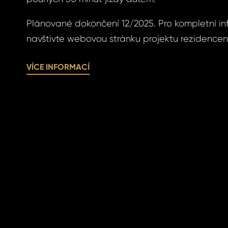
víte nové heslo.
Plánované dokončení 12/2025. Pro kompletní i
navštivte webovou stránku projektu rezidencen
VÍCE INFORMACÍ
SLAT
SIT SE
SLAT
SIT SE
ihlášení.
ste heslo?
omeland účet ?
 jej nyní