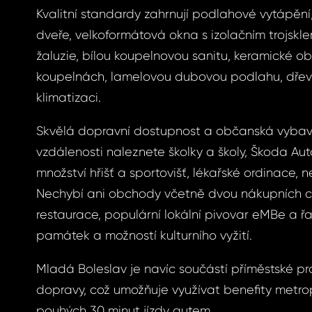
Kvalitní standardy zahrnují podlahové vytápěn
dveře, velkoformátová okna s izolačním trojskl
ášení
žaluzie, bílou koupelnovou sanitu, keramické o
koupelnách, lamelovou dubovou podlahu, dřev
klimatizaci.
BOOK
Skvělá dopravní dostupnost a občanská vybave
vzdálenosti naleznete školky a školy, Škoda Aut
menuté
BOOK
množství hřišť a sportovišť, lékařské ordinace, 
Nechybí ani obchody včetně dvou nákupních ce
GLE
restaurace, populární lokální pivovar eMBe a ř
slo
GLE
památek a možností kulturního vyžití.
S E-MAIL
Mladá Boleslav je navíc součástí příměstské 
dopravy, což umožňuje využívat benefity metro
ošleme odkaz, na
pouhých 30 minut jízdy autem.