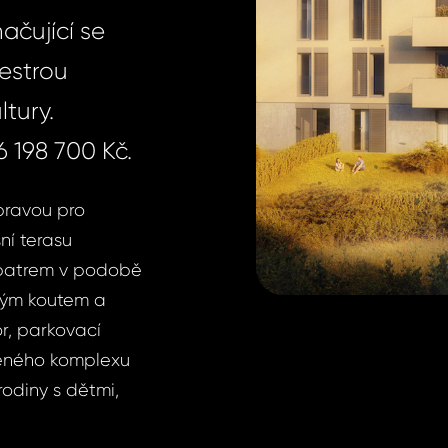
ačující se
estrou
tury.
 198 700 Kč.
ípravou pro
ní terasu
 patrem v podobě
ovým koutem a
or, parkovací
vřeného komplexu
rodiny s dětmi,