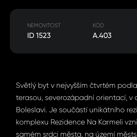
NEMOVITOST
KÓD
ID 1523
A.403
Světlý byt v nejvyšším čtvrtém podlaž
terasou, severozápadní orientací, v
Boleslavi. Je součástí unikátního re
komplexu Rezidence Na Karmeli vzni
samém srdci města, na území městs