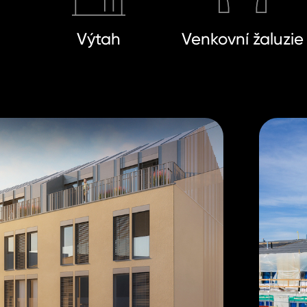
Výtah
Venkovní žaluzie