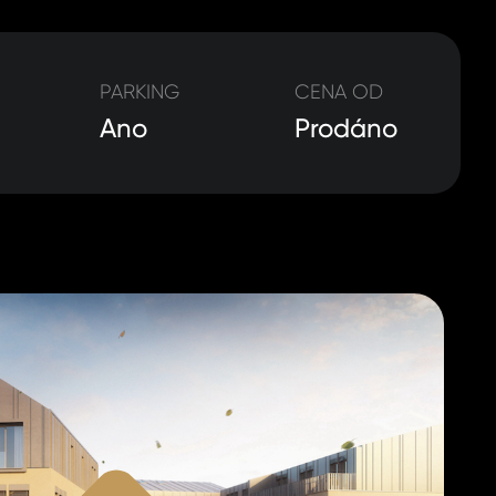
PARKING
CENA OD
Ano
Prodáno