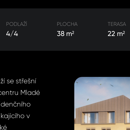
PODLAŽÍ
PLOCHA
TERASA
4/4
38 m
22 m
2
2
í se střešní
 centru Mladé
zidenčního
kajícího v
ké