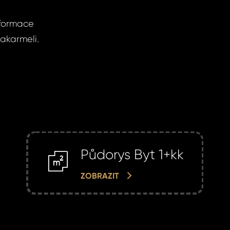
nformace
akarmeli.
Půdorys Byt 1+kk
m2
ZOBRAZIT