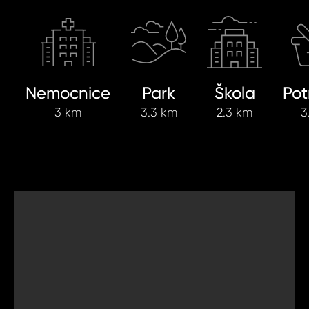
Nemocnice
Park
Škola
Pot
3 km
3.3 km
2.3 km
3