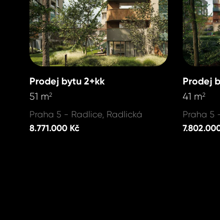
Prodej bytu 2+kk
Prodej 
51 m
41 m
2
2
Praha 5 - Radlice, Radlická
Praha 5 
8.771.000 Kč
7.802.00