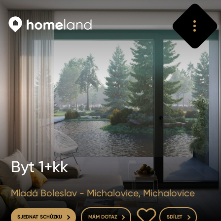
Vyhledat
Vyhledat
Byt 1+kk
Mladá Boleslav - Michalovice, Michalovice
DO OBLÍBENÝCH
SJEDNAT SCHŮZKU
MÁM DOTAZ
SDÍLET