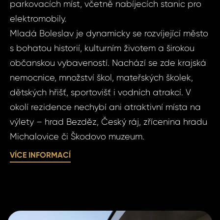
parkovacích míst, včetně nabíjecích stanic pro
Micha
1+kk,
elektromobily.
Boles
Mladá Boleslav je dynamicky se rozvíjející město
Michal
Vá
s bohatou historií, kulturním životem a širokou
Micha
občanskou vybaveností. Nachází se zde krajská
nemocnice, množství škol, mateřských školek,
Vá
Váš 
dětských hřišť, sportovišť i vodních atrakcí. V
okolí rezidence nechybí ani atraktivní místa na
výlety – hrad Bezděz, Český ráj, zřícenina hradu
Váš 
Michalovice či Škodovo muzeum.
VÍCE INFORMACÍ
P
Jm
Pří