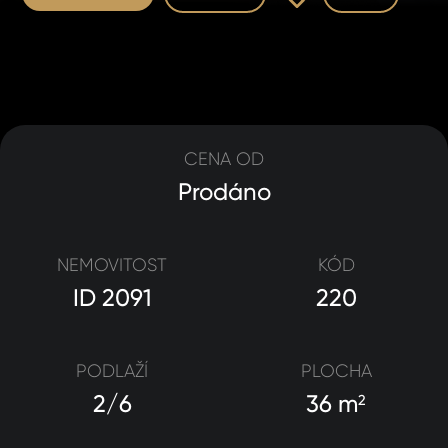
CENA OD
Prodáno
NEMOVITOST
KÓD
ID 2091
220
PODLAŽÍ
PLOCHA
2/6
36 m
2