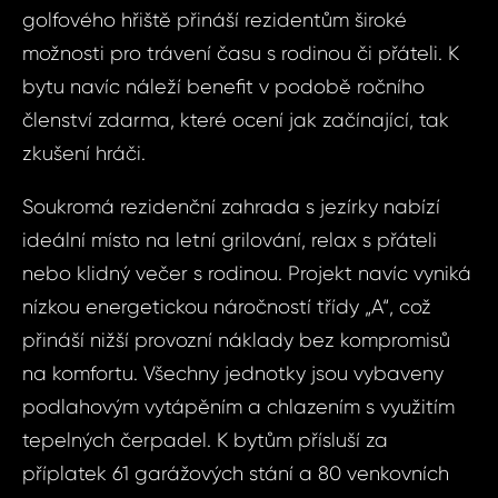
golfového hřiště přináší rezidentům široké
možnosti pro trávení času s rodinou či přáteli. K
bytu navíc náleží benefit v podobě ročního
členství zdarma, které ocení jak začínající, tak
zkušení hráči.
Soukromá rezidenční zahrada s jezírky nabízí
ideální místo na letní grilování, relax s přáteli
nebo klidný večer s rodinou. Projekt navíc vyniká
nízkou energetickou náročností třídy „A“, což
přináší nižší provozní náklady bez kompromisů
na komfortu. Všechny jednotky jsou vybaveny
Dot
Sjednat
podlahovým vytápěním a chlazením s využitím
nemov
tepelných čerpadel. K bytům přísluší za
ID2091 - Byt
příplatek 61 garážových stání a 80 venkovních
Boleslav - 
ID2091