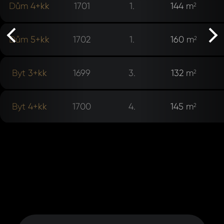
rev
Dům 4+kk
1701
1.
144 m
2
Dům 5+kk
1702
1.
160 m
2
ne
Byt 3+kk
1699
3.
132 m
2
Byt 4+kk
1700
4.
145 m
2