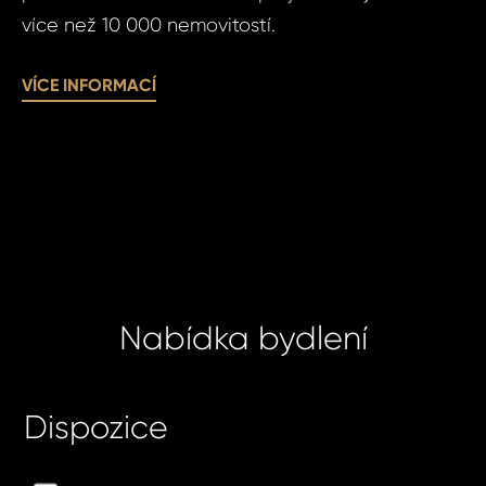
více než 10 000 nemovitostí.
Pří
VÍCE INFORMACÍ
Čas 
Poz
Po
Nabídka bydlení
Sou
Souhlasím
se
zpracová
zpr
Dispozice
údajů.
oso
úda