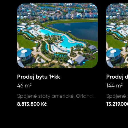
Prodej bytu 1+kk
Prodej 
46 m
144 m
2
2
Spojené státy americké, Orlando - Margaritaville
8.813.800 Kč
13.219.00