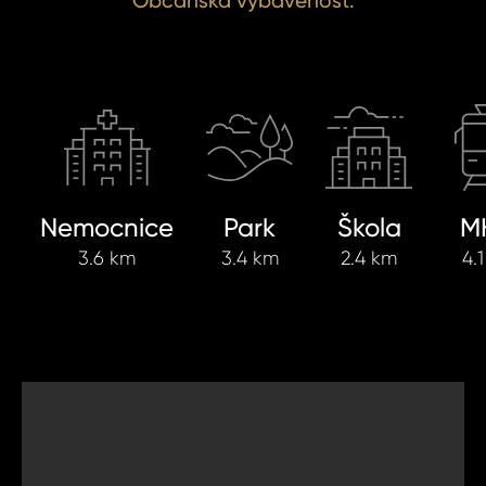
Občanská vybavenost.
Nemocnice
Park
Škola
M
3.6 km
3.4 km
2.4 km
4.