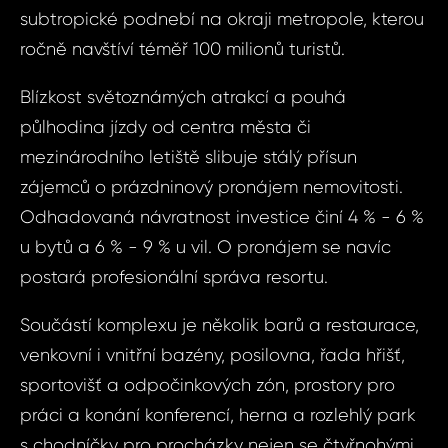
subtropické podnebí na okraji metropole, kterou
ročně navštíví téměř 100 milionů turistů.
Blízkost světoznámých atrakcí a pouhá
půlhodina jízdy od centra města či
mezinárodního letiště slibuje stálý přísun
zájemců o prázdninový pronájem nemovitosti.
Odhadovaná návratnost investice činí 4 % - 6 %
u bytů a 6 % - 9 % u vil. O pronájem se navíc
postará profesionální správa resortu.
Součástí komplexu je několik barů a restaurace,
Dot
venkovní i vnitřní bazény, posilovna, řada hřišť,
Sjednat
sportovišť a odpočinkových zón, prostory pro
nemov
práci a konání konferencí, herna a rozlehlý park
Vily a byty v pr
Vily a
s chodníčky pro procházky nejen se čtyřnohými