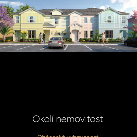
 jej nyní
Okolí nemovitosti