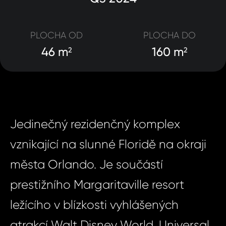
PLOCHA OD
PLOCHA DO
46 m
160 m
2
2
Jedinečný rezidenčný komplex
vznikající na slunné Floridě na okraji
města Orlando. Je součástí
prestižního Margaritaville resort
ležícího v blízkosti vyhlášených
atrakcí Walt Disney World, Universal