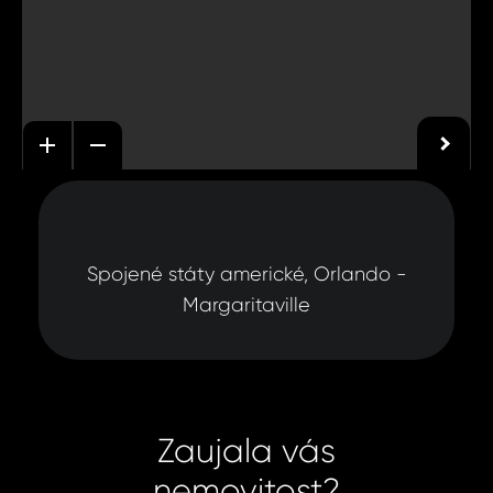
Spojené státy americké, Orlando -
Margaritaville
Zaujala vás
nemovitost?