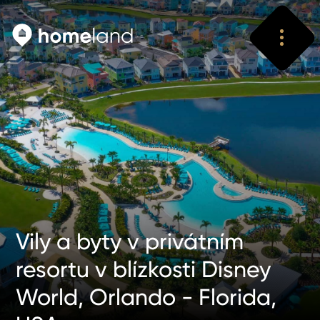
Vyhledat
Vyhledat
Vily a byty v privátním
resortu v blízkosti Disney
World, Orlando - Florida,