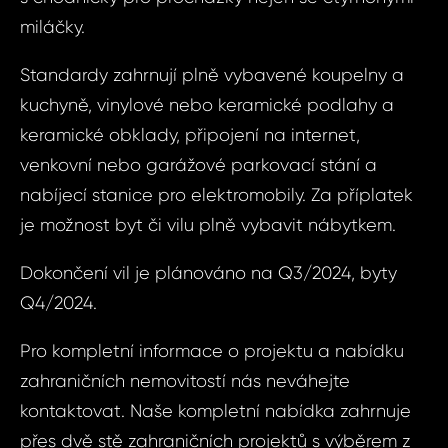
blízkosti Disne
priv
miláčky.
- Florida, USA 
reso
amer
Standardy zahrnují plně vybavené koupelny a
blízkost
kuchyně, vinylové nebo keramické podlahy a
World, O
Vá
keramické obklady, připojení na internet,
Florida
Spojen
venkovní nebo garážové parkovací stání a
amer
nabíjecí stanice pro elektromobily. Za příplatek
Vá
je možnost byt či vilu plně vybavit nábytkem.
Váš 
Dokončení vil je plánováno na Q3/2024, byty
Q4/2024.
Váš 
Pro kompletní informace o projektu a nabídku
zahraničních nemovitostí nás neváhejte
P
kontaktovat. Naše kompletní nabídka zahrnuje
Jm
přes dvě stě zahraničních projektů s výběrem z