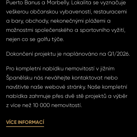
Puerto Banus a Marbelly. Lokalita se vyznačuje
Vá
veškerou občanskou vybaveností, restauracemi
Váš 
a bary, obchody, nekonečnými plážemi a
možnostmi společenského a sportovního vyžití,
nejen co se golfu týče.
Váš 
Dokončení projektu je naplánováno na Q1/2026.
P
Pro kompletní nabídku nemovitostí v jižním
Jm
Španělsku nás neváhejte kontaktovat nebo
navštivte naše webové stránky. Naše kompletní
nabídka zahrnuje přes dvě stě projektů a výběr
Pří
z více než 10 000 nemovitostí.
Čas 
VÍCE INFORMACÍ
Poz