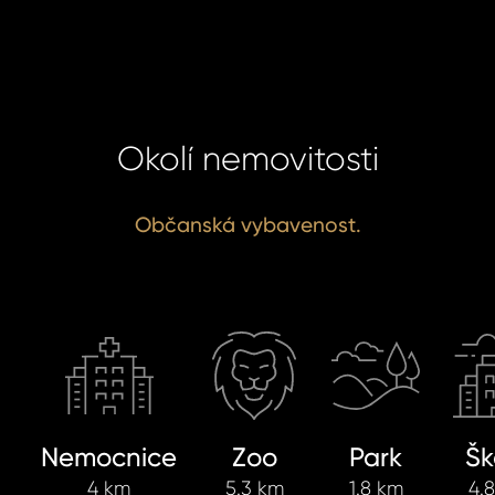
omeland účet ?
 jej nyní
Okolí nemovitosti
Občanská vybavenost.
Nemocnice
Zoo
Park
Šk
4 km
5.3 km
1.8 km
4.