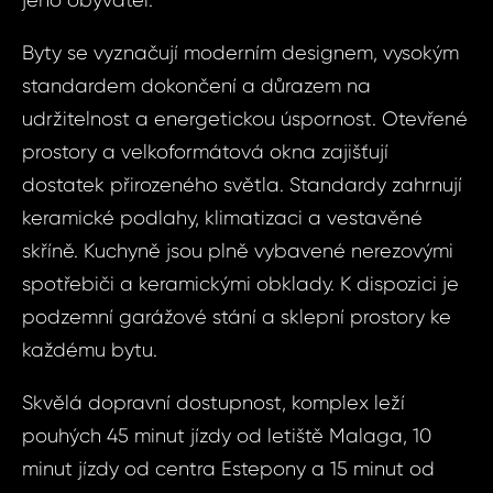
jeho obyvatel.
Byty se vyznačují moderním designem, vysokým
standardem dokončení a důrazem na
udržitelnost a energetickou úspornost. Otevřené
prostory a velkoformátová okna zajišťují
dostatek přirozeného světla. Standardy zahrnují
Dot
Sjednat
keramické podlahy, klimatizaci a vestavěné
nemov
skříně. Kuchyně jsou plně vybavené nerezovými
Rezidenční
spotřebiči a keramickými obklady. K dispozici je
prosluněné Co
Rezid
podzemní garážové stání a sklepní prostory ke
sousedství gol
kompl
každému bytu.
Špan
prosl
Costa d
Skvělá dopravní dostupnost, komplex leží
souse
Vá
pouhých 45 minut jízdy od letiště Malaga, 10
golfové
minut jízdy od centra Estepony a 15 minut od
- Špa