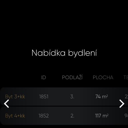
Po
Sou
se
Souhlasím
Nabídka bydlení
zpr
zpracová
oso
údajů.
úda
ID
PODLAŽÍ
PLOCHA
T
ODE
rev
ODE
Byt 3+kk
1851
3.
74 m
2
2
ne
Byt 4+kk
1852
2.
117 m
9
2