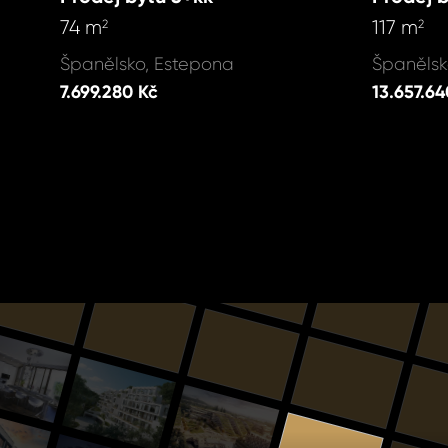
74 m
117 m
2
2
Španělsko, Estepona
Španělsk
7.699.280 Kč
13.657.64