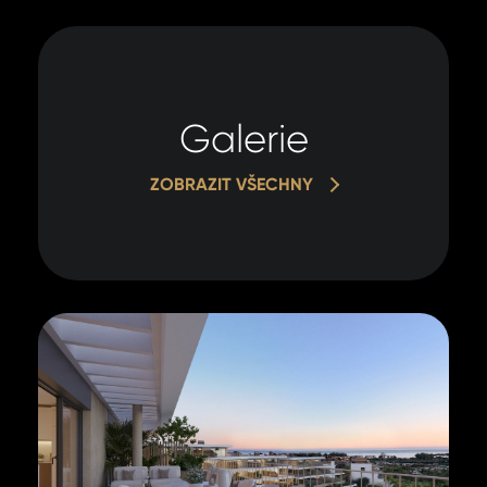
oso
údajů.
úda
ODE
ODE
Galerie
ZOBRAZIT VŠECHNY