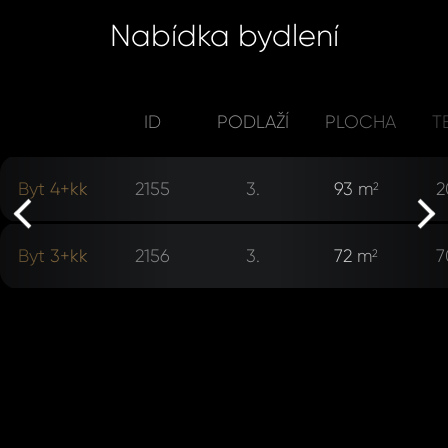
P
Jm
Nabídka bydlení
Pří
ID
PODLAŽÍ
PLOCHA
T
rev
Byt 4+kk
2155
3.
93 m
2
2
Čas 
Poz
ne
Byt 3+kk
2156
3.
72 m
7
2
Po
Sou
se
Souhlasím
zpr
zpracová