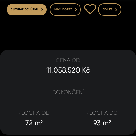
DO OBLÍBENÝCH
SJEDNAT SCHŮZKU
MÁM DOTAZ
SDÍLET
CENA OD
11.058.520 Kč
DOKONČENÍ
PLOCHA OD
PLOCHA DO
72 m
93 m
2
2