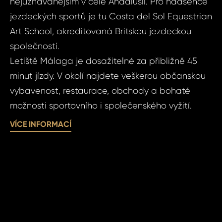
nejuznávanějším v celé Andalusii. Pro nadšence
jezdeckých sportů je tu Costa del Sol Equestrian
Dot
Sjednat
Art School, akreditovaná Britskou jezdeckou
nemov
společností.
Exkluzivní 
Letiště Málaga je dosažitelné za přibližně 45
Canceladě 
Exklu
minut jízdy. V okolí najdete veškerou občanskou
rezid
vybavenost, restaurace, obchody a bohaté
Cance
Vá
možnosti sportovního i společenského vyžití.
Špan
VÍCE INFORMACÍ
Vá
Váš 
Váš 