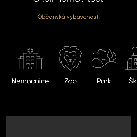
SIT SE
ihlášení.
Občanská vybavenost.
ste heslo?
omeland účet ?
 jej nyní
Nemocnice
Zoo
Park
Šk