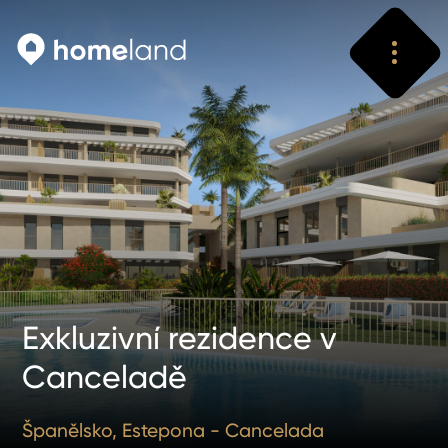
Vyhledat
Vyhledat
Exkluzivní rezidence v
Canceladě
Španělsko, Estepona - Cancelada