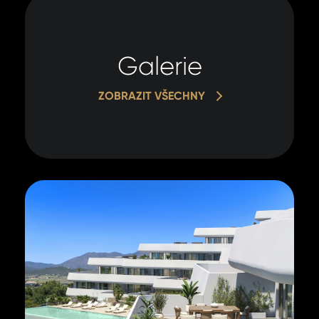
zpracová
oso
údajů.
úda
Galerie
ODE
ODE
ZOBRAZIT VŠECHNY