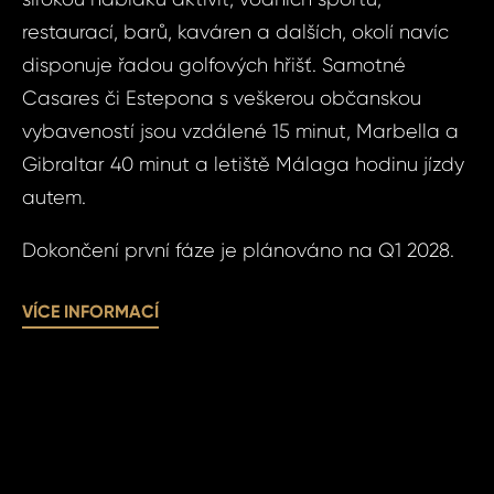
restaurací, barů, kaváren a dalších, okolí navíc
disponuje řadou golfových hřišť. Samotné
Dot
Sjednat
Casares či Estepona s veškerou občanskou
nemov
Byty v klidné l
vybaveností jsou vzdálené 15 minut, Marbella a
golfu - 
Gibraltar 40 minut a letiště Málaga hodinu jízdy
Byty v
autem.
lokalitě
gol
Vá
Dokončení první fáze je plánováno na Q1 2028.
Špan
VÍCE INFORMACÍ
Vá
Váš 
Váš 