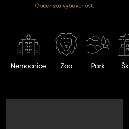
Občanská vybavenost.
SIT SE
ihlášení.
ste heslo?
omeland účet ?
Nemocnice
Zoo
Park
Šk
 jej nyní