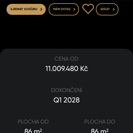
DO OBLÍBENÝCH
SJEDNAT SCHŮZKU
MÁM DOTAZ
SDÍLET
CENA OD
11.009.480 Kč
DOKONČENÍ
Q1 2028
PLOCHA OD
PLOCHA DO
86 m
86 m
2
2