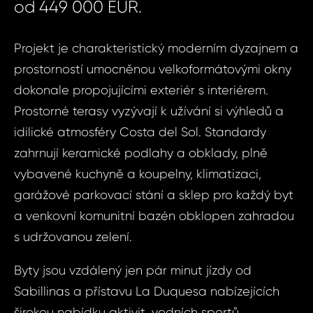
od 449 000 EUR.
Projekt je charakteristický moderním dyzajnem a
prostorností umocněnou velkoformátovými okny
dokonale propojujícími exteriér s interiérem.
Prostorné terasy vyzývají k užívání si výhledů a
idilické atmosféry Costa del Sol. Standardy
zahrnují keramické podlahy a obklady, plně
vybavené kuchyně a koupelny, klimatizaci,
garážové parkovací stání a sklep pro každý byt
a venkovní komunitní bazén obklopen zahradou
s udržovanou zelení.
Byty jsou vzdálený jen pár minut jízdy od
Sabillinas a přístavu La Duquesa nabízejících
širokou nabídku aktivit, vodních sportů,