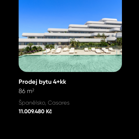
Homelan
Homelan
+420 731
+420 731
info@hom
info@hom
Prodej bytu 4+kk
86 m
2
Španělsko, Casares
11.009.480 Kč