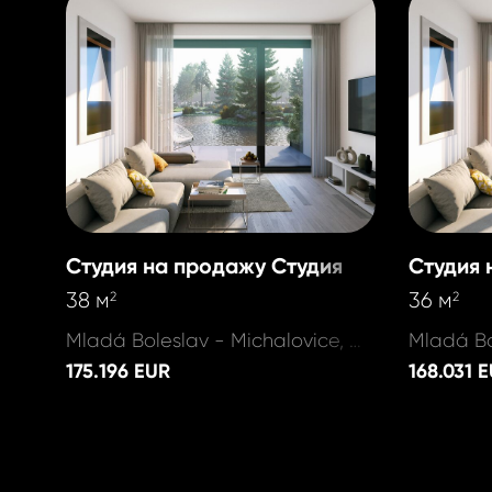
Студия на продажу Студия
Студия 
38 м
36 м
2
2
Mladá Boleslav - Michalovice, Michalovice
175.196 EUR
168.031 