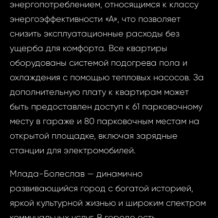
энергопотреблением, относящимся к классу
энергоэффективности «А», что позволяет
Запр
снизить эксплуатационные расходы без
ID2075 - Студи
недви
ущерба для комфорта. Все квартиры
Boleslav - 
оборудованы системой подогрева пола и
Micha
ID2075 
охлаждения с помощью тепловых насосов. За
Студия
дополнительную плату к квартирам может
Ваш
Boles
быть предоставлен доступ к 61 парковочному
Michal
месту в гараже и 80 парковочным местам на
Micha
открытой площадке, включая зарядные
Ва
станции для электромобилей.
Ваш 
Млада-Болеслав — динамично
развивающийся город с богатой историей,
Ваш 
яркой культурной жизнью и широким спектром
коммунальных услуг. В городе есть