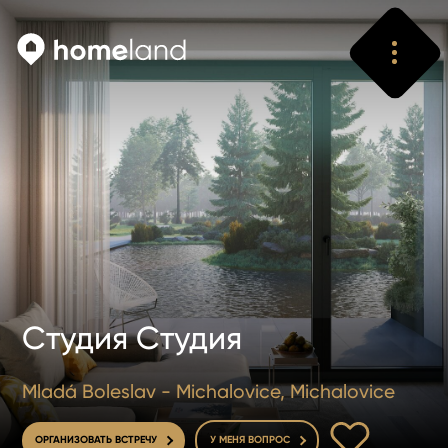
Искать
Vyhledat
Студия Студия
Mladá Boleslav - Michalovice, Michalovice
В ИЗБРАННОЕ
ОРГАНИЗОВАТЬ ВСТРЕЧУ
У МЕНЯ ВОПРОС