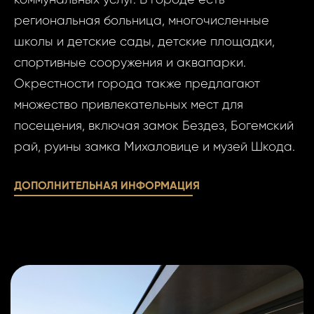
Ф
региональная больница, многочисленные
И
школы и детские сады, детские площадки,
спортивные сооружения и аквапарки.
Окрестности города также предлагают
Фам
множество привлекательных мест для
посещения, включая замок Бездез, Богемский
Время
рай, руины замка Михаловице и музей Шкода.
Прим
ДОПОЛНИТЕЛЬНАЯ ИНФОРМАЦИЯ
При
Даю
Даю сог
сог
обработк