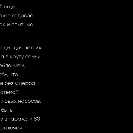
 Каждые
тное годовое
ак и опытные
одит для летних
а в кругу семьи.
еблением,
А», что
ды без ущерба
истемой
пловых насосов.
 быть
у в гараже и 80
 включая