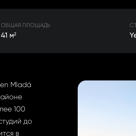
ОБЩАЯ ПЛОЩАДЬ
С
41 м
Y
2
en Mladá
районе
лее 100
студий до
ится в