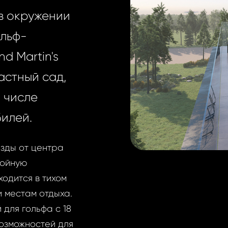
в окружении
ольф-
d Martin's
астный сад,
 числе
илей.
езды от центра
койную
одится в тихом
и местам отдыха.
 для гольфа с 18
озможностей для