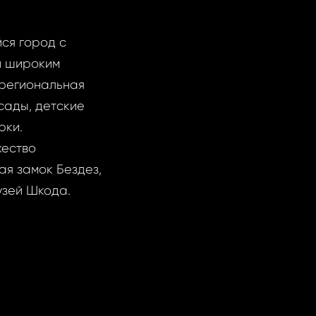
ся город с
 и широким
 региональная
сады, детские
рки.
жество
ая замок Бездез,
узей Шкода.