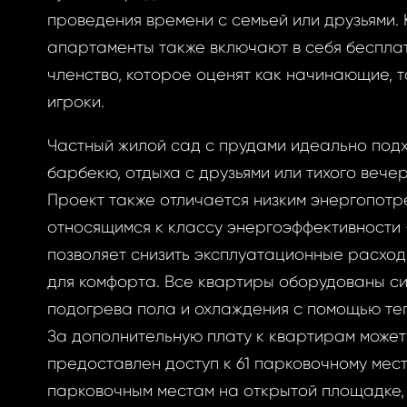
проведения времени с семьей или друзьями.
апартаменты также включают в себя беспла
ризоваться
членство, которое оценят как начинающие, т
игроки.
Частный жилой сад с прудами идеально подх
BOOK
барбекю, отдыха с друзьями или тихого вечер
ытый
Проект также отличается низким энергопотр
BOOK
относящимся к классу энергоэффективности «
позволяет снизить эксплуатационные расхо
GLE
оль
для комфорта. Все квартиры оборудованы с
GLE
подогрева пола и охлаждения с помощью те
РОННОЙ ПОЧТЕ
За дополнительную плату к квартирам может
предоставлен доступ к 61 парковочному мест
вам ссылку на
парковочным местам на открытой площадке,
у, где вы можете