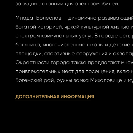
овый пароль.
зарядные станции для электромобилей.
Млада-Болеслав — динамично развивающий
богатой историей, яркой культурной жизнью
спектром коммунальных услуг. В городе есть
больница, многочисленные школы и детские 
АВИТЬ
площадки, спортивные сооружения и аквапа
ОВАТЬСЯ
Окрестности города также предлагают мно
АВИТЬ
ОВАТЬСЯ
ницу авторизации.
привлекательных мест для посещения, включ
 пароль?
Богемский рай, руины замка Михаловице и м
ДОПОЛНИТЕЛЬНАЯ ИНФОРМАЦИЯ
учётной записи
айте её сейчас