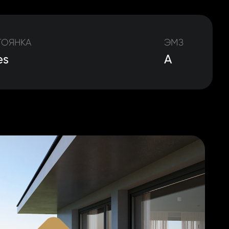
ТОЯНКА
ЭМЗ
es
A