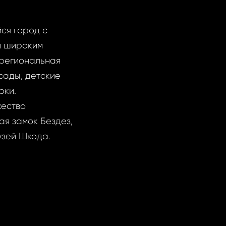
ся город с
 и широким
 региональная
сады, детские
рки.
жество
ая замок Бездез,
узей Шкода.