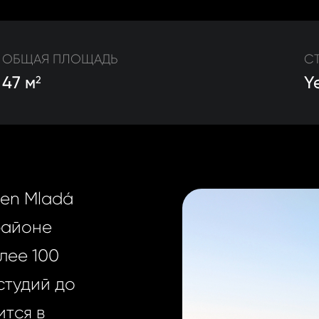
ОБЩАЯ ПЛОЩАДЬ
С
47 м
Y
2
en Mladá
районе
лее 100
студий до
ится в