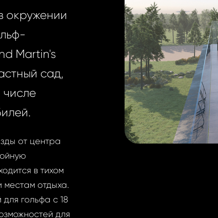
в окружении
ольф-
d Martin's
астный сад,
 числе
илей.
езды от центра
койную
одится в тихом
и местам отдыха.
 для гольфа с 18
озможностей для