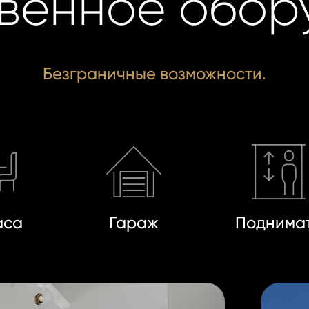
венное обор
Безграничные возможности.
аса
Гараж
Поднима