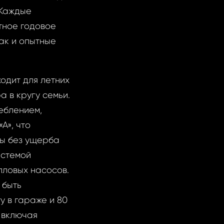
 Каждые
тное годовое
ак и опытные
одит для летних
а в кругу семьи.
еблением,
А», что
ды без ущерба
истемой
пловых насосов.
 быть
у в гараже и 80
 включая