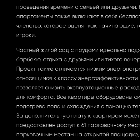
проведения времени с семьей или друзьями.
апартаменты также включают в себя беспла
ризоваться
членство, которое оценят как начинающие, т
игроки.
Частный жилой сад с прудами идеально подх
BOOK
барбекю, отдыха с друзьями или тихого вечер
ытый
Проект также отличается низким энергопотр
BOOK
относящимся к классу энергоэффективности «
позволяет снизить эксплуатационные расхо
GLE
оль
для комфорта. Все квартиры оборудованы с
GLE
подогрева пола и охлаждения с помощью те
РОННОЙ ПОЧТЕ
За дополнительную плату к квартирам может
предоставлен доступ к 61 парковочному мест
вам ссылку на
парковочным местам на открытой площадке,
у, где вы можете