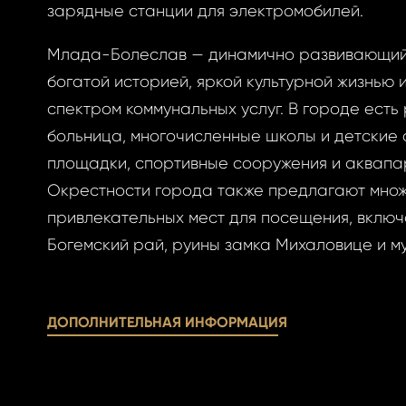
овый пароль.
зарядные станции для электромобилей.
Млада-Болеслав — динамично развивающий
богатой историей, яркой культурной жизнью
спектром коммунальных услуг. В городе есть
больница, многочисленные школы и детские 
АВИТЬ
площадки, спортивные сооружения и аквапа
ОВАТЬСЯ
Окрестности города также предлагают мно
АВИТЬ
ОВАТЬСЯ
ницу авторизации.
привлекательных мест для посещения, включ
 пароль?
Богемский рай, руины замка Михаловице и м
учётной записи
ДОПОЛНИТЕЛЬНАЯ ИНФОРМАЦИЯ
айте её сейчас