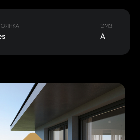
ТОЯНКА
ЭМЗ
es
A