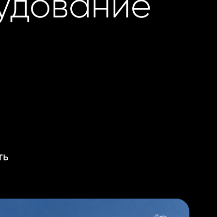
удование
ть