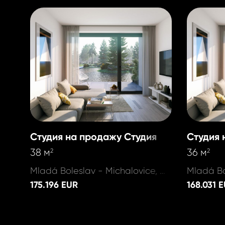
Студия на продажу Студия
Студия 
38 м
36 м
2
2
Mladá Boleslav - Michalovice, Michalovice
175.196 EUR
168.031 