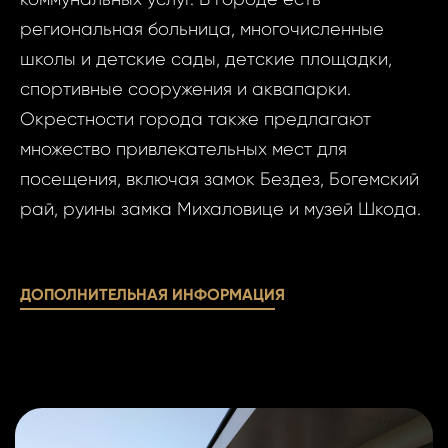
Ф
региональная больница, многочисленные
школы и детские сады, детские площадки,
И
спортивные сооружения и аквапарки.
Окрестности города также предлагают
множество привлекательных мест для
Фам
посещения, включая замок Бездез, Богемский
Время
рай, руины замка Михаловице и музей Шкода.
Прим
При
ДОПОЛНИТЕЛЬНАЯ ИНФОРМАЦИЯ
Даю
Даю сог
сог
обработк