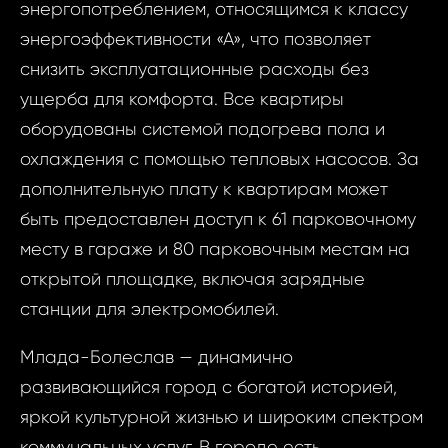
энергопотреблением, относящимся к классу
энергоэффективности «А», что позволяет
Запр
снизить эксплуатационные расходы без
ID2071 - Студи
ущерба для комфорта. Все квартиры
недви
Boleslav - 
оборудованы системой подогрева пола и
Micha
ID2071 
охлаждения с помощью тепловых насосов. За
Студия
дополнительную плату к квартирам может
Ваш
Boles
быть предоставлен доступ к 61 парковочному
Michal
месту в гараже и 80 парковочным местам на
Micha
открытой площадке, включая зарядные
Ва
станции для электромобилей.
Ваш 
Млада-Болеслав — динамично
развивающийся город с богатой историей,
яркой культурной жизнью и широким спектром
Ваш 
коммунальных услуг. В городе есть