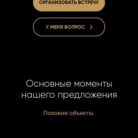
ОРГАНИЗОВАТЬ ВСТРЕЧУ
У МЕНЯ ВОПРОС
Lucie Dušk
Lucie Dušk
Real Estat
Real Estat
+420 731 5
+420 731 5
duskova@h
duskova@h
Основные моменты
нашего предложения
Похожие объекты.