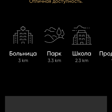
Отличная доступность.
Больница
Парк
Школа
Про
3 km
3.3 km
2.3 km