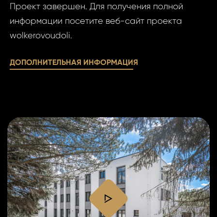
Даю
Проект завершен. Для получения полной
сог
Даю сог
информации посетите веб-сайт проекта
обра
обработк
wolkerovoudoli.
пер
персона
данн
данных..
ДОПОЛНИТЕЛЬНАЯ ИНФОРМАЦИЯ
ОТПР
ОТПР
play