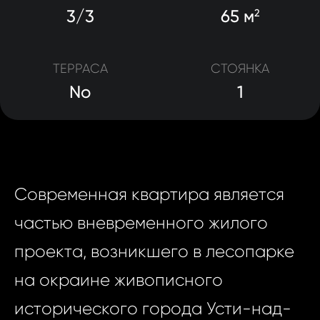
3/3
65 м
2
ТЕРРАСА
СТОЯНКА
No
1
Современная квартира является
частью вневременного жилого
проекта, возникшего в лесопарке
на окраине живописного
исторического города Усти-над-