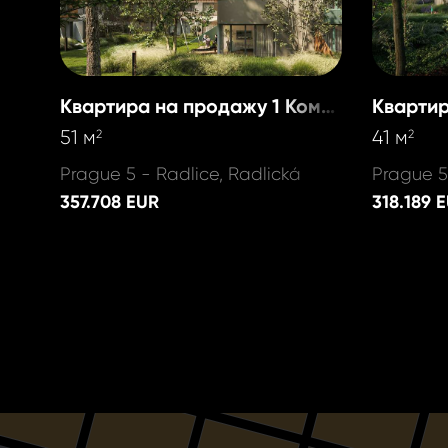
Квартира на продажу 1 Комната
51 м
41 м
2
2
Prague 5 - Radlice, Radlická
Prague 5
357.708 EUR
318.189 