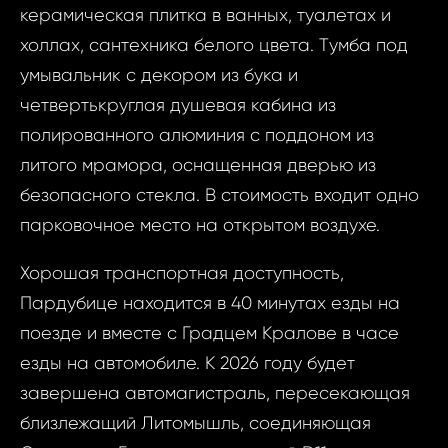
керамическая плитка в ванных, туалетах и ​​
холлах, сантехника белого цвета. Tумба под
умывальник с декором из бука и
четвертькруглая душевая кабина из
полированного алюминия с поддоном из
Запр
ID1081 - Кварт
литого мрамора, оснащенная дверью из
недви
Ústí nad Orlic
безопасного стекла. В стоимость входит одно
Kov
парковочное место на открытом воздухе.
ID1081 -
2 Комна
Хорошая транспортная доступность,
Ваш
nad Orlic
Пардубице находится в 40 минутах езды на
Jos. 
поезде и вместе с Градцем Кралове в часе
езды на автомобиле. К 2026 году будет
Ва
Ваш 
завершена автомагистраль, пересекающая
близлежащий Литомышль, соединяющая