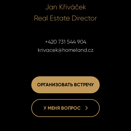
Jan Křiváček
Real Estate Director
+420 731 544 904
krivacek@homeland.cz
ОРГАНИЗОВАТЬ ВСТРЕЧУ
Jan Křiváč
Jan Křiváč
Real Estate
Real Estate
У МЕНЯ ВОПРОС
+420 731 5
+420 731 5
krivacek@h
krivacek@h