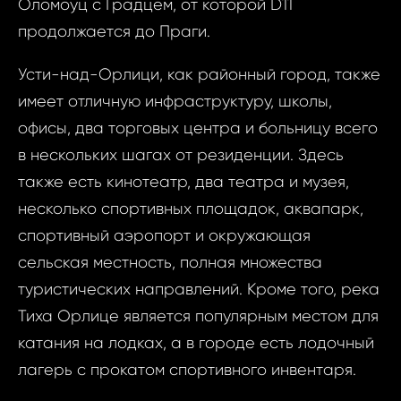
Оломоуц с Градцем, от которой D11
Ваш 
продолжается до Праги.
Усти-над-Орлици, как районный город, также
Ф
И
имеет отличную инфраструктуру, школы,
офисы, два торговых центра и больницу всего
в нескольких шагах от резиденции. Здесь
Фам
также есть кинотеатр, два театра и музея,
несколько спортивных площадок, аквапарк,
спортивный аэропорт и окружающая
Время
Прим
сельская местность, полная множества
туристических направлений. Кроме того, река
Тиха Орлице является популярным местом для
При
катания на лодках, а в городе есть лодочный
лагерь с прокатом спортивного инвентаря.