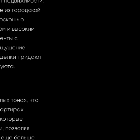
т недвижимости.
е из городской
роскошью.
ом и высоким
енты с
ощущение
отделки придают
уюта.
ых тонах, что
вартирах
 которые
, позволяя
я еще больше