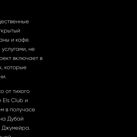
щественные
открытый
аны и кафе.
 услугами, не
оект включает в
ы, которые
ни.
о от тихого
Els Club и
ем в получасе
на Дубай
 Джумейра.