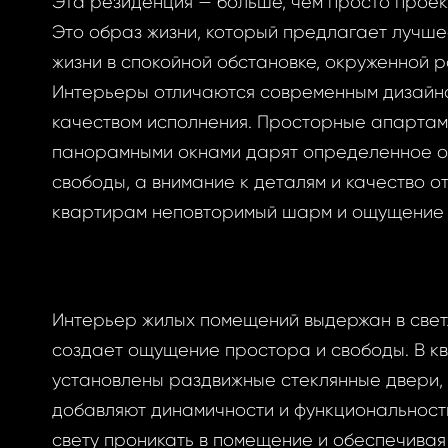
Эта резиденция — больше, чем просто проек
Это образ жизни, который предлагает лучше
жизни в спокойной обстановке, окруженной 
ризоваться
Интерьеры отличаются современным дизайн
качеством исполнения. Просторные апартам
панорамными окнами дарят определенное 
свободы, а внимание к деталям и качество 
BOOK
ытый
квартирам неповторимый шарм и ощущение 
BOOK
GLE
оль
Интерьер жилых помещений выдержан в светл
GLE
создает ощущение простора и свободы. В к
РОННОЙ ПОЧТЕ
установлены раздвижные стеклянные двери,
вам ссылку на
добавляют динамичности и функциональности
у, где вы можете
свету проникать в помещение и обеспечива