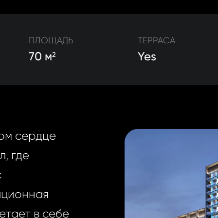
ПЛОЩАДЬ
ТЕРРАСА
70 м
Yes
2
ом сердце
, где
с
ационная
етает в себе