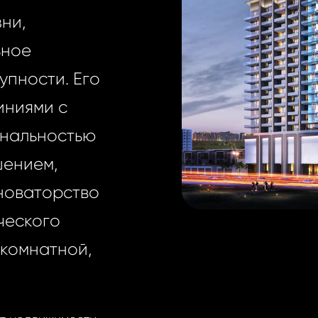
ни,
ьное
упности. Его
иниями с
инальностью
шением,
новаторство
ческого
-комнатной,