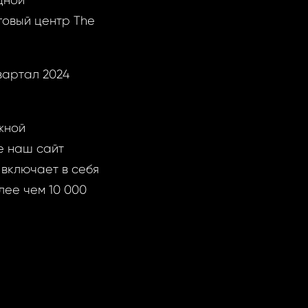
дной
говый центр The
вартал 2024
жной
е наш сайт
включает в себя
лее чем 10 000