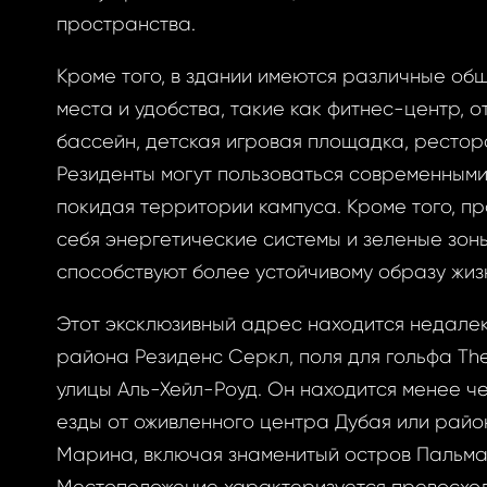
овый пароль.
пространства.
Кроме того, в здании имеются различные об
места и удобства, такие как фитнес-центр, 
бассейн, детская игровая площадка, рестор
Резиденты могут пользоваться современными
АВИТЬ
ОВАТЬСЯ
покидая территории кампуса. Кроме того, пр
себя энергетические системы и зеленые зон
АВИТЬ
ОВАТЬСЯ
ницу авторизации.
 пароль?
способствуют более устойчивому образу жиз
Этот эксклюзивный адрес находится недалек
района Резиденс Серкл, поля для гольфа The 
учётной записи
улицы Аль-Хейл-Роуд. Он находится менее ч
айте её сейчас
езды от оживленного центра Дубая или райо
Марина, включая знаменитый остров Пальма