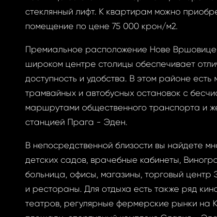
стеклянный лифт. К квартирам можно приобр
помещение по цене 75 000 крон/м2.
ризоваться
Премиальное расположение Нове Вршовице 
широком центре столицы обеспечивает отл
доступность и удобства. В этом районе есть 
BOOK
трамвайных и автобусных остановок с бесч
ытый
маршрутами общественного транспорта и 
BOOK
станцией Прага - Эден.
GLE
оль
В непосредственной близости вы найдете мн
детских садов, врачебные кабинеты, Виногр
GLE
больница, офисы, магазины, торговый центр 
РОННОЙ ПОЧТЕ
и рестораны. Для отдыха есть также ряд кин
вам ссылку на
театров, регулярные фермерские рынки на 
у, где вы можете