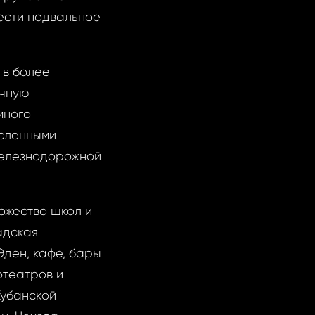
ести подвальное
в более
ичную
много
исленными
железнодорожной
ожество школ и
адская
Эден, кафе, бары
отеатров и
Кубанской