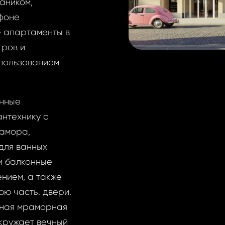
аником,
 фоне
 апартаменты в
тров и
пользованием
енные
нтехнику с
рамора,
для ванных
и балконные
нием, а также
ю часть. двери.
нная мраморная
кружает вечный