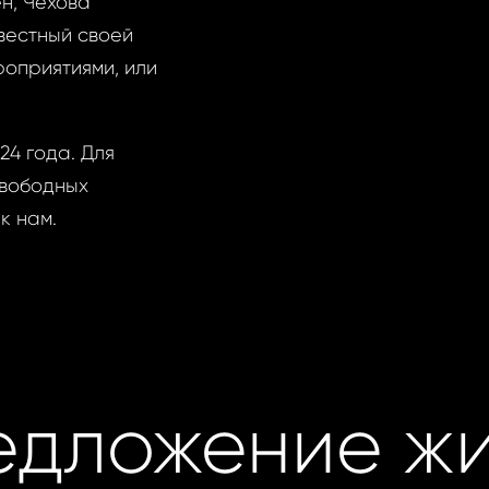
н, Чехова
вестный своей
роприятиями, или
4 года. Для
свободных
к нам.
едложение жи