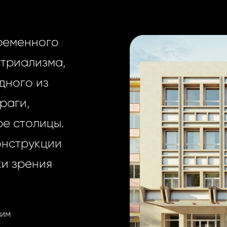
ременного
стриализма,
дного из
раги,
е столицы.
онструкции
ки зрения
оим