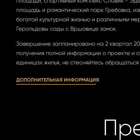
площади, спортивный комплекс Славия - Эде
овый пароль.
площадь и романтический парк Гребовка, из
богатой культурной жизнью и различными ме
Герольдовы сады с Вршовице замок.
Завершение запланировано на 2 квартал 202
получения полной информации о проекте и 
АВИТЬ
ОВАТЬСЯ
единицах жилья, не стесняйтесь обращаться 
АВИТЬ
ОВАТЬСЯ
ницу авторизации.
 пароль?
ДОПОЛНИТЕЛЬНАЯ ИНФОРМАЦИЯ
учётной записи
айте её сейчас
Пр