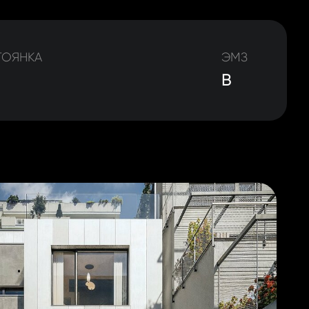
ТОЯНКА
ЭМЗ
B