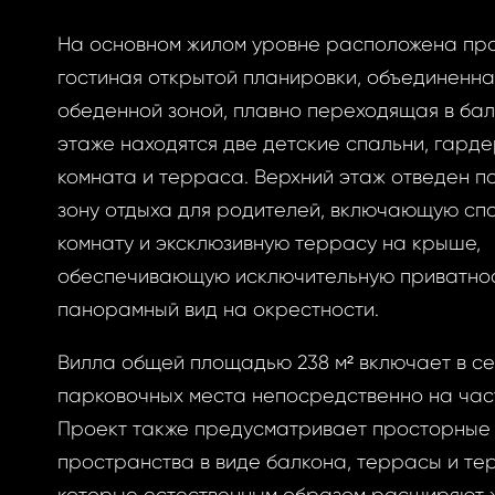
На основном жилом уровне расположена пр
ризоваться
гостиная открытой планировки, объединенная
обеденной зоной, плавно переходящая в бал
этаже находятся две детские спальни, гард
комната и терраса. Верхний этаж отведен п
BOOK
зону отдыха для родителей, включающую сп
ытый
комнату и эксклюзивную террасу на крыше,
BOOK
обеспечивающую исключительную приватнос
панорамный вид на окрестности.
GLE
оль
Вилла общей площадью 238 м² включает в се
GLE
парковочных места непосредственно на част
РОННОЙ ПОЧТЕ
Проект также предусматривает просторные
вам ссылку на
пространства в виде балкона, террасы и те
у, где вы можете