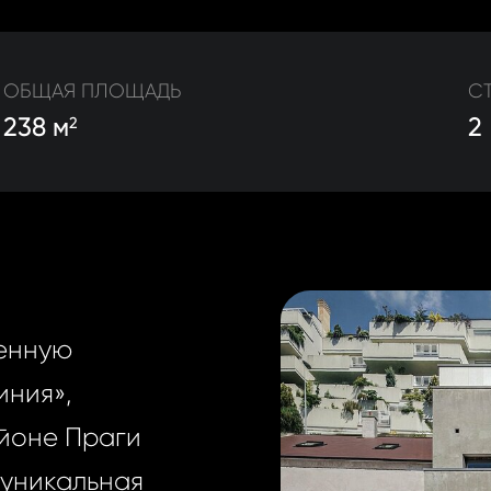
ОБЩАЯ ПЛОЩАДЬ
С
238 м
2
2
енную
иния»,
йоне Праги
 уникальная