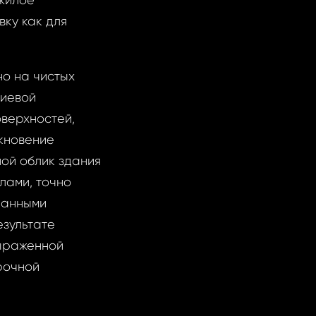
жилое
ку как для
о на чистых
ниевой
верхностей,
кновение
ной облик здания
лами, точно
ранными
езультате
выраженной
рочной