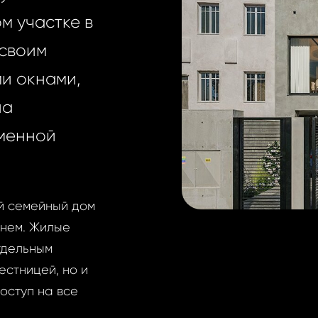
м участке в
 своим
и окнами,
на
менной
й семейный дом
внем. Жилые
тдельным
естницей, но и
оступ на все