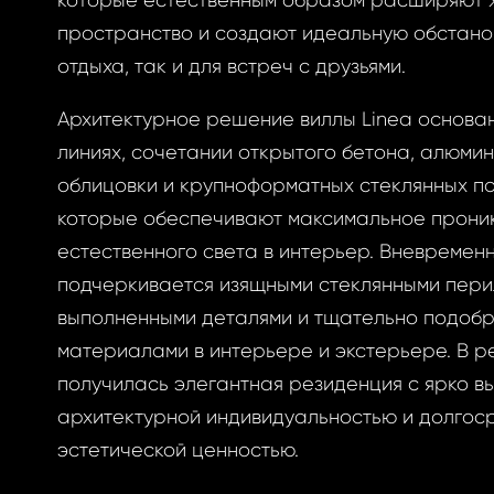
которые естественным образом расширяют 
овый пароль.
пространство и создают идеальную обстанов
отдыха, так и для встреч с друзьями.
Архитектурное решение виллы Linea основан
линиях, сочетании открытого бетона, алюми
облицовки и крупноформатных стеклянных по
АВИТЬ
ОВАТЬСЯ
которые обеспечивают максимальное прони
АВИТЬ
естественного света в интерьер. Вневремен
ОВАТЬСЯ
ницу авторизации.
 пароль?
подчеркивается изящными стеклянными пери
выполненными деталями и тщательно подоб
материалами в интерьере и экстерьере. В р
учётной записи
получилась элегантная резиденция с ярко 
айте её сейчас
архитектурной индивидуальностью и долгос
эстетической ценностью.