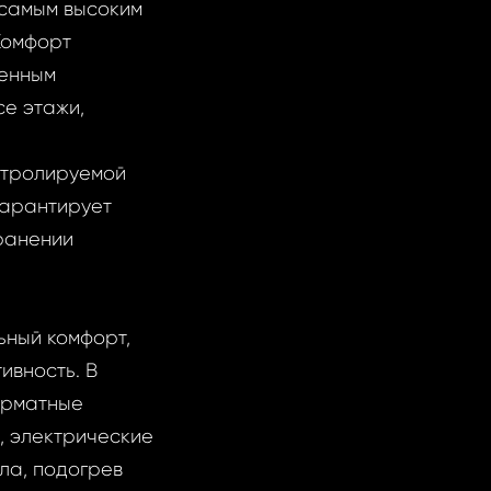
 самым высоким
Комфорт
ценным
е этажи,
нтролируемой
гарантирует
ранении
ьный комфорт,
ивность. В
орматные
, электрические
ла, подогрев