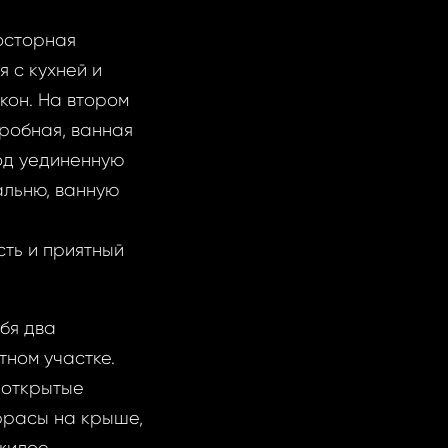
осторная
 с кухней и
кон. На втором
еробная, ванная
од уединенную
альню, ванную
ть и приятный
бя два
ном участке.
 открытые
ррасы на крыше,