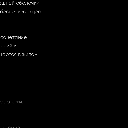
нешней оболочки
 обеспечивающее
 сочетание
огий и
чается в жилом
се этажи.
ей тепла