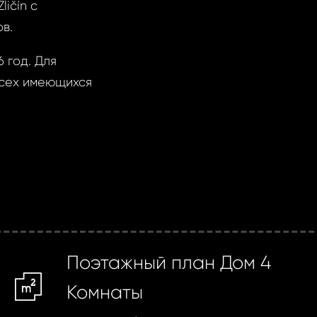
ličín с
в.
 год. Для
всех имеющихся
.
Поэтажный план Дом 4
m2
Комнаты