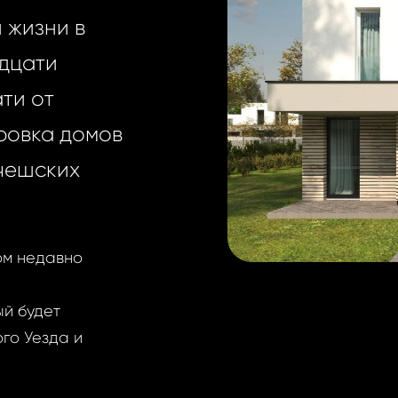
 жизни в
адцати
ти от
ровка домов
 чешских
ом недавно
ый будет
го Уезда и