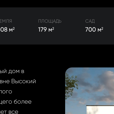
ЕМЛЯ
ПЛОЩАДЬ
САД
808 м
179 м
700 м
2
2
2
ый дом в
вне Высокий
лого
щего более
ет все