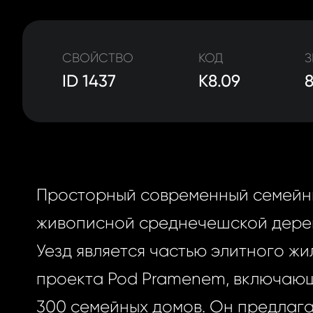
СВОЙСТВО
КОД
З
ID 1437
K8.09
Просторный современный семейн
живописной среднечешской дере
Уезд является частью элитного жи
проекта Pod Pramenem, включаю
300 семейных домов. Он предлага