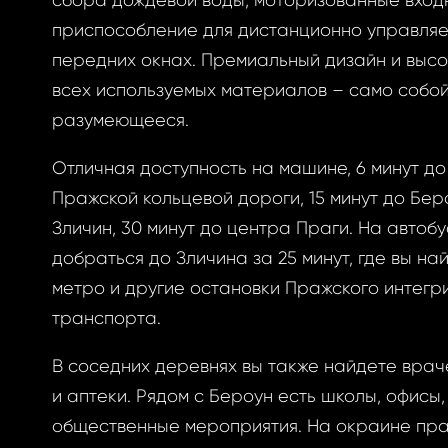
сбора дождевой воды, моторизованные вход
овый пароль.
приспособление для дистанционно управля
передних окнах. Премиальный дизайн и высо
всех используемых материалов – само собо
разумеющееся.
Отличная доступность на машине, 6 минут до 
АВИТЬ
ОВАТЬСЯ
Пражской кольцевой дороги, 15 минут до Бер
АВИТЬ
Зличин, 30 минут до центра Праги. На автоб
ОВАТЬСЯ
ницу авторизации.
 пароль?
добраться до Зличина за 25 минут, где вы най
метро и другие остановки Пражского интег
транспорта.
учётной записи
В соседних деревнях вы также найдете вра
айте её сейчас
и аптеки. Рядом с Бероун есть школы, офисы,
общественные мероприятия. На окраине пра