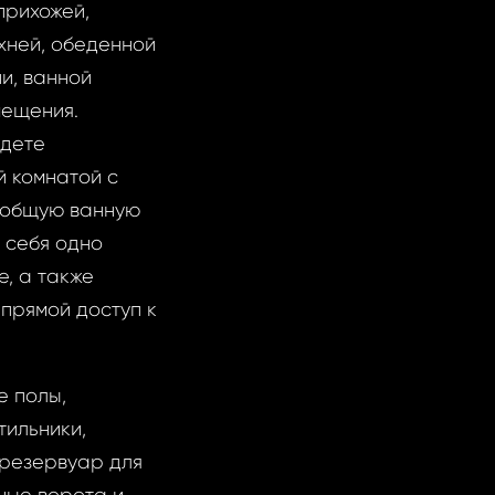
прихожей,
хней, обеденной
и, ванной
мещения.
йдете
й комнатой с
и общую ванную
в себя одно
е, а также
прямой доступ к
е полы,
тильники,
 резервуар для