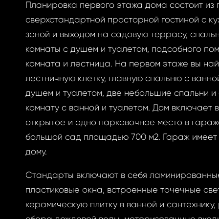
Планировка первого этажа дома состоит из 
сверхстандартной просторной гостиной с ку
ризоваться
зоной и выходом на садовую террасу, спальн
комнаты с душем и туалетом, подсобного по
комната и лестница. На первом этаже вы на
лестничную клетку, главную спальню с ванно
BOOK
душем и туалетом, две небольшие спальни 
ытый
комнату с ванной и туалетом. Дом включает 
BOOK
открытое и одно парковочное место в гараж
большой сад площадью 700 м2. Гараж имеет 
GLE
оль
дому.
GLE
Стандарты включают в себя ламинированны
РОННОЙ ПОЧТЕ
пластиковые окна, встроенные точечные све
вам ссылку на
керамическую плитку в ванной и сантехнику,
у, где вы можете