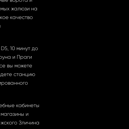
ные ворота и
емых жалюзи на
кое качество
й
D5, 10 минут до
оуна и Праги
усе вы можете
дете станцию ​​
рированного
чебные кабинеты
 магазины и
жского Зличина