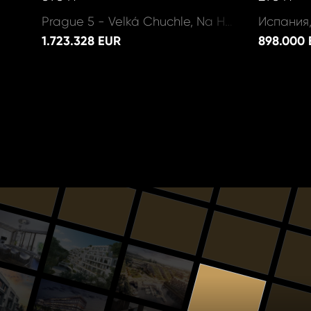
Prague 5 - Velká Chuchle, Na Hvězdárně
1.723.328 EUR
898.000