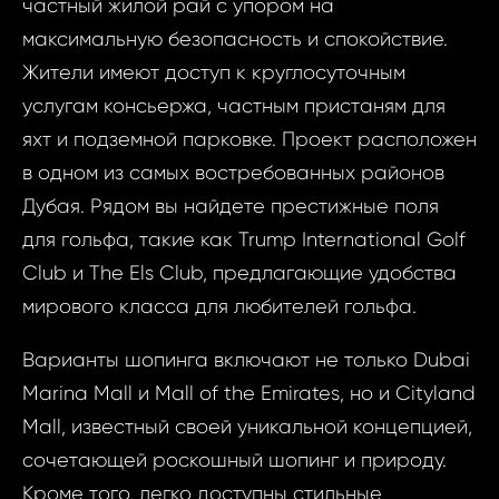
частный жилой рай с упором на
максимальную безопасность и спокойствие.
Жители имеют доступ к круглосуточным
услугам консьержа, частным пристаням для
Даю сог
Даю
яхт и подземной парковке. Проект расположен
обработк
сог
в одном из самых востребованных районов
персона
обра
Дубая. Рядом вы найдете престижные поля
данных..
пер
для гольфа, такие как Trump International Golf
данн
Club и The Els Club, предлагающие удобства
ОТПР
мирового класса для любителей гольфа.
ОТПР
Варианты шопинга включают не только Dubai
Marina Mall и Mall of the Emirates, но и Cityland
Mall, известный своей уникальной концепцией,
сочетающей роскошный шопинг и природу.
Кроме того, легко доступны стильные