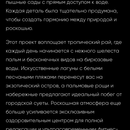
пышные сады с прямым доступом к воде.
Каждая деталь была тщательно продумана,
чтобы создать гармонию между природой и
роскошью.
Этот проект воплощает тропический рай, где
каждый день начинается с нежного шелеста
Запр
пальм и бесконечных видов на бирюзовые
ID1957 - До
воды. Искусственные лагуны с белыми
недви
Объединенн
песчаными пляжами перенесут вас на
Эмираты, Duba
ID1957 
экзотический остров, а пальмовые рощи и
Комн
набережные предлагают идеальный побег от
Объеди
Ваш
городской суеты. Роскошная атмосфера еще
Араб
больше усиливается эксклюзивным
Эмираты,
оздоровительным центром для полной
Duba
Ва
релаксации и ультрасовременными фитнес-