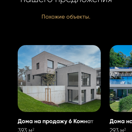
Похожие объекты.
Дома на продажу 6 Комнат
Дома на
393 м
293 м
2
2