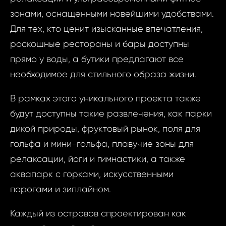
зонами, оснащенными новейшими удобствами.
Ваш 
Для тех, кто ценит изысканные впечатления,
роскошные рестораны и бары доступны
прямо у воды, а бутики предлагают все
Ваш 
необходимое для стильного образа жизни.
Ф
В рамках этого уникального проекта также
будут доступны такие развлечения, как парки
И
дикой природы, фруктовый рынок, поля для
гольфа и мини-гольфа, плавучие зоны для
релаксации, йоги и гимнастики, а также
Фам
аквапарк с горками, искусственными
Время
порогами и зиплайном.
Прим
Каждый из островов спроектирован как
При