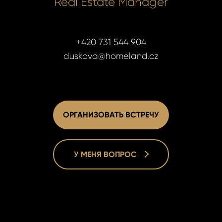
Real Estate Manager
+420 731 544 904
duskova@homeland.cz
ОРГАНИЗОВАТЬ ВСТРЕЧУ
У МЕНЯ ВОПРОС
Lucie Dušk
Lucie Dušk
Real Estat
Real Estat
+420 731 5