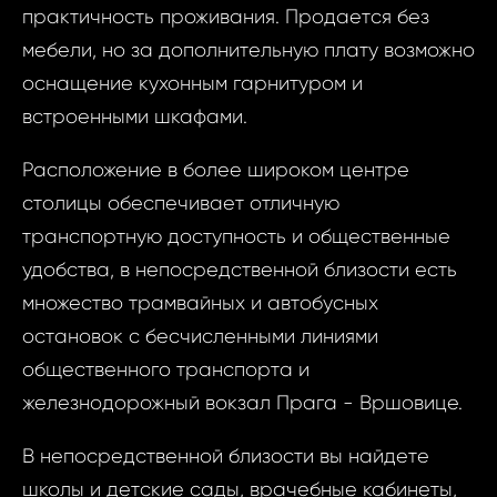
Запр
практичность проживания. Продается без
ID1037 - Кварт
недви
мебели, но за дополнительную плату возможно
Prague 10 - Vrš
оснащение кухонным гарнитуром и
ID1037 -
встроенными шкафами.
3 Ком
Ваш
Расположение в более широком центре
Pragu
Vršovi
столицы обеспечивает отличную
Spo
транспортную доступность и общественные
Ва
удобства, в непосредственной близости есть
множество трамвайных и автобусных
Ваш 
остановок с бесчисленными линиями
общественного транспорта и
железнодорожный вокзал Прага - Вршовице.
Ваш 
Ф
В непосредственной близости вы найдете
школы и детские сады, врачебные кабинеты,