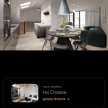
 пароль?
учётной записи
айте её сейчас
Часть проекта
На Спойсе
ДЕТАЛИ ПРОЕКТА