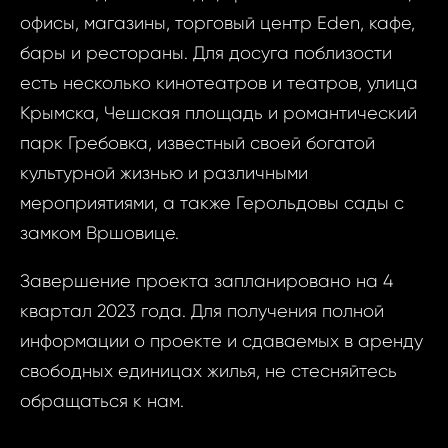
И
офисы, магазины, торговый центр Eden, кафе,
бары и рестораны. Для досуга поблизости
есть несколько кинотеатров и театров, улица
Фам
Крымска, Чешская площадь и романтический
Время
парк Гребовка, известный своей богатой
культурной жизнью и различными
Прим
мероприятиями, а также Герольдовы сады с
При
замком Вршовице.
Завершение проекта запланировано на 4
квартал 2023 года. Для получения полной
Даю сог
информации о проекте и сдаваемых в аренду
Даю
обработк
свободных единицах жилья, не стесняйтесь
сог
персона
обращаться к нам.
обра
данных..
пер