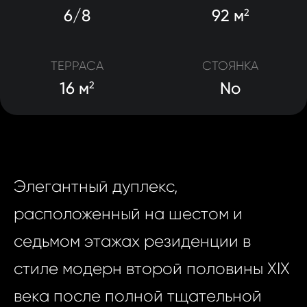
6/8
92 м
2
ТЕРРАСА
СТОЯНКА
16 м
No
2
Элегантный дуплекс,
расположенный на шестом и
седьмом этажах резиденции в
стиле модерн второй половины XIX
века после полной тщательной