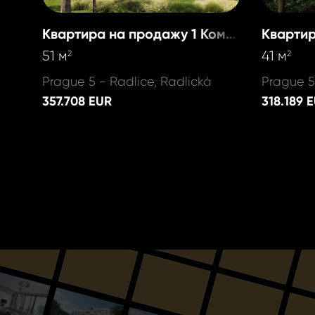
Квартира на продажу 1 Комната
51 м
41 м
2
2
Prague 5 - Radlice, Radlická
Prague 5
357.708 EUR
318.189 