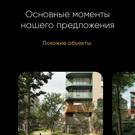
+420 731 5
duskova@h
duskova@h
Основные моменты
нашего предложения
Похожие объекты.