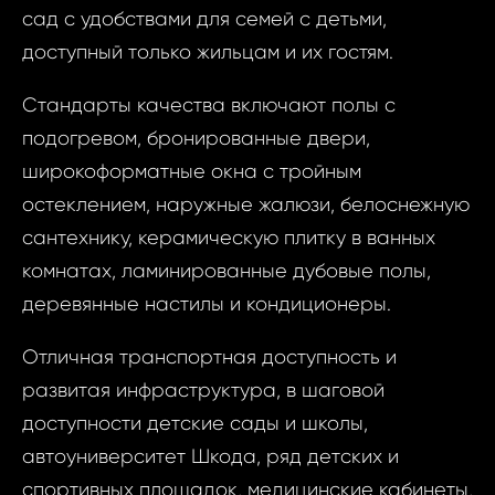
сад с удобствами для семей с детьми,
доступный только жильцам и их гостям.
Запр
Стандарты качества включают полы с
ID1525 - Кварт
недви
подогревом, бронированные двери,
Mladá Bolesla
широкоформатные окна с тройным
ID1525 -
остеклением, наружные жалюзи, белоснежную
Ваш
3 Комнат
сантехнику, керамическую плитку в ванных
Bolesl
комнатах, ламинированные дубовые полы,
Kar
деревянные настилы и кондиционеры.
Ва
Отличная транспортная доступность и
Ваш 
развитая инфраструктура, в шаговой
доступности детские сады и школы,
Ваш 
автоуниверситет Шкода, ряд детских и
спортивных площадок, медицинские кабинеты,