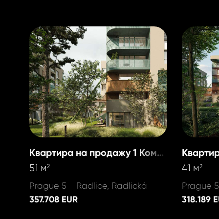
Квартира на продажу 1 Комната
51 м
41 м
2
2
Prague 5 - Radlice, Radlická
Prague 5
357.708 EUR
318.189 