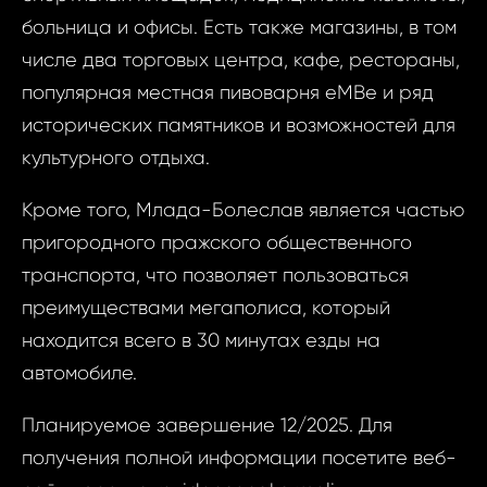
Ф
больница и офисы. Есть также магазины, в том
И
числе два торговых центра, кафе, рестораны,
популярная местная пивоварня eMBe и ряд
исторических памятников и возможностей для
Фам
культурного отдыха.
Время
Кроме того, Млада-Болеслав является частью
пригородного пражского общественного
Прим
транспорта, что позволяет пользоваться
При
преимуществами мегаполиса, который
находится всего в 30 минутах езды на
автомобиле.
Даю
Планируемое завершение 12/2025. Для
Даю сог
сог
получения полной информации посетите веб-
обработк
обра