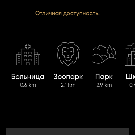
Отличная доступность.
Больница
Зоопарк
Парк
Шк
0.6 km
2.1 km
2.9 km
0.