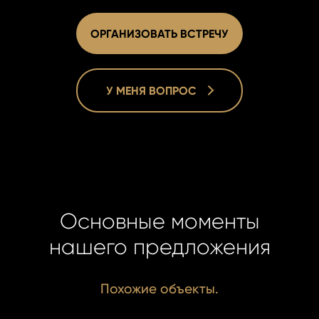
ОРГАНИЗОВАТЬ ВСТРЕЧУ
У МЕНЯ ВОПРОС
Lucie Dušk
Lucie Dušk
Real Estat
Real Estat
+420 731 5
+420 731 5
duskova@h
duskova@h
Основные моменты
нашего предложения
Похожие объекты.